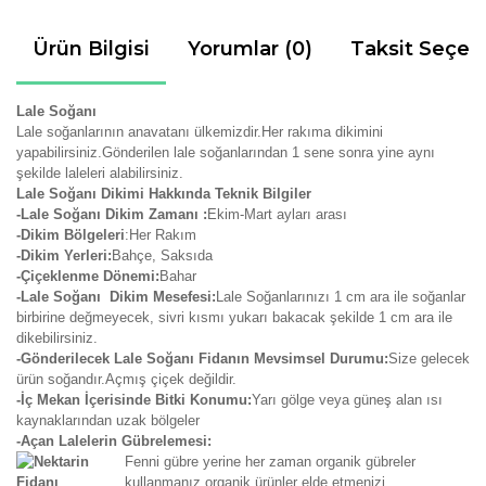
Ürün Bilgisi
Yorumlar (0)
Taksit Seçen
Lale Soğanı
Lale soğanlarının anavatanı ülkemizdir.Her rakıma dikimini
yapabilirsiniz.Gönderilen lale soğanlarından 1 sene sonra yine aynı
şekilde laleleri alabilirsiniz.
Lale Soğanı Dikimi Hakkında Teknik Bilgiler
-Lale Soğanı Dikim Zamanı :
Ekim-Mart ayları arası
-Dikim Bölgeleri
:Her Rakım
-Dikim Yerleri:
Bahçe, Saksıda
-Çiçeklenme Dönemi:
Bahar
-Lale Soğanı Dikim Mesefesi:
Lale Soğanlarınızı 1 cm ara ile soğanlar
birbirine değmeyecek, sivri kısmı yukarı bakacak şekilde 1 cm ara ile
dikebilirsiniz.
-Gönderilecek Lale Soğanı Fidanın Mevsimsel Durumu:
Size gelecek
ürün soğandır.Açmış çiçek değildir.
-İç Mekan İçerisinde Bitki Konumu:
Yarı gölge veya güneş alan ısı
kaynaklarından uzak bölgeler
-Açan Lalelerin Gübrelemesi:
Fenni gübre yerine her zaman organik gübreler
kullanmanız organik ürünler elde etmenizi