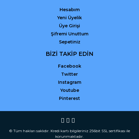
Hesabım
Yeni Üyelik
Üye Girişi
Şifremi Unuttum
Sepetiniz
BİZİ TAKİP EDİN
Facebook
Twitter
Instagram
Youtube
Pinterest
© Tüm hakları saklıdır. Kredi kartı bilgileriniz 256bit SSL sertifikası ile
korunmaktadır.