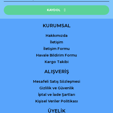
Ürün resmi kalitesiz, bozuk veya görüntülenemiyor.
Ürün açıklamasında eksik bilgiler bulunuyor.
KAYDOL
Ürün bilgilerinde hatalar bulunuyor.
Ürün fiyatı diğer sitelerden daha pahalı.
KURUMSAL
Bu ürüne benzer farklı alternatifler olmalı.
Hakkımızda
İletişim
İletişim Formu
Havale Bildirim Formu
Kargo Takibi
Gönder
ALIŞVERİŞ
Mesafeli Satış Sözleşmesi
Gizlilik ve Güvenlik
İptal ve İade Şartları
Kişisel Veriler Politikası
ÜYELİK