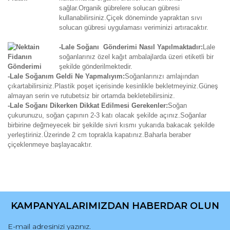
sağlar.Organik gübrelere solucan gübresi
kullanabilirsiniz.Çiçek döneminde yapraktan sıvı
solucan gübresi uygulaması veriminizi artıracaktır.
-Lale Soğanı Gönderimi Nasıl Yapılmaktadır:
Lale
soğanlarınız özel kağıt ambalajlarda üzeri etiketli bir
şekilde gönderilmektedir.
-Lale Soğanım Geldi Ne Yapmalıyım:
Soğanlarınızı amlajından
çıkartabilirsiniz.Plastik poşet içerisinde kesinlikle bekletmeyiniz.Güneş
almayan serin ve rutubetsiz bir ortamda bekletebilirsiniz.
-Lale Soğanı Dikerken Dikkat Edilmesi Gerekenler:
Soğan
çukurunuzu, soğan çapının 2-3 katı olacak şekilde açınız.Soğanlar
birbirine değmeyecek bir şekilde sivri kısmı yukarıda bakacak şekilde
yerleştiriniz.Üzerinde 2 cm toprakla kapatınız.Baharla beraber
çiçeklenmeye başlayacaktır.
Bu ürünün fiyat bilgisi, resim, ürün açıklamalarında ve diğer
konularda yetersiz gördüğünüz noktaları öneri formunu
Bu ürüne ilk yorumu siz yapın!
kullanarak tarafımıza iletebilirsiniz.
KAMPANYALARIMIZDAN HABERDAR OLUN
Görüş ve önerileriniz için teşekkür ederiz.
Yorum Yaz