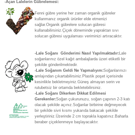
-Açan Lalelerin Gübrelemesi:
Fenni gübre yerine her zaman organik gübreler
kullanmanız organik ürünler elde etmenizi
sağlar.Organik gübrelere solucan gübresi
kullanabilirsiniz.Çiçek döneminde yapraktan sıvı
solucan gübresi uygulaması veriminizi artıracaktır.
-Lale Soğanı Gönderimi Nasıl Yapılmaktadır:
Lale
soğanlarınız özel kağıt ambalajlarda üzeri etiketli bir
şekilde gönderilmektedir.
-Lale Soğanım Geldi Ne Yapmalıyım:
Soğanlarınızı
amlajından çıkartabilirsiniz.Plastik poşet içerisinde
kesinlikle bekletmeyiniz.Güneş almayan serin ve
rutubetsiz bir ortamda bekletebilirsiniz.
-Lale Soğanı Dikerken Dikkat Edilmesi
Gerekenler:
Soğan çukurunuzu, soğan çapının 2-3 katı
olacak şekilde açınız.Soğanlar birbirine değmeyecek
bir şekilde sivri kısmı yukarıda bakacak şekilde
yerleştiriniz.Üzerinde 2 cm toprakla kapatınız.Baharla
beraber çiçeklenmeye başlayacaktır.