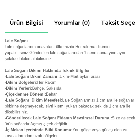
Ürün Bilgisi
Yorumlar (0)
Taksit Seçen
Lale Soğanı
Lale soğanlarının anavatanı ülkemizdir.Her rakıma dikimini
yapabilirsiniz.Gönderilen lale soğanlarından 1 sene sonra yine aynı
şekilde laleleri alabilirsiniz.
Lale Soğanı Dikimi Hakkında Teknik Bilgiler
-Lale Soğanı Dikim Zamanı :
Ekim-Mart ayları arası
-Dikim Bölgeleri
:Her Rakım
-Dikim Yerleri:
Bahçe, Saksıda
-Çiçeklenme Dönemi:
Bahar
-Lale Soğanı Dikim Mesefesi:
Lale Soğanlarınızı 1 cm ara ile soğanlar
birbirine değmeyecek, sivri kısmı yukarı bakacak şekilde 1 cm ara ile
dikebilirsiniz.
-Gönderilecek Lale Soğanı Fidanın Mevsimsel Durumu:
Size gelecek
ürün soğandır.Açmış çiçek değildir.
-İç Mekan İçerisinde Bitki Konumu:
Yarı gölge veya güneş alan ısı
kaynaklarından uzak bölgeler