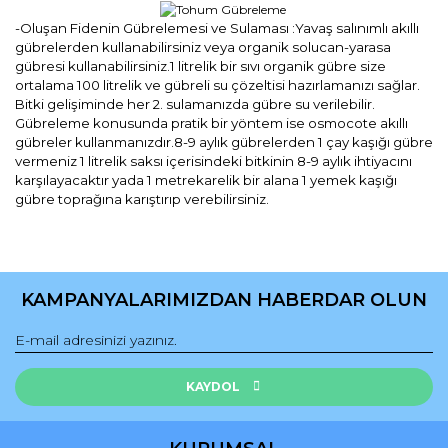
-Oluşan Fidenin Gübrelemesi ve Sulaması :Yavaş salınımlı akıllı
gübrelerden kullanabilirsiniz veya organik solucan-yarasa
gübresi kullanabilirsiniz.1 litrelik bir sıvı organik gübre size
ortalama 100 litrelik ve gübreli su çözeltisi hazırlamanızı sağlar.
Bitki gelişiminde her 2. sulamanızda gübre su verilebilir.
Gübreleme konusunda pratik bir yöntem ise osmocote akıllı
gübreler kullanmanızdır.8-9 aylık gübrelerden 1 çay kaşığı gübre
vermeniz 1 litrelik saksı içerisindeki bitkinin 8-9 aylık ihtiyacını
karşılayacaktır yada 1 metrekarelik bir alana 1 yemek kaşığı
gübre toprağına karıştırıp verebilirsiniz.
Bu ürünün fiyat bilgisi, resim, ürün açıklamalarında ve diğer
konularda yetersiz gördüğünüz noktaları öneri formunu
Bu ürüne ilk yorumu siz yapın!
kullanarak tarafımıza iletebilirsiniz.
KAMPANYALARIMIZDAN HABERDAR OLUN
Görüş ve önerileriniz için teşekkür ederiz.
Yorum Yaz
Ürün resmi kalitesiz, bozuk veya görüntülenemiyor.
Ürün açıklamasında eksik bilgiler bulunuyor.
KAYDOL
Ürün bilgilerinde hatalar bulunuyor.
Ürün fiyatı diğer sitelerden daha pahalı.