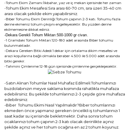
-Tohum Ekim Zamanı:İlkbahar, yaz ve iç mekan içerisinde her zaman
-Tohum Ekim Mesafesi:Sıra arası 60-70 cm, sıra üzeri 35-40 cm
arası olacak şekilde ekim yapabilirsiniz.
-Biber Tohumu Ekim Derinliği:Tohum çapının 2-3 katı. Tohumu fazla
derine ekmeniz tohum çıkışını engelleyecektir. Bu yüzden derine
ekilmemesine dikkat ediniz.
-Dekara Gerekli Tohum Miktarı:500-1000 gr civarı.
-1 Gramdaki Tohum Miktarı:120-180 adet arasında Biber tohumu
bulunmaktadır.
-Dekara Gereken Bitki Adedi:1 dekar için ortalama dikim mesafesi ve
arazi koşullarına bağlı olmakla beraber 4.500 ile 5.000 adet arasında
bitki gerekir.
-Tahmini Çimlenme:12-18 gün içerisinde çimlenme gerçekleşecektir.
-Satın Alınan Tohumlar Nasıl Muhafaz Edilmeli:Tohumlarınızı
buzdolabınızın meyve saklama kısmında rahatlıkla muhafaza
edebilirsiniz. Bu şekilde tohumlarınızı 2-3 çeşide göre muhafaza
edebilirsiniz.
-Biber Tohumu Ekimi Nasıl Yapılmalıdır?Biber tohumlarınızı
ekmeden önce yapmanız gereken öncelikli iş tohumlarınızı 1
saat kadar su içerisinde bekletmektir. Daha sonra tohum
ocaklarınızı tohum çapının 2-3 katı olacak derinlikte açınız
şekilde açınız ve her tohum ocağına en az 2 tohum koyunuz.