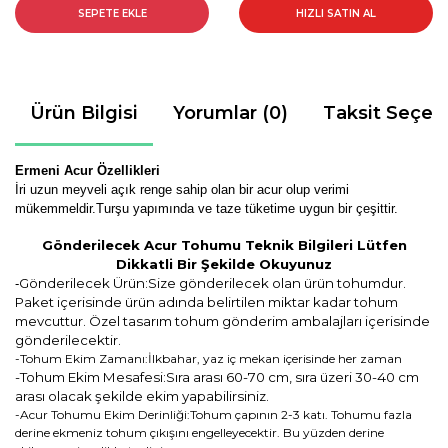
SEPETE EKLE
HIZLI SATIN AL
Ürün Bilgisi
Yorumlar (0)
Taksit Seçen
Ermeni Acur Özellikleri
İri uzun meyveli açık renge sahip olan bir acur olup verimi
mükemmeldir.Turşu yapımında ve taze tüketime uygun bir çeşittir.
Gönderilecek Acur Tohumu Teknik Bilgileri Lütfen
Dikkatli Bir Şekilde Okuyunuz
Gönderilecek Ürün:Size gönderilecek olan ürün tohumdur.
-
Paket içerisinde ürün adında belirtilen miktar kadar tohum
mevcuttur. Özel tasarım tohum gönderim ambalajları içerisinde
gönderilecektir.
-Tohum Ekim Zamanı:İlkbahar, yaz iç mekan içerisinde her zaman
-Tohum Ekim Mesafesi:Sıra arası 60-70 cm, sıra üzeri 30-40 cm
arası olacak şekilde ekim yapabilirsiniz.
-Acur Tohumu Ekim Derinliği:Tohum çapının 2-3 katı. Tohumu fazla
derine ekmeniz tohum çıkışını engelleyecektir. Bu yüzden derine