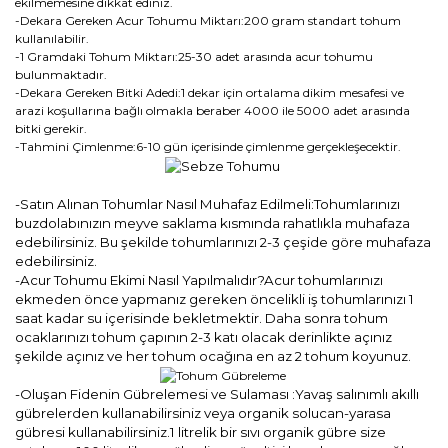
ekilmemesine dikkat ediniz.
-Dekara Gereken Acur Tohumu Miktarı:200 gram standart tohum
kullanılabilir.
-1 Gramdaki Tohum Miktarı:25-30 adet arasında acur tohumu
bulunmaktadır.
-Dekara Gereken Bitki Adedi:1 dekar için ortalama dikim mesafesi ve
arazi koşullarına bağlı olmakla beraber 4000 ile 5000 adet arasında
bitki gerekir.
-Tahmini Çimlenme:6-10 gün içerisinde çimlenme gerçekleşecektir.
-Satın Alınan Tohumlar Nasıl Muhafaz Edilmeli:Tohumlarınızı
buzdolabınızın meyve saklama kısmında rahatlıkla muhafaza
edebilirsiniz. Bu şekilde tohumlarınızı 2-3 çeşide göre muhafaza
edebilirsiniz.
-Acur Tohumu Ekimi Nasıl Yapılmalıdır?Acur tohumlarınızı
ekmeden önce yapmanız gereken öncelikli iş tohumlarınızı 1
saat kadar su içerisinde bekletmektir. Daha sonra tohum
ocaklarınızı tohum çapının 2-3 katı olacak derinlikte açınız
şekilde açınız ve her tohum ocağına en az 2 tohum koyunuz.
-Oluşan Fidenin Gübrelemesi ve Sulaması :Yavaş salınımlı akıllı
gübrelerden kullanabilirsiniz veya organik solucan-yarasa
gübresi kullanabilirsiniz.1 litrelik bir sıvı organik gübre size