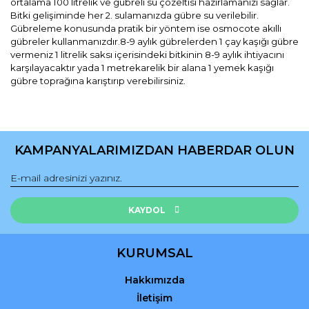
ortalama 100 litrelik ve gübreli su çözeltisi hazırlamanızı sağlar.
Bitki gelişiminde her 2. sulamanızda gübre su verilebilir.
Gübreleme konusunda pratik bir yöntem ise osmocote akıllı
gübreler kullanmanızdır.8-9 aylık gübrelerden 1 çay kaşığı gübre
vermeniz 1 litrelik saksı içerisindeki bitkinin 8-9 aylık ihtiyacını
karşılayacaktır yada 1 metrekarelik bir alana 1 yemek kaşığı
gübre toprağına karıştırıp verebilirsiniz.
Bu ürünün fiyat bilgisi, resim, ürün açıklamalarında ve diğer
konularda yetersiz gördüğünüz noktaları öneri formunu
Bu ürüne ilk yorumu siz yapın!
kullanarak tarafımıza iletebilirsiniz.
KAMPANYALARIMIZDAN HABERDAR OLUN
Görüş ve önerileriniz için teşekkür ederiz.
Yorum Yaz
Ürün resmi kalitesiz, bozuk veya görüntülenemiyor.
Ürün açıklamasında eksik bilgiler bulunuyor.
KAYDOL
Ürün bilgilerinde hatalar bulunuyor.
Ürün fiyatı diğer sitelerden daha pahalı.
KURUMSAL
Bu ürüne benzer farklı alternatifler olmalı.
Hakkımızda
İletişim