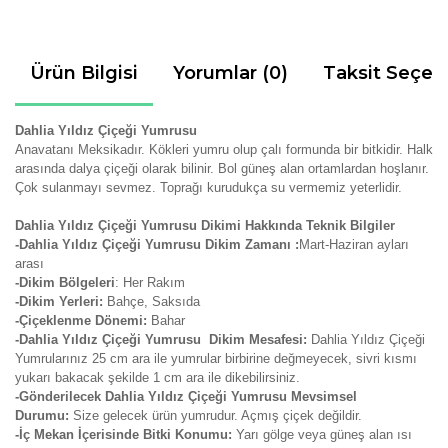
Ürün Bilgisi
Yorumlar (0)
Taksit Seçen
Dahlia Yıldız Çiçeği Yumrusu
Anavatanı Meksikadır. Kökleri yumru olup çalı formunda bir bitkidir. Halk
arasında dalya çiçeği olarak bilinir. Bol güneş alan ortamlardan hoşlanır.
Çok sulanmayı sevmez. Toprağı kurudukça su vermemiz yeterlidir.
Dahlia Yıldız Çiçeği Yumrusu Dikimi Hakkında Teknik Bilgiler
-Dahlia Yıldız Çiçeği Yumrusu Dikim Zamanı :
Mart-Haziran ayları
arası
-Dikim Bölgeleri
: Her Rakım
-Dikim Yerleri:
Bahçe, Saksıda
-Çiçeklenme Dönemi:
Bahar
-Dahlia Yıldız Çiçeği Yumrusu Dikim Mesafesi:
Dahlia Yıldız Çiçeği
Yumrularınız 25 cm ara ile yumrular birbirine değmeyecek, sivri kısmı
yukarı bakacak şekilde 1 cm ara ile dikebilirsiniz.
-Gönderilecek Dahlia Yıldız Çiçeği Yumrusu Mevsimsel
Durumu:
Size gelecek ürün yumrudur. Açmış çiçek değildir.
-İç Mekan İçerisinde Bitki Konumu:
Yarı gölge veya güneş alan ısı