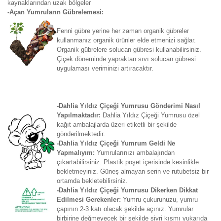
kaynaklarından uzak bölgeler
-Açan Yumruların Gübrelemesi:
Fenni gübre yerine her zaman organik gübreler
kullanmanız organik ürünler elde etmenizi sağlar.
Organik gübrelere solucan gübresi kullanabilirsiniz.
Çiçek döneminde yapraktan sıvı solucan gübresi
uygulaması veriminizi artıracaktır.
-Dahlia Yıldız Çiçeği Yumrusu Gönderimi Nasıl
Yapılmaktadır:
Dahlia Yıldız Çiçeği Yumrusu özel
kağıt ambalajlarda üzeri etiketli bir şekilde
gönderilmektedir.
-Dahlia Yıldız Çiçeği Yumrum Geldi Ne
Yapmalıyım:
Yumrularınızı ambalajından
çıkartabilirsiniz. Plastik poşet içerisinde kesinlikle
bekletmeyiniz. Güneş almayan serin ve rutubetsiz bir
ortamda bekletebilirsiniz.
-Dahlia Yıldız Çiçeği Yumrusu Dikerken Dikkat
Edilmesi Gerekenler:
Yumru çukurunuzu, yumru
çapının 2-3 katı olacak şekilde açınız. Yumrular
birbirine değmeyecek bir şekilde sivri kısmı yukarıda