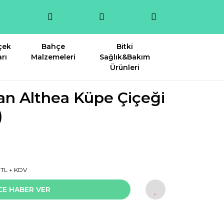
çek
Bahçe
Bitki
rı
Malzemeleri
Sağlık&Bakım
Ürünleri
llian Althea Küpe Çiçeği
)
1 TL + KDV
CE HABER VER