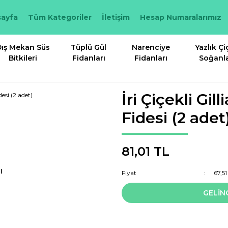
ayfa
Tüm Kategoriler
İletişim
Hesap Numaralarımız
ış Mekan Süs
Tüplü Gül
Narenciye
Yazlık Çi
Bitkileri
Fidanları
Fidanları
Soğanla
İri Çiçekli Gi
Fidesi (2 adet
81,01 TL
I
Fiyat
67,5
GELİN