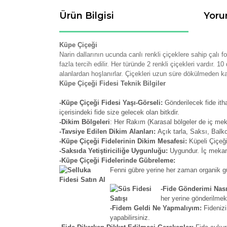
Ürün Bilgisi
Yoru
Küpe Çiçeği
Narin dallarının ucunda canlı renkli çiçeklere sahip çalı 
fazla tercih edilir. Her türünde 2 renkli çiçekleri vardır
alanlardan hoşlanırlar. Çiçekleri uzun süre dökülmeden kal
Küpe Çiçeği Fidesi Teknik Bilgiler
-Küpe Çiçeği Fidesi Yaşı-Görseli:
Gönderilecek fide ith
içerisindeki fide size gelecek olan bitkdir.
-Dikim Bölgeleri
: Her Rakım (Karasal bölgeler de iç me
-Tavsiye Edilen Dikim Alanları:
Açık tarla, Saksı, Balk
-Küpe Çiçeği Fidelerinin Dikim Mesafesi:
Küpeli Çiçeği
-Saksıda Yetiştiriciliğe Uygunluğu:
Uygundur. İç mekan 
-Küpe Çiçeği Fidelerinde Gübreleme:
Fenni gübre yerine her zaman organik güb
-Fide Gönderimi Nası
her yerine gönderilmek
-Fidem Geldi Ne Yapmalıyım:
Fidenizi
yapabilirsiniz.