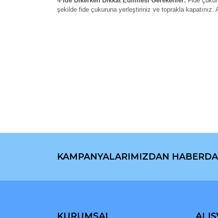
-Fide Dikerken Dikkat Edilmesi Gerekenler:
Fide çukur
şekilde fide çukuruna yerleştiriniz ve toprakla kapatınız.
Bu ürünün fiyat bilgisi, resim, ürün açıklamaların
Görüş ve önerileriniz için teşekkür ederiz.
Ürün resmi kalitesiz, bozuk veya görüntülenemiyo
Ürün açıklamasında eksik bilgiler bulunuyor.
Ürün bilgilerinde hatalar bulunuyor.
Ürün fiyatı diğer sitelerden daha pahalı.
Bu ürüne benzer farklı alternatifler olmalı.
KAMPANYALARIMIZDAN HABERDA
KURUMSAL
ALIŞ