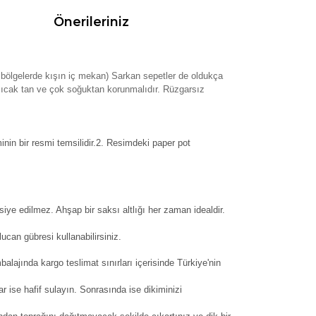
Önerileriniz
al bölgelerde kışın iç mekan) Sarkan sepetler de oldukça
ok sıcak tan ve çok soğuktan korunmalıdır. Rüzgarsız
inin bir resmi temsilidir.2. Resimdeki paper pot
siye edilmez. Ahşap bir saksı altlığı her zaman idealdir.
can gübresi kullanabilirsiniz.
balajında kargo teslimat sınırları içerisinde Türkiye'nin
ar ise hafif sulayın. Sonrasında ise dikiminizi