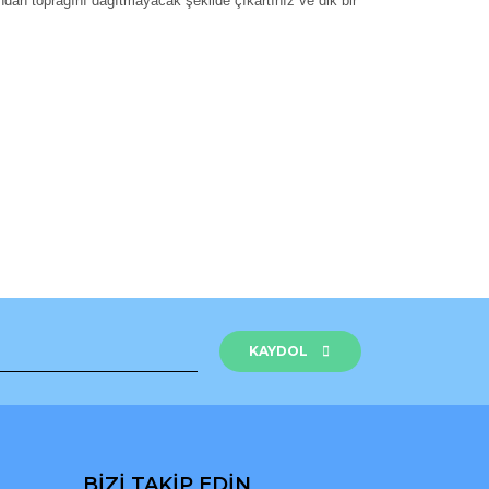
dan toprağını dağıtmayacak şekilde çıkartınız ve dik bir
rak tarafımıza iletebilirsiniz.
KAYDOL
BİZİ TAKİP EDİN