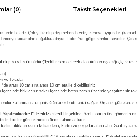
mlar (0)
Taksit Seçenekleri
formunda bitkidir. Çok yıllık olup dış mekanda yetiştirilmeye uygundur. (karas
. 10 dereceye kadar olan soğuklara dayanıklıdır. Yarı gölge alanları severler. Ç
ır.
al olup bu yılın ürünüdür.Çiçekli resim gelecek olan ürünün açacağı çiçek resm
kan)
on ve Teraslar
 fide arası 10 cm sıra arası 10 cm ara ile dikebilirsiniz.
içerisinde bitkileriniz saksı içerisinde beton zemin üzerinde yetiştirmeniz tav
reler kullanmanız organik ürünler elde etmenizi sağlar. Organik gübrelere solu
l Yapılmaktadır:
Fideleriniz etiketli bir şekilde, özel tasarım fide gönderim am
tedir. Fideler gönderilmeden önce sulanmaktadır.
 teslim aldıktan sonra kolisinden çıkartın ve gölge bir alana alın. Su ihtiyacı v