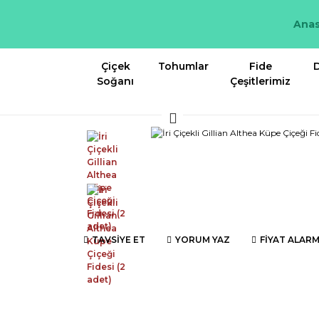
Anas
Çiçek
Tohumlar
Fide
D
Soğanı
Çeşitlerimiz
TAVSİYE ET
YORUM YAZ
FİYAT ALARM