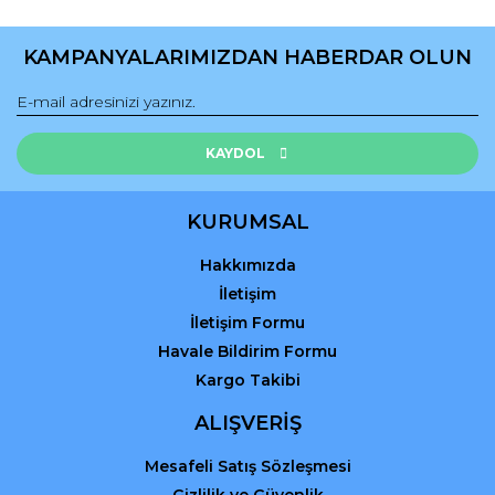
Yorum Yaz
Ürün resmi kalitesiz, bozuk veya görüntülenemiyor.
Ürün açıklamasında eksik bilgiler bulunuyor.
KAMPANYALARIMIZDAN HABERDAR OLUN
Ürün bilgilerinde hatalar bulunuyor.
Ürün fiyatı diğer sitelerden daha pahalı.
Bu ürüne benzer farklı alternatifler olmalı.
KAYDOL
KURUMSAL
Hakkımızda
Gönder
İletişim
İletişim Formu
Havale Bildirim Formu
Kargo Takibi
ALIŞVERİŞ
Mesafeli Satış Sözleşmesi