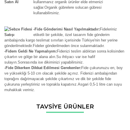
kullanmanız organik ürünler elde etmenizi
sağlar.Organik gübrelere solucan gübresi
kullanabilirsiniz.
-Fide Gönderimi Nasıl Yapılmaktadır:
Fideleriniz
etiketli bir şekilde, özel tasarım fide gönderim
ambalajında kargo teslimat sınırları içerisinde Türkiye'nin her yerine
gönderilmektedir.Fideler gönderilmeden önce sulanmaktadır.
-Fidem Geldi Ne Yapmalıyım:
Fidenizi teslim aldıktan sonra kolisinden
çıkartın ve gölge bir alana alın.Su ihtiyacı var ise hafif
sulayın.Sonrasında ise dikiminizi yapabilirsiniz.
-Fide Dikerken Dikkat Edilmesi Gerekenler:
Fide çukurunuzu en, boy
ve yüksekliği 5-10 cm olacak şekilde açınız. Fidenizi ambalajından
toprağını dağıtmayacak şekilde çıkartınız ve dik bir şekilde fide
çukuruna yerleştiriniz ve toprakla kapatınız.Asgari 0,5-1 litre can suyu
muhakkak veriniz.
Bu ürünün fiyat bilgisi, resim, ürün açıklamalarında ve diğer
TAVSİYE ÜRÜNLER
konularda yetersiz gördüğünüz noktaları öneri formunu
Bu ürüne ilk yorumu siz yapın!
kullanarak tarafımıza iletebilirsiniz.
Görüş ve önerileriniz için teşekkür ederiz.