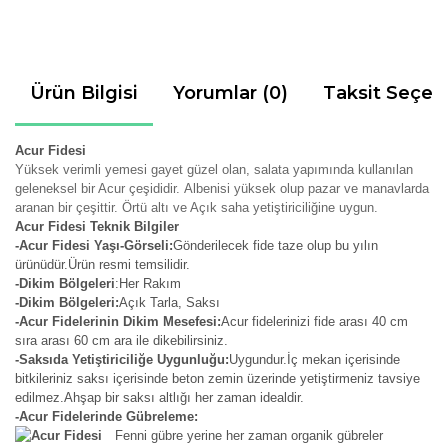
Ürün Bilgisi
Yorumlar (0)
Taksit Seçen
Acur Fidesi
Yüksek verimli yemesi gayet güzel olan, salata yapımında kullanılan
geleneksel bir Acur çeşididir.
Albenisi yüksek olup p
azar ve manavlarda
aranan bir çeşittir. Örtü altı ve Açık saha yetiştiriciliğine uygun.
Acur Fidesi Teknik Bilgiler
-Acur Fidesi Yaşı-Görseli:
Gönderilecek fide taze olup bu yılın
ürünüdür.Ürün resmi temsilidir.
-Dikim Bölgeleri
:Her Rakım
-Dikim Bölgeleri:
Açık Tarla, Saksı
-Acur Fidelerinin Dikim Mesefesi:
Acur fidelerinizi fide arası 40 cm
sıra arası 60 cm ara ile dikebilirsiniz.
-Saksıda Yetiştiriciliğe Uygunluğu:
Uygundur.İç mekan içerisinde
bitkileriniz saksı içerisinde beton zemin üzerinde yetiştirmeniz tavsiye
edilmez.Ahşap bir saksı altlığı her zaman idealdir.
-Acur Fidelerinde Gübreleme:
Fenni gübre yerine her zaman organik gübreler