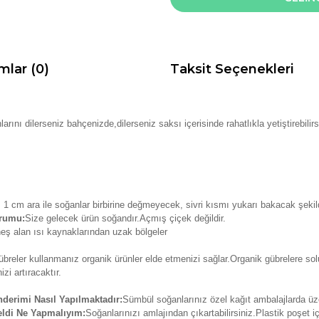
mlar (0)
Taksit Seçenekleri
arını dilerseniz bahçenizde,dilerseniz saksı içerisinde rahatlıkla yetiştirebilir
1 cm ara ile soğanlar birbirine değmeyecek, sivri kısmı yukarı bakacak şekilde
urumu:
Size gelecek ürün soğandır.Açmış çiçek değildir.
eş alan ısı kaynaklarından uzak bölgeler
breler kullanmanız organik ürünler elde etmenizi sağlar.Organik gübrelere so
zi artıracaktır.
erimi Nasıl Yapılmaktadır:
Sümbül soğanlarınız özel kağıt ambalajlarda üzer
ldi Ne Yapmalıyım:
Soğanlarınızı amlajından çıkartabilirsiniz.Plastik poşet 