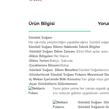
Ürün Bilgisi
Yoru
Sümbül Soğanı
Her rakımda yetiştiriciliğini yapabileceğiniz Sümbül soğanl
Sümbül Soğanı Dikimi Hakkında Teknik Bilgiler
-Sümbül Soğanı Dikim Zamanı :
Ekim-Mart ayları arası
-Dikim Bölgeleri
:Her Rakım
-Dikim Yerleri:
Bahçe, Saksıda
-Çiçeklenme Dönemi:
Bahar
-Sümbül Soğanı Dikim Mesefesi:
Sümbül Soğanlarınızı 
-Gönderilecek Sümbül Soğanı Fidanın Mevsimsel D
-İç Mekan İçerisinde Bitki Konumu:
Yarı gölge veya gün
-Açan Sümbüllerin Gübrelemesi:
Fenni gübre yerine her zaman organik gü
sıvı solucan gübresi uygulaması verimini
-Sümbül Soğanı Gönd
-Sümbül Soğanım Ge