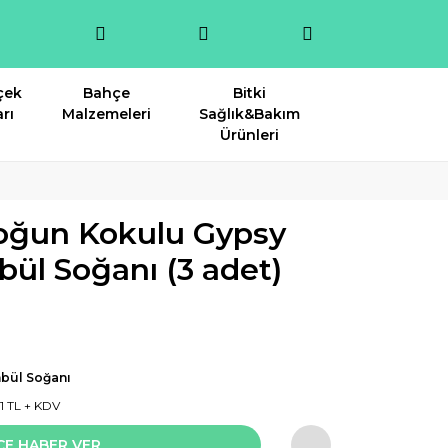
çek
Bahçe
Bitki
rı
Malzemeleri
Sağlık&Bakım
Ürünleri
oğun Kokulu Gypsy
ül Soğanı (3 adet)
bül Soğanı
81 TL + KDV
CE HABER VER