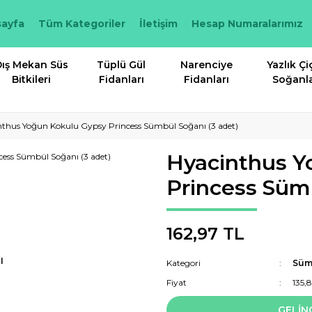
ayfa
Tüm Kategoriler
İletişim
Hesap Numaralarımız
ış Mekan Süs
Tüplü Gül
Narenciye
Yazlık Çi
Bitkileri
Fidanları
Fidanları
Soğanla
nthus Yoğun Kokulu Gypsy Princess Sümbül Soğanı (3 adet)
Hyacinthus Y
Princess Sümb
162,97 TL
I
Kategori
Süm
Fiyat
135,
GELİN