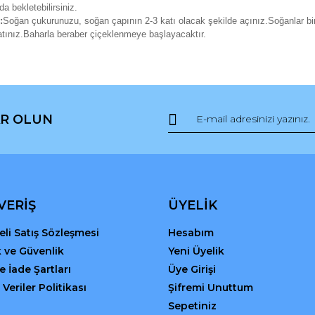
da bekletebilirsiniz.
:
Soğan çukurunuzu, soğan çapının 2-3 katı olacak şekilde açınız.Soğanlar bir
atınız.Baharla beraber çiçeklenmeye başlayacaktır.
da ve diğer konularda yetersiz gördüğünüz noktaları öneri formunu kullana
Bu ürüne ilk yorumu siz yapın!
R OLUN
r.
Yorum Yaz
VERİŞ
ÜYELİK
li Satış Sözleşmesi
Hesabım
ik ve Güvenlik
Yeni Üyelik
ve İade Şartları
Üye Girişi
 Veriler Politikası
Şifremi Unuttum
Gönder
Sepetiniz