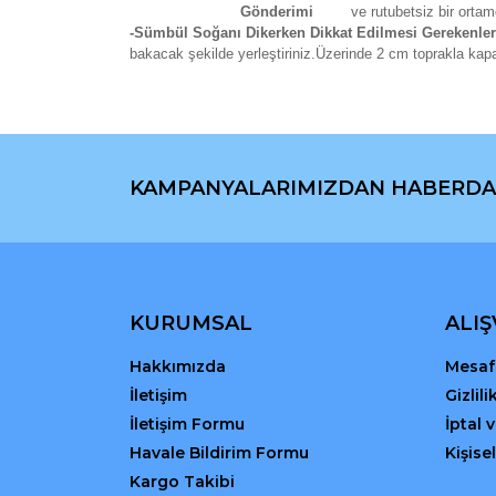
ve rutubetsiz bir ortam
-Sümbül Soğanı Dikerken Dikkat Edilmesi Gerekenler
bakacak şekilde yerleştiriniz.Üzerinde 2 cm toprakla kap
Bu ürünün fiyat bilgisi, resim, ürün açıklamaların
Görüş ve önerileriniz için teşekkür ederiz.
KAMPANYALARIMIZDAN HABERDA
Ürün resmi kalitesiz, bozuk veya görüntülenemiyo
Ürün açıklamasında eksik bilgiler bulunuyor.
Ürün bilgilerinde hatalar bulunuyor.
Ürün fiyatı diğer sitelerden daha pahalı.
Bu ürüne benzer farklı alternatifler olmalı.
KURUMSAL
ALIŞ
Hakkımızda
Mesafe
İletişim
Gizlil
İletişim Formu
İptal 
Havale Bildirim Formu
Kişisel
Kargo Takibi