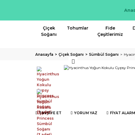
Anas
Çiçek
Tohumlar
Fide
D
Soğanı
Çeşitlerimiz
Anasayfa
Çiçek Soğanı
Sümbül Soğanı
Hyaci
TAVSİYE ET
YORUM YAZ
FİYAT ALARM