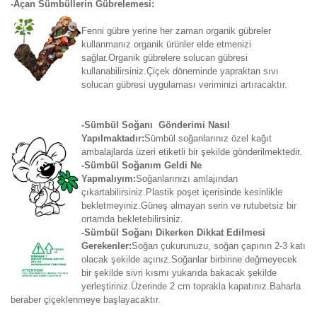
-Açan Sümbüllerin Gübrelemesi:
Fenni gübre yerine her zaman organik gübreler
kullanmanız organik ürünler elde etmenizi
sağlar.Organik gübrelere solucan gübresi
kullanabilirsiniz.Çiçek döneminde yapraktan sıvı
solucan gübresi uygulaması veriminizi artıracaktır.
-Sümbül Soğanı Gönderimi Nasıl
Yapılmaktadır:
Sümbül soğanlarınız özel kağıt
ambalajlarda üzeri etiketli bir şekilde gönderilmektedir.
-Sümbül Soğanım Geldi Ne
Yapmalıyım:
Soğanlarınızı amlajından
çıkartabilirsiniz.Plastik poşet içerisinde kesinlikle
bekletmeyiniz.Güneş almayan serin ve rutubetsiz bir
ortamda bekletebilirsiniz.
-Sümbül Soğanı Dikerken Dikkat Edilmesi
Gerekenler:
Soğan çukurunuzu, soğan çapının 2-3 katı
olacak şekilde açınız.Soğanlar birbirine değmeyecek
bir şekilde sivri kısmı yukarıda bakacak şekilde
yerleştiriniz.Üzerinde 2 cm toprakla kapatınız.Baharla
beraber çiçeklenmeye başlayacaktır.