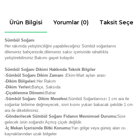
Ürün Bilgisi
Yorumlar (0)
Taksit Seçen
Sümbül Soğanı
Her rakımda yetiştiriciliğini yapabileceğiniz Sümbül soğanlarını
dilerseniz bahçenizde,dilerseniz saksı içerisinde rahatlıkla
yetiştirebilirsiniz.Bakımı gayet kolaydır.
Sümbül Soğanı Dikimi Hakkında Teknik Bilgiler
-Sümbül Soğanı Dikim Zamanı :
Ekim-Mart ayları arası
-Dikim Bölgeleri
:Her Rakım
-Dikim Yerleri:
Bahçe, Saksıda
-Çiçeklenme Dönemi:
Bahar
-Sümbül Soğanı Dikim Mesefesi:
Sümbül Soğanlarınızı 1 cm ara ile
soğanlar birbirine değmeyecek, sivri kısmı yukarı bakacak şekilde 1 cm
ara ile dikebilirsiniz.
-Gönderilecek Sümbül Soğanı Fidanın Mevsimsel Durumu:
Size
gelecek ürün soğandır.Açmış çiçek değildir.
-İç Mekan İçerisinde Bitki Konumu:
Yarı gölge veya güneş alan ısı
kaynaklarından uzak bölgeler