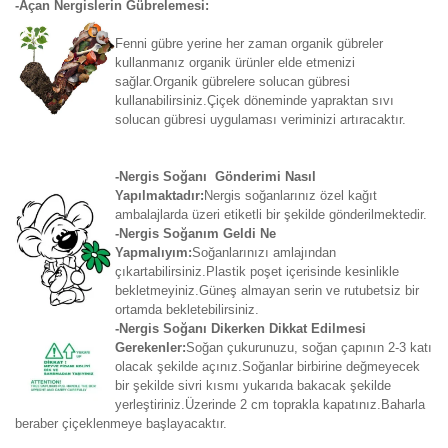
-Açan Nergislerin Gübrelemesi:
Fenni gübre yerine her zaman organik gübreler
kullanmanız organik ürünler elde etmenizi
sağlar.Organik gübrelere solucan gübresi
kullanabilirsiniz.Çiçek döneminde yapraktan sıvı
solucan gübresi uygulaması veriminizi artıracaktır.
-Nergis Soğanı Gönderimi Nasıl
Yapılmaktadır:
Nergis soğanlarınız özel kağıt
ambalajlarda üzeri etiketli bir şekilde gönderilmektedir.
-Nergis Soğanım Geldi Ne
Yapmalıyım:
Soğanlarınızı amlajından
çıkartabilirsiniz.Plastik poşet içerisinde kesinlikle
bekletmeyiniz.Güneş almayan serin ve rutubetsiz bir
ortamda bekletebilirsiniz.
-Nergis Soğanı Dikerken Dikkat Edilmesi
Gerekenler:
Soğan çukurunuzu, soğan çapının 2-3 katı
olacak şekilde açınız.Soğanlar birbirine değmeyecek
bir şekilde sivri kısmı yukarıda bakacak şekilde
yerleştiriniz.Üzerinde 2 cm toprakla kapatınız.Baharla
beraber çiçeklenmeye başlayacaktır.