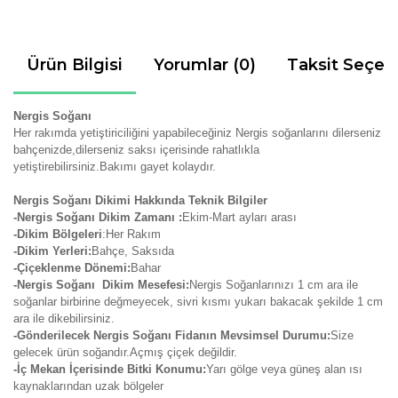
Ürün Bilgisi
Yorumlar (0)
Taksit Seçen
Nergis Soğanı
Her rakımda yetiştiriciliğini yapabileceğiniz Nergis soğanlarını dilerseniz
bahçenizde,dilerseniz saksı içerisinde rahatlıkla
yetiştirebilirsiniz.Bakımı gayet kolaydır.
Nergis Soğanı Dikimi Hakkında Teknik Bilgiler
-Nergis Soğanı Dikim Zamanı :
Ekim-Mart ayları arası
-Dikim Bölgeleri
:Her Rakım
-Dikim Yerleri:
Bahçe, Saksıda
-Çiçeklenme Dönemi:
Bahar
-Nergis Soğanı Dikim Mesefesi:
Nergis Soğanlarınızı 1 cm ara ile
soğanlar birbirine değmeyecek, sivri kısmı yukarı bakacak şekilde 1 cm
ara ile dikebilirsiniz.
-Gönderilecek Nergis Soğanı Fidanın Mevsimsel Durumu:
Size
gelecek ürün soğandır.Açmış çiçek değildir.
-İç Mekan İçerisinde Bitki Konumu:
Yarı gölge veya güneş alan ısı
kaynaklarından uzak bölgeler