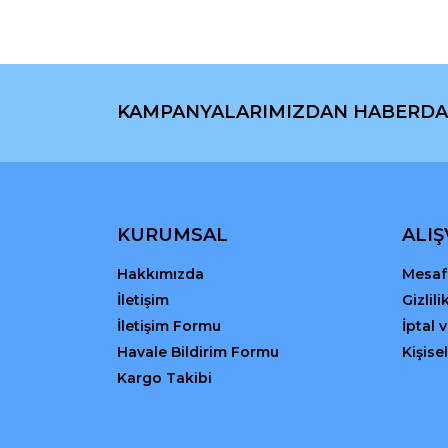
Ürün açıklamasında eksik bilgiler bulunuyor.
Ürün bilgilerinde hatalar bulunuyor.
Ürün fiyatı diğer sitelerden daha pahalı.
Bu ürüne benzer farklı alternatifler olmalı.
KAMPANYALARIMIZDAN HABERDA
KURUMSAL
ALIŞ
Hakkımızda
Mesafe
İletişim
Gizlil
İletişim Formu
İptal 
Havale Bildirim Formu
Kişisel
Kargo Takibi