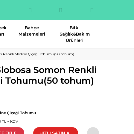
çek
Bahçe
Bitki
rı
Malzemeleri
Sağlık&Bakım
Ürünleri
 Renkli Medine Çiçeği Tohumu(50 tohum)
lobosa Somon Renkli
ği Tohumu(50 tohum)
ine Çiçeği Tohumu
9 TL + KDV
TE EKLE
HIZLI SATIN AL