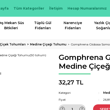
ayfa
Tüm Kategoriler
İletişim
Hesap Numaralarımız
ış Mekan Süs
Tüplü Gül
Narenciye
Yazlık Çi
Bitkileri
Fidanları
Fidanları
Soğanla
k Çiçek Tohumları
Medine Çiçeği Tohumu
Gomphrena Globosa Somon
Gomphrena G
Medine Çiçe
I
32,27 TL
Kategori
Med
Fiyat
26,8
SEPE