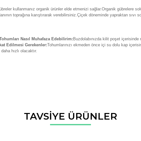
breler kullanmanız organik ürünler elde etmenizi sağlar.Organik gübrelere solu
danının toprağına karıştırarak verebilirsiniz.Çiçek döneminde yapraktan sıvı so
ohumları Nasıl Muhafaza Edebilirim:
Buzdolabınızda kilit poşet içerisinde
at Edilmesi Gerekenler:
Tohumlarınızı ekmeden önce içi su dolu kap içerisin
daha hızlı olacaktır.
da ve diğer konularda yetersiz gördüğünüz noktaları öneri formunu kullana
TAVSİYE ÜRÜNLER
Bu ürüne ilk yorumu siz yapın!
r.
Yorum Yaz