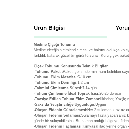
Ürün Bilgisi
Yoru
Medine Çiçeği Tohumu
Medine çiçeğinin çimlendirilmesi ve bakımı oldukça kolay
farklılık katarak güzel bir görüntü sunar. Kuru çiçek buket
Çiçek Tohumu Konusunda Teknik Bilgiler
-Tohumu Paketi:
Paket içerisinde minimum belirtilen say
-Tohumu Ekim Mesafesi:
5-10 cm
-Tohumu Ekim Derinliği:
1-2 cm
-Tahmini Çimlenme Süresi:
7-14
gün
-Tohum Çimlenme İdeal Toprak Isısı:
20-25 derece
-Tavsiye Edilen Tohum Ekim Zamanı:
İlkbahar, Yaz(İç
-Saksıda Yetiştiriciliğe Uygunluğu:
Uygun
-Oluşan Fidenin Gübrelemesi:
Her 2.sulamanız az az org
-Oluşan Fidenin Sulaması:
Sulamayı fazla yaparsanız kö
günde bir sulayabilirsiniz.Bu zaman aralığı bölgeye, fide
-Oluşan Fidenin İlaçlaması:
Kimyasal ilaç yerine organi