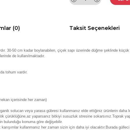
mlar (0)
Taksit Seçenekleri
dır. 30-50 cm kadar boylanabilen, çiçek sapı üzerinde düğme şeklinde küçük çi
lerinde de kullanılmaktadır.
ıda tohum vardır.
 mekan içerisinde her zaman)
anik solucan veya yarasa gübresi kullanmanız elde ettiğiniz ürünlerin daha le
k çürüklüğüne,az yaparsanız bitkiyi susuzluk stresine sokarsınız.Toprak yap
nin bulunduğu konuma göre değişebilir.
k karışımlar kullanmanız her zaman sizin için daha iyi olacaktır.Burada güll