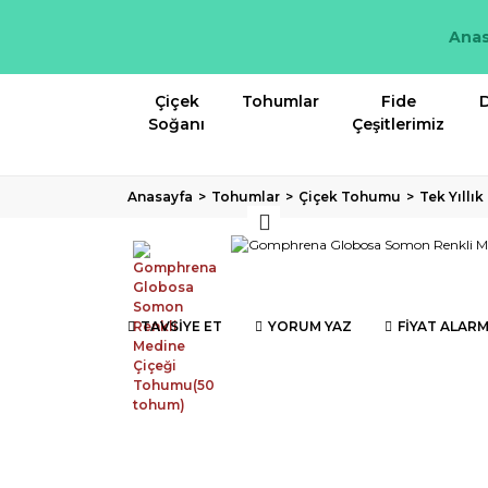
Anas
Çiçek
Tohumlar
Fide
D
Soğanı
Çeşitlerimiz
Anasayfa
Tohumlar
Çiçek Tohumu
Tek Yıllı
TAVSİYE ET
YORUM YAZ
FİYAT ALARM