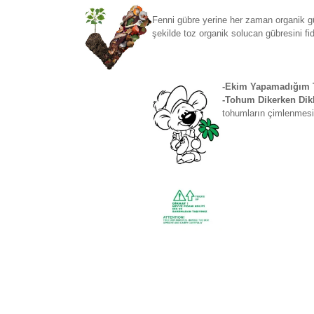
Fenni gübre yerine her zaman organik gü
şekilde toz organik solucan gübresini fi
-Ekim Yapamadığım T
-Tohum Dikerken Dikk
tohumların çimlenmesi 
Bu ürünün fiyat bilgisi, resim, ürün açıklamaların
Görüş ve önerileriniz için teşekkür ederiz.
Ürün resmi kalitesiz, bozuk veya görüntülenemiyo