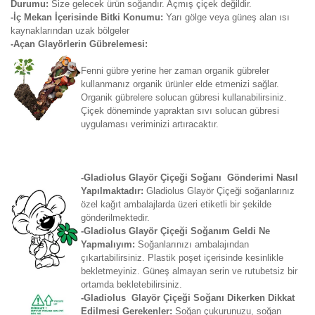
Durumu:
Size gelecek ürün soğandır. Açmış çiçek değildir.
-İç Mekan İçerisinde Bitki Konumu:
Yarı gölge veya güneş alan ısı
kaynaklarından uzak bölgeler
-Açan Glayörlerin Gübrelemesi:
Fenni gübre yerine her zaman organik gübreler
kullanmanız organik ürünler elde etmenizi sağlar.
Organik gübrelere solucan gübresi kullanabilirsiniz.
Çiçek döneminde yapraktan sıvı solucan gübresi
uygulaması veriminizi artıracaktır.
-Gladiolus Glayör Çiçeği Soğanı Gönderimi Nasıl
Yapılmaktadır:
Gladiolus Glayör Çiçeği soğanlarınız
özel kağıt ambalajlarda üzeri etiketli bir şekilde
gönderilmektedir.
-Gladiolus Glayör Çiçeği Soğanım Geldi Ne
Yapmalıyım:
Soğanlarınızı ambalajından
çıkartabilirsiniz. Plastik poşet içerisinde kesinlikle
bekletmeyiniz. Güneş almayan serin ve rutubetsiz bir
ortamda bekletebilirsiniz.
-Gladiolus Glayör Çiçeği Soğanı Dikerken Dikkat
Edilmesi Gerekenler:
Soğan çukurunuzu, soğan