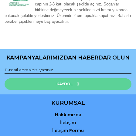
çapının 2-3 katı olacak şekilde açınız. Soğanlar
birbirine değmeyecek bir şekilde sivri kısmı yukarıda
bakacak şekilde yerleştiriniz. Üzerinde 2 cm toprakla kapatınız. Baharla
beraber çiçeklenmeye başlayacaktır.
Bu ürünün fiyat bilgisi, resim, ürün açıklamalarında ve diğer
konularda yetersiz gördüğünüz noktaları öneri formunu
Bu ürüne ilk yorumu siz yapın!
kullanarak tarafımıza iletebilirsiniz.
KAMPANYALARIMIZDAN HABERDAR OLUN
Görüş ve önerileriniz için teşekkür ederiz.
Yorum Yaz
Ürün resmi kalitesiz, bozuk veya görüntülenemiyor.
Ürün açıklamasında eksik bilgiler bulunuyor.
KAYDOL
Ürün bilgilerinde hatalar bulunuyor.
Ürün fiyatı diğer sitelerden daha pahalı.
KURUMSAL
Bu ürüne benzer farklı alternatifler olmalı.
Hakkımızda
İletişim
İletişim Formu