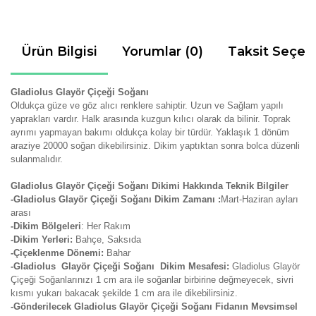
Ürün Bilgisi
Yorumlar (0)
Taksit Seçen
Gladiolus Glayör Çiçeği Soğanı
Oldukça güze ve göz alıcı renklere sahiptir. Uzun ve Sağlam yapılı
yaprakları vardır. Halk arasında kuzgun kılıcı olarak da bilinir. Toprak
ayrımı yapmayan bakımı oldukça kolay bir türdür. Yaklaşık 1 dönüm
araziye 20000 soğan dikebilirsiniz. Dikim yaptıktan sonra bolca düzenli
sulanmalıdır.
Gladiolus Glayör Çiçeği Soğanı Dikimi Hakkında Teknik Bilgiler
-Gladiolus Glayör Çiçeği Soğanı Dikim Zamanı :
Mart-Haziran ayları
arası
-Dikim Bölgeleri
: Her Rakım
-Dikim Yerleri:
Bahçe, Saksıda
-Çiçeklenme Dönemi:
Bahar
-Gladiolus Glayör Çiçeği Soğanı Dikim Mesafesi:
Gladiolus Glayör
Çiçeği Soğanlarınızı 1 cm ara ile soğanlar birbirine değmeyecek, sivri
kısmı yukarı bakacak şekilde 1 cm ara ile dikebilirsiniz.
-Gönderilecek Gladiolus Glayör Çiçeği Soğanı Fidanın Mevsimsel