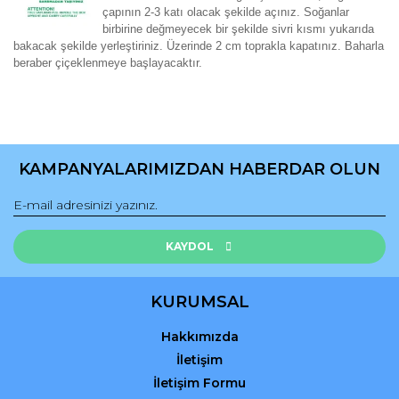
çapının 2-3 katı olacak şekilde açınız. Soğanlar
birbirine değmeyecek bir şekilde sivri kısmı yukarıda
bakacak şekilde yerleştiriniz. Üzerinde 2 cm toprakla kapatınız. Baharla
beraber çiçeklenmeye başlayacaktır.
Bu ürünün fiyat bilgisi, resim, ürün açıklamalarında ve diğer
konularda yetersiz gördüğünüz noktaları öneri formunu
Bu ürüne ilk yorumu siz yapın!
kullanarak tarafımıza iletebilirsiniz.
KAMPANYALARIMIZDAN HABERDAR OLUN
Görüş ve önerileriniz için teşekkür ederiz.
Yorum Yaz
Ürün resmi kalitesiz, bozuk veya görüntülenemiyor.
Ürün açıklamasında eksik bilgiler bulunuyor.
KAYDOL
Ürün bilgilerinde hatalar bulunuyor.
Ürün fiyatı diğer sitelerden daha pahalı.
KURUMSAL
Bu ürüne benzer farklı alternatifler olmalı.
Hakkımızda
İletişim
İletişim Formu