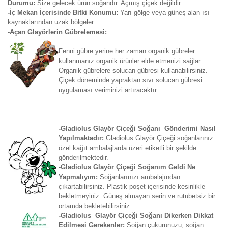
Durumu:
Size gelecek ürün soğandır. Açmış çiçek değildir.
-İç Mekan İçerisinde Bitki Konumu:
Yarı gölge veya güneş alan ısı
kaynaklarından uzak bölgeler
-Açan Glayörlerin Gübrelemesi:
Fenni gübre yerine her zaman organik gübreler
kullanmanız organik ürünler elde etmenizi sağlar.
Organik gübrelere solucan gübresi kullanabilirsiniz.
Çiçek döneminde yapraktan sıvı solucan gübresi
uygulaması veriminizi artıracaktır.
-Gladiolus Glayör Çiçeği Soğanı Gönderimi Nasıl
Yapılmaktadır:
Gladiolus Glayör Çiçeği soğanlarınız
özel kağıt ambalajlarda üzeri etiketli bir şekilde
gönderilmektedir.
-Gladiolus Glayör Çiçeği Soğanım Geldi Ne
Yapmalıyım:
Soğanlarınızı ambalajından
çıkartabilirsiniz. Plastik poşet içerisinde kesinlikle
bekletmeyiniz. Güneş almayan serin ve rutubetsiz bir
ortamda bekletebilirsiniz.
-Gladiolus Glayör Çiçeği Soğanı Dikerken Dikkat
Edilmesi Gerekenler:
Soğan çukurunuzu, soğan