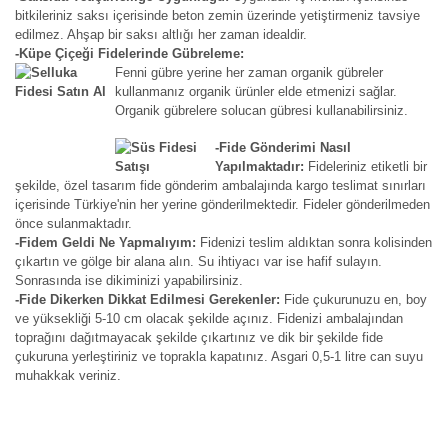
bitkileriniz saksı içerisinde beton zemin üzerinde yetiştirmeniz tavsiye
edilmez. Ahşap bir saksı altlığı her zaman idealdir.
-Küpe Çiçeği Fidelerinde Gübreleme:
Fenni gübre yerine her zaman organik gübreler
kullanmanız organik ürünler elde etmenizi sağlar.
Organik gübrelere solucan gübresi kullanabilirsiniz.
-Fide Gönderimi Nasıl
Yapılmaktadır:
Fideleriniz etiketli bir
şekilde, özel tasarım fide gönderim ambalajında kargo teslimat sınırları
içerisinde Türkiye'nin her yerine gönderilmektedir. Fideler gönderilmeden
önce sulanmaktadır.
-Fidem Geldi Ne Yapmalıyım:
Fidenizi teslim aldıktan sonra kolisinden
çıkartın ve gölge bir alana alın. Su ihtiyacı var ise hafif sulayın.
Sonrasında ise dikiminizi yapabilirsiniz.
-Fide Dikerken Dikkat Edilmesi Gerekenler:
Fide çukurunuzu en, boy
ve yüksekliği 5-10 cm olacak şekilde açınız. Fidenizi ambalajından
toprağını dağıtmayacak şekilde çıkartınız ve dik bir şekilde fide
çukuruna yerleştiriniz ve toprakla kapatınız. Asgari 0,5-1 litre can suyu
muhakkak veriniz.