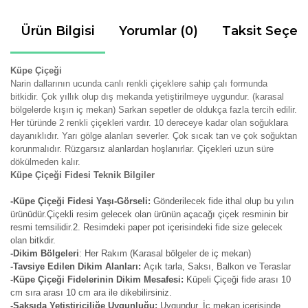
Ürün Bilgisi
Yorumlar (0)
Taksit Seçen
Küpe Çiçeği
Narin dallarının ucunda canlı renkli çiçeklere sahip çalı formunda
bitkidir. Çok yıllık olup dış mekanda yetiştirilmeye uygundur. (karasal
bölgelerde kışın iç mekan) Sarkan sepetler de oldukça fazla tercih edilir.
Her türünde 2 renkli çiçekleri vardır. 10 dereceye kadar olan soğuklara
dayanıklıdır. Yarı gölge alanları severler. Çok sıcak tan ve çok soğuktan
korunmalıdır. Rüzgarsız alanlardan hoşlanırlar. Çiçekleri uzun süre
dökülmeden kalır.
Küpe Çiçeği Fidesi Teknik Bilgiler
-Küpe Çiçeği Fidesi Yaşı-Görseli:
Gönderilecek fide ithal olup bu yılın
ürünüdür.Çiçekli resim gelecek olan ürünün açacağı çiçek resminin bir
resmi temsilidir.2. Resimdeki paper pot içerisindeki fide size gelecek
olan bitkdir.
-Dikim Bölgeleri
: Her Rakım (Karasal bölgeler de iç mekan)
-Tavsiye Edilen Dikim Alanları:
Açık tarla, Saksı, Balkon ve Teraslar
-Küpe Çiçeği Fidelerinin Dikim Mesafesi:
Küpeli Çiçeği fide arası 10
cm sıra arası 10 cm ara ile dikebilirsiniz.
-Saksıda Yetiştiriciliğe Uygunluğu:
Uygundur. İç mekan içerisinde