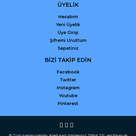
ÜYELİK
Hesabım
Yeni Üyelik
Üye Girişi
Şifremi Unuttum
Sepetiniz
BİZİ TAKİP EDİN
Facebook
Twitter
Instagram
Youtube
Pinterest
© Tüm hakları saklıdır. Kredi kartı bilgileriniz 256bit SSL sertifikası ile