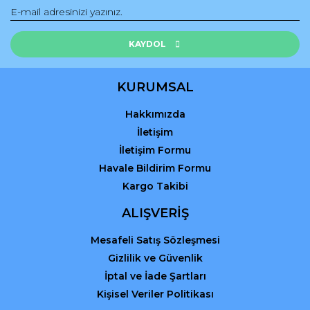
Ürün bilgilerinde hatalar bulunuyor.
Ürün fiyatı diğer sitelerden daha pahalı.
Bu ürüne benzer farklı alternatifler olmalı.
KAYDOL
KURUMSAL
Hakkımızda
Gönder
İletişim
İletişim Formu
Havale Bildirim Formu
Kargo Takibi
ALIŞVERİŞ
Mesafeli Satış Sözleşmesi
Gizlilik ve Güvenlik
İptal ve İade Şartları
Kişisel Veriler Politikası