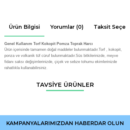
Ürün Bilgisi
Yorumlar (0)
Taksit Seçen
Genel Kullanım Torf Kokopit Pomza Toprak Harcı
Ürün içerisinde tamamen doğal maddeler bulunmaktadır.Torf , kokopit,
ponza ve volkanik tüf cüruf bulunmaktadır.Süs bitkilerinizde, meyve
fidanı saksı değişimlerinizde, çiçek ve sebze tohumu ekimlerinizde
rahatlıkla kullanabilirsiniz.
Bu ürünün fiyat bilgisi, resim, ürün açıklamalarında ve diğer
TAVSİYE ÜRÜNLER
konularda yetersiz gördüğünüz noktaları öneri formunu
Bu ürüne ilk yorumu siz yapın!
kullanarak tarafımıza iletebilirsiniz.
Görüş ve önerileriniz için teşekkür ederiz.
Yorum Yaz
Ürün resmi kalitesiz, bozuk veya görüntülenemiyor.
Ürün açıklamasında eksik bilgiler bulunuyor.
KAMPANYALARIMIZDAN HABERDAR OLUN