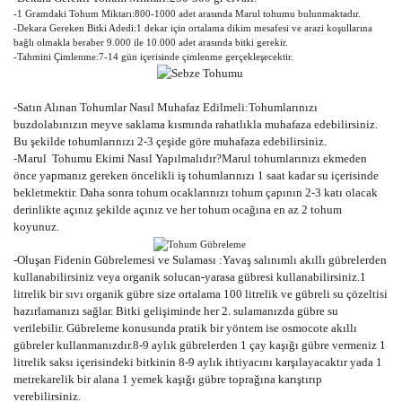
-1 Gramdaki Tohum Miktarı:800-1000 adet arasında Marul tohumu bulunmaktadır.
-Dekara Gereken Bitki Adedi:1 dekar için ortalama dikim mesafesi ve arazi koşullarına
bağlı olmakla beraber 9.000 ile 10.000 adet arasında bitki gerekir.
-Tahmini Çimlenme:7-14 gün içerisinde çimlenme gerçekleşecektir.
-Satın Alınan Tohumlar Nasıl Muhafaz Edilmeli:Tohumlarınızı
buzdolabınızın meyve saklama kısmında rahatlıkla muhafaza edebilirsiniz.
Bu şekilde tohumlarınızı 2-3 çeşide göre muhafaza edebilirsiniz.
-Marul Tohumu Ekimi Nasıl Yapılmalıdır?Marul tohumlarınızı ekmeden
önce yapmanız gereken öncelikli iş tohumlarınızı 1 saat kadar su içerisinde
bekletmektir. Daha sonra tohum ocaklarınızı tohum çapının 2-3 katı olacak
derinlikte açınız şekilde açınız ve her tohum ocağına en az 2 tohum
koyunuz.
-Oluşan Fidenin Gübrelemesi ve Sulaması :Yavaş salınımlı akıllı gübrelerden
kullanabilirsiniz veya organik solucan-yarasa gübresi kullanabilirsiniz.1
litrelik bir sıvı organik gübre size ortalama 100 litrelik ve gübreli su çözeltisi
hazırlamanızı sağlar. Bitki gelişiminde her 2. sulamanızda gübre su
verilebilir. Gübreleme konusunda pratik bir yöntem ise osmocote akıllı
gübreler kullanmanızdır.8-9 aylık gübrelerden 1 çay kaşığı gübre vermeniz 1
litrelik saksı içerisindeki bitkinin 8-9 aylık ihtiyacını karşılayacaktır yada 1
metrekarelik bir alana 1 yemek kaşığı gübre toprağına karıştırıp
verebilirsiniz.