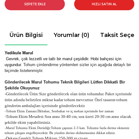
SEPETE EKLE
HIZLI SATIN AL
Ürün Bilgisi
Yorumlar (0)
Taksit Seçen
Yedikule Marul
Gevrek, çok lezzetli ve tatlı bir marul çeşididir. Hobi bahçesi için
uygundur.
Tohum çimlendirme yöntemleri sizler için aşağıda detaylı bir
biçimde listelenmiştir.
Gönderilecek Marul Tohumu Teknik Bilgileri Lütfen Dikkatli Bir
Şekilde Okuyunuz
-
Gönderilecek Ürün:Size gönderilecek olan ürün tohumdur. Paket içerisinde
ürün adında belirtilen miktar kadar tohum mevcuttur. Özel tasarım tohum
gönderim ambalajları içerisinde gönderilecektir.
-Tohum Ekim Zamanı:İlkbahar, Sonbahar ve iç mekan içerisinde her zaman
-Tohum Ekim Mesafesi:Sıra arası 30-40 cm, sıra üzeri 20-30 cm arası olacak
şekilde ekim yapabilirsiniz.
-Marul Tohumu Ekim Derinliği:Tohum çapının 2-3 katı. Tohumu fazla derine ekmeniz
tohum çıkışını engelleyecektir. Bu yüzden derine ekilmemesine dikkat ediniz.
-Dekara Gerekli Tohum Miktarı:250-300 gr civarı.