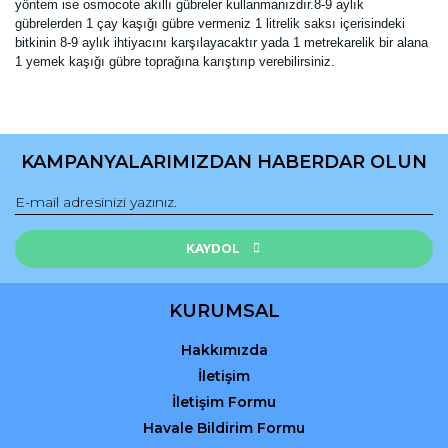
yöntem ise osmocote akıllı gübreler kullanmanızdır.8-9 aylık
gübrelerden 1 çay kaşığı gübre vermeniz 1 litrelik saksı içerisindeki
bitkinin 8-9 aylık ihtiyacını karşılayacaktır yada 1 metrekarelik bir alana
1 yemek kaşığı gübre toprağına karıştırıp verebilirsiniz.
Bu ürünün fiyat bilgisi, resim, ürün açıklamalarında ve diğer
konularda yetersiz gördüğünüz noktaları öneri formunu
Bu ürüne ilk yorumu siz yapın!
kullanarak tarafımıza iletebilirsiniz.
KAMPANYALARIMIZDAN HABERDAR OLUN
Görüş ve önerileriniz için teşekkür ederiz.
Yorum Yaz
Ürün resmi kalitesiz, bozuk veya görüntülenemiyor.
Ürün açıklamasında eksik bilgiler bulunuyor.
KAYDOL
Ürün bilgilerinde hatalar bulunuyor.
Ürün fiyatı diğer sitelerden daha pahalı.
KURUMSAL
Bu ürüne benzer farklı alternatifler olmalı.
Hakkımızda
İletişim
İletişim Formu
Havale Bildirim Formu