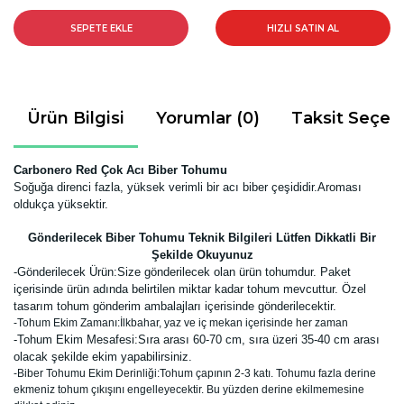
SEPETE EKLE
HIZLI SATIN AL
Ürün Bilgisi
Yorumlar (0)
Taksit Seçen
Carbonero Red Çok Acı Biber Tohumu
Soğuğa direnci fazla, yüksek verimli bir acı
biber çeşididir.Aroması
oldukça yüksektir.
Gönderilecek Biber Tohumu Teknik Bilgileri Lütfen Dikkatli Bir
Şekilde Okuyunuz
-
Gönderilecek Ürün:Size gönderilecek olan ürün tohumdur. Paket
içerisinde ürün adında belirtilen miktar kadar tohum mevcuttur. Özel
tasarım tohum gönderim ambalajları içerisinde gönderilecektir.
-Tohum Ekim Zamanı:İlkbahar, yaz ve iç mekan içerisinde her zaman
-Tohum Ekim Mesafesi:Sıra arası 60-70 cm, sıra üzeri 35-40 cm arası
olacak şekilde ekim yapabilirsiniz.
-Biber Tohumu Ekim Derinliği:Tohum çapının 2-3 katı. Tohumu fazla derine
ekmeniz tohum çıkışını engelleyecektir. Bu yüzden derine ekilmemesine