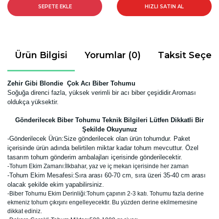
SEPETE EKLE
HIZLI SATIN AL
Ürün Bilgisi
Yorumlar (0)
Taksit Seçen
Zehir Gibi Blondie Çok Acı Biber Tohumu
Soğuğa direnci fazla, yüksek verimli bir acı
biber çeşididir.Aroması
oldukça yüksektir.
Gönderilecek Biber Tohumu Teknik Bilgileri Lütfen Dikkatli Bir
Şekilde Okuyunuz
-
Gönderilecek Ürün:Size gönderilecek olan ürün tohumdur. Paket
içerisinde ürün adında belirtilen miktar kadar tohum mevcuttur. Özel
tasarım tohum gönderim ambalajları içerisinde gönderilecektir.
-Tohum Ekim Zamanı:İlkbahar, yaz ve iç mekan içerisinde her zaman
-Tohum Ekim Mesafesi:Sıra arası 60-70 cm, sıra üzeri 35-40 cm arası
olacak şekilde ekim yapabilirsiniz.
-Biber Tohumu Ekim Derinliği:Tohum çapının 2-3 katı. Tohumu fazla derine
ekmeniz tohum çıkışını engelleyecektir. Bu yüzden derine ekilmemesine
dikkat ediniz.