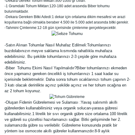
-Dekara Gerekli Tohum Miktarı:500-1000 gr civarı.
-1 Gramdaki Tohum Miktarı:120-180 adet arasında Biber tohumu
bulunmaktadır.
-Dekara Gereken Bitki Adedi:1 dekar için ortalama dikim mesafesi ve arazi
koşullarına bağlı olmakla beraber 4.500 ile 5.000 adet arasında bitki gerekir.
-Tahmini Çimlenme:12-18 gün içerisinde çimlenme gerçekleşecektir.
-Satın Alınan Tohumlar Nasıl Muhafaz Edilmeli:Tohumlarınızı
buzdolabınızın meyve saklama kısmında rahatlıkla muhafaza
edebilirsiniz. Bu şekilde tohumlarınızı 2-3 çeşide göre muhafaza
edebilirsiniz.
-Biber Tohumu Ekimi Nasıl Yapılmalıdır?Biber tohumlarınızı ekmeden
önce yapmanız gereken öncelikli iş tohumlarınızı 1 saat kadar su
içerisinde bekletmektir. Daha sonra tohum ocaklarınızı tohum çapının 2-
3 katı olacak derinlikte açınız şekilde açınız ve her tohum ocağına en
az 2 tohum koyunuz.
-Oluşan Fidenin Gübrelemesi ve Sulaması :Yavaş salınımlı akıllı
gübrelerden kullanabilirsiniz veya organik solucan-yarasa gübresi
kullanabilirsiniz.1 litrelik bir sıvı organik gübre size ortalama 100 litrelik
ve gübreli su çözeltisi hazırlamanızı sağlar. Bitki gelişiminde her 2.
sulamanızda gübre su verilebilir. Gübreleme konusunda pratik bir
yöntem ise osmocote akıllı gübreler kullanmanızdır.8-9 aylık