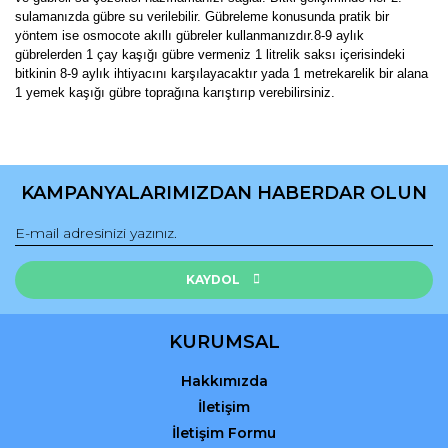
sulamanızda gübre su verilebilir. Gübreleme konusunda pratik bir
yöntem ise osmocote akıllı gübreler kullanmanızdır.8-9 aylık
gübrelerden 1 çay kaşığı gübre vermeniz 1 litrelik saksı içerisindeki
bitkinin 8-9 aylık ihtiyacını karşılayacaktır yada 1 metrekarelik bir alana
1 yemek kaşığı gübre toprağına karıştırıp verebilirsiniz.
Bu ürünün fiyat bilgisi, resim, ürün açıklamalarında ve diğer
konularda yetersiz gördüğünüz noktaları öneri formunu
Bu ürüne ilk yorumu siz yapın!
kullanarak tarafımıza iletebilirsiniz.
KAMPANYALARIMIZDAN HABERDAR OLUN
Görüş ve önerileriniz için teşekkür ederiz.
Yorum Yaz
Ürün resmi kalitesiz, bozuk veya görüntülenemiyor.
Ürün açıklamasında eksik bilgiler bulunuyor.
KAYDOL
Ürün bilgilerinde hatalar bulunuyor.
Ürün fiyatı diğer sitelerden daha pahalı.
KURUMSAL
Bu ürüne benzer farklı alternatifler olmalı.
Hakkımızda
İletişim
İletişim Formu