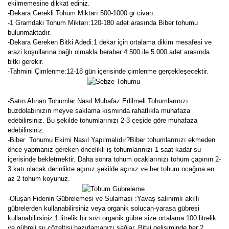
ekilmemesine dikkat ediniz.
-Dekara Gerekli Tohum Miktarı:500-1000 gr civarı.
-1 Gramdaki Tohum Miktarı:120-180 adet arasında Biber tohumu
bulunmaktadır.
-Dekara Gereken Bitki Adedi:1 dekar için ortalama dikim mesafesi ve
arazi koşullarına bağlı olmakla beraber 4.500 ile 5.000 adet arasında
bitki gerekir.
-Tahmini Çimlenme:12-18 gün içerisinde çimlenme gerçekleşecektir.
-Satın Alınan Tohumlar Nasıl Muhafaz Edilmeli:Tohumlarınızı
buzdolabınızın meyve saklama kısmında rahatlıkla muhafaza
edebilirsiniz. Bu şekilde tohumlarınızı 2-3 çeşide göre muhafaza
edebilirsiniz.
-Biber Tohumu Ekimi Nasıl Yapılmalıdır?Biber tohumlarınızı ekmeden
önce yapmanız gereken öncelikli iş tohumlarınızı 1 saat kadar su
içerisinde bekletmektir. Daha sonra tohum ocaklarınızı tohum çapının 2-
3 katı olacak derinlikte açınız şekilde açınız ve her tohum ocağına en
az 2 tohum koyunuz.
-Oluşan Fidenin Gübrelemesi ve Sulaması :Yavaş salınımlı akıllı
gübrelerden kullanabilirsiniz veya organik solucan-yarasa gübresi
kullanabilirsiniz.1 litrelik bir sıvı organik gübre size ortalama 100 litrelik
ve gübreli su çözeltisi hazırlamanızı sağlar. Bitki gelişiminde her 2.