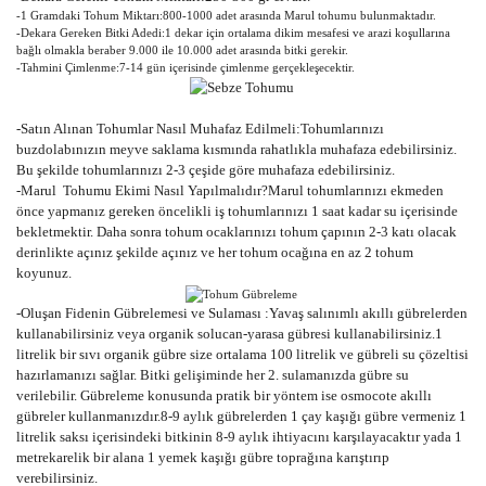
-1 Gramdaki Tohum Miktarı:800-1000 adet arasında Marul tohumu bulunmaktadır.
-Dekara Gereken Bitki Adedi:1 dekar için ortalama dikim mesafesi ve arazi koşullarına
bağlı olmakla beraber 9.000 ile 10.000 adet arasında bitki gerekir.
-Tahmini Çimlenme:7-14 gün içerisinde çimlenme gerçekleşecektir.
-Satın Alınan Tohumlar Nasıl Muhafaz Edilmeli:Tohumlarınızı
buzdolabınızın meyve saklama kısmında rahatlıkla muhafaza edebilirsiniz.
Bu şekilde tohumlarınızı 2-3 çeşide göre muhafaza edebilirsiniz.
-Marul Tohumu Ekimi Nasıl Yapılmalıdır?Marul tohumlarınızı ekmeden
önce yapmanız gereken öncelikli iş tohumlarınızı 1 saat kadar su içerisinde
bekletmektir. Daha sonra tohum ocaklarınızı tohum çapının 2-3 katı olacak
derinlikte açınız şekilde açınız ve her tohum ocağına en az 2 tohum
koyunuz.
-Oluşan Fidenin Gübrelemesi ve Sulaması :Yavaş salınımlı akıllı gübrelerden
kullanabilirsiniz veya organik solucan-yarasa gübresi kullanabilirsiniz.1
litrelik bir sıvı organik gübre size ortalama 100 litrelik ve gübreli su çözeltisi
hazırlamanızı sağlar. Bitki gelişiminde her 2. sulamanızda gübre su
verilebilir. Gübreleme konusunda pratik bir yöntem ise osmocote akıllı
gübreler kullanmanızdır.8-9 aylık gübrelerden 1 çay kaşığı gübre vermeniz 1
litrelik saksı içerisindeki bitkinin 8-9 aylık ihtiyacını karşılayacaktır yada 1
metrekarelik bir alana 1 yemek kaşığı gübre toprağına karıştırıp
verebilirsiniz.