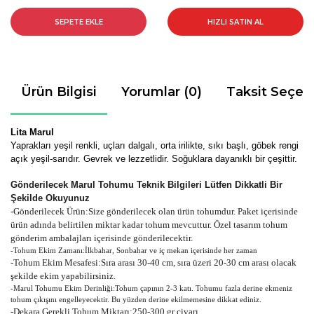
SEPETE EKLE
HIZLI SATIN AL
Ürün Bilgisi
Yorumlar (0)
Taksit Seçen
Lita Marul
Yaprakları yeşil renkli, uçları dalgalı, orta irilikte, sıkı başlı, göbek rengi
açık yeşil-sarıdır. Gevrek ve lezzetlidir. Soğuklara dayanıklı bir çeşittir.
Gönderilecek Marul Tohumu Teknik Bilgileri Lütfen Dikkatli Bir
Şekilde Okuyunuz
-
Gönderilecek Ürün:Size gönderilecek olan ürün tohumdur. Paket içerisinde
ürün adında belirtilen miktar kadar tohum mevcuttur. Özel tasarım tohum
gönderim ambalajları içerisinde gönderilecektir.
-Tohum Ekim Zamanı:İlkbahar, Sonbahar ve iç mekan içerisinde her zaman
-Tohum Ekim Mesafesi:Sıra arası 30-40 cm, sıra üzeri 20-30 cm arası olacak
şekilde ekim yapabilirsiniz.
-Marul Tohumu Ekim Derinliği:Tohum çapının 2-3 katı. Tohumu fazla derine ekmeniz
tohum çıkışını engelleyecektir. Bu yüzden derine ekilmemesine dikkat ediniz.
-Dekara Gerekli Tohum Miktarı:250-300 gr civarı.