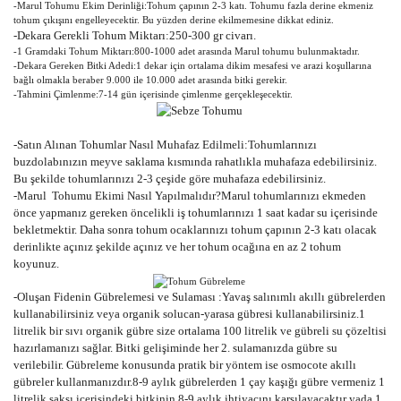
-Marul Tohumu Ekim Derinliği:Tohum çapının 2-3 katı. Tohumu fazla derine ekmeniz
tohum çıkışını engelleyecektir. Bu yüzden derine ekilmemesine dikkat ediniz.
-Dekara Gerekli Tohum Miktarı:250-300 gr civarı.
-1 Gramdaki Tohum Miktarı:800-1000 adet arasında Marul tohumu bulunmaktadır.
-Dekara Gereken Bitki Adedi:1 dekar için ortalama dikim mesafesi ve arazi koşullarına
bağlı olmakla beraber 9.000 ile 10.000 adet arasında bitki gerekir.
-Tahmini Çimlenme:7-14 gün içerisinde çimlenme gerçekleşecektir.
-Satın Alınan Tohumlar Nasıl Muhafaz Edilmeli:Tohumlarınızı
buzdolabınızın meyve saklama kısmında rahatlıkla muhafaza edebilirsiniz.
Bu şekilde tohumlarınızı 2-3 çeşide göre muhafaza edebilirsiniz.
-Marul Tohumu Ekimi Nasıl Yapılmalıdır?Marul tohumlarınızı ekmeden
önce yapmanız gereken öncelikli iş tohumlarınızı 1 saat kadar su içerisinde
bekletmektir. Daha sonra tohum ocaklarınızı tohum çapının 2-3 katı olacak
derinlikte açınız şekilde açınız ve her tohum ocağına en az 2 tohum
koyunuz.
-Oluşan Fidenin Gübrelemesi ve Sulaması :Yavaş salınımlı akıllı gübrelerden
kullanabilirsiniz veya organik solucan-yarasa gübresi kullanabilirsiniz.1
litrelik bir sıvı organik gübre size ortalama 100 litrelik ve gübreli su çözeltisi
hazırlamanızı sağlar. Bitki gelişiminde her 2. sulamanızda gübre su
verilebilir. Gübreleme konusunda pratik bir yöntem ise osmocote akıllı
gübreler kullanmanızdır.8-9 aylık gübrelerden 1 çay kaşığı gübre vermeniz 1
litrelik saksı içerisindeki bitkinin 8-9 aylık ihtiyacını karşılayacaktır yada 1