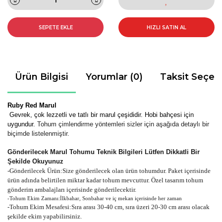
SEPETE EKLE
HIZLI SATIN AL
Ürün Bilgisi
Yorumlar (0)
Taksit Seçen
Ruby Red Marul
Gevrek, çok lezzetli ve tatlı bir marul çeşididir. Hobi bahçesi için
uygundur.
Tohum çimlendirme yöntemleri sizler için aşağıda detaylı bir
biçimde listelenmiştir.
Gönderilecek Marul Tohumu Teknik Bilgileri Lütfen Dikkatli Bir
Şekilde Okuyunuz
-
Gönderilecek Ürün:Size gönderilecek olan ürün tohumdur. Paket içerisinde
ürün adında belirtilen miktar kadar tohum mevcuttur. Özel tasarım tohum
gönderim ambalajları içerisinde gönderilecektir.
-Tohum Ekim Zamanı:İlkbahar, Sonbahar ve iç mekan içerisinde her zaman
-Tohum Ekim Mesafesi:Sıra arası 30-40 cm, sıra üzeri 20-30 cm arası olacak
şekilde ekim yapabilirsiniz.