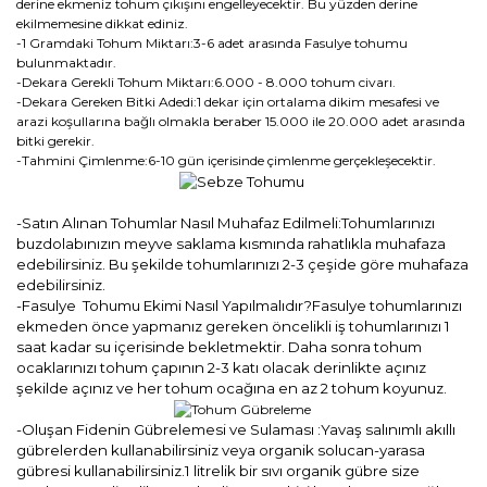
derine ekmeniz tohum çıkışını engelleyecektir. Bu yüzden derine
ekilmemesine dikkat ediniz.
-1 Gramdaki Tohum Miktarı:3-6 adet arasında Fasulye tohumu
bulunmaktadır.
-Dekara Gerekli Tohum Miktarı:6.000 - 8.000 tohum civarı.
-Dekara Gereken Bitki Adedi:1 dekar için ortalama dikim mesafesi ve
arazi koşullarına bağlı olmakla beraber 15.000 ile 20.000 adet arasında
bitki gerekir.
-Tahmini Çimlenme:6-10 gün içerisinde çimlenme gerçekleşecektir.
-Satın Alınan Tohumlar Nasıl Muhafaz Edilmeli:Tohumlarınızı
buzdolabınızın meyve saklama kısmında rahatlıkla muhafaza
edebilirsiniz. Bu şekilde tohumlarınızı 2-3 çeşide göre muhafaza
edebilirsiniz.
-Fasulye Tohumu Ekimi Nasıl Yapılmalıdır?Fasulye tohumlarınızı
ekmeden önce yapmanız gereken öncelikli iş tohumlarınızı 1
saat kadar su içerisinde bekletmektir. Daha sonra tohum
ocaklarınızı tohum çapının 2-3 katı olacak derinlikte açınız
şekilde açınız ve her tohum ocağına en az 2 tohum koyunuz.
-Oluşan Fidenin Gübrelemesi ve Sulaması :Yavaş salınımlı akıllı
gübrelerden kullanabilirsiniz veya organik solucan-yarasa
gübresi kullanabilirsiniz.1 litrelik bir sıvı organik gübre size