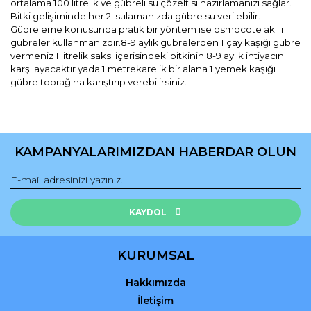
ortalama 100 litrelik ve gübreli su çözeltisi hazırlamanızı sağlar.
Bitki gelişiminde her 2. sulamanızda gübre su verilebilir.
Gübreleme konusunda pratik bir yöntem ise osmocote akıllı
gübreler kullanmanızdır.8-9 aylık gübrelerden 1 çay kaşığı gübre
vermeniz 1 litrelik saksı içerisindeki bitkinin 8-9 aylık ihtiyacını
karşılayacaktır yada 1 metrekarelik bir alana 1 yemek kaşığı
gübre toprağına karıştırıp verebilirsiniz.
Bu ürünün fiyat bilgisi, resim, ürün açıklamalarında ve diğer
konularda yetersiz gördüğünüz noktaları öneri formunu
Bu ürüne ilk yorumu siz yapın!
kullanarak tarafımıza iletebilirsiniz.
KAMPANYALARIMIZDAN HABERDAR OLUN
Görüş ve önerileriniz için teşekkür ederiz.
Yorum Yaz
Ürün resmi kalitesiz, bozuk veya görüntülenemiyor.
Ürün açıklamasında eksik bilgiler bulunuyor.
KAYDOL
Ürün bilgilerinde hatalar bulunuyor.
Ürün fiyatı diğer sitelerden daha pahalı.
KURUMSAL
Bu ürüne benzer farklı alternatifler olmalı.
Hakkımızda
İletişim