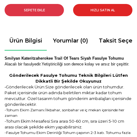
SEPETE EKLE
HIZLI SATIN AL
Ürün Bilgisi
Yorumlar (0)
Taksit Seçen
Smilyan Kateritzaherokee Trail Of Tears Siyah Fasulye Tohumu
Alacalı bir fasulyedir.Yetiştiriciliği son derece kolay ve arsız bir çeşittir.
Gönderilecek Fasulye Tohumu Teknik Bilgileri Lütfen
Dikkatli Bir Şekilde Okuyunuz
Gönderilecek Ürün:Size gönderilecek olan ürün tohumdur.
-
Paket içerisinde ürün adında belirtilen miktar kadar tohum
mevcuttur. Özel tasarım tohum gönderim ambalajları içerisinde
gönderilecektir.
-Tohum Ekim Zamanı:İlkbahar, sonbahar ve iç mekan içerisinde her
zaman
-Tohum Ekim Mesafesi:Sıra arası 50-60 cm, sıra üzeri 5-10 cm
arası olacak şekilde ekim yapabilirsiniz.
-Fasulye Tohumu Ekim Derinliği:Tohum çapının 2-3 katı. Tohumu fazla