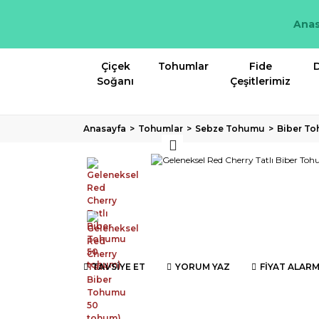
Anas
Çiçek
Tohumlar
Fide
D
Soğanı
Çeşitlerimiz
Anasayfa
Tohumlar
Sebze Tohumu
Biber T
TAVSİYE ET
YORUM YAZ
FİYAT ALARM