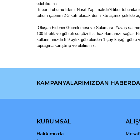
edebilirsiniz.
-Biber Tohumu Ekimi Nasıl Yapılmalıdır?Biber tohumların
tohum çapının 2-3 katı olacak derinlikte açınız şekilde
-Oluşan Fidenin Gübrelemesi ve Sulaması :Yavaş salınımlı a
100 litrelik ve gübreli su çözeltisi hazırlamanızı sağlar.
kullanmanızdır.8-9 aylık gübrelerden 1 çay kaşığı gübre ve
toprağına karıştırıp verebilirsiniz.
Bu ürünün fiyat bilgisi, resim, ürün açıklamaların
Görüş ve önerileriniz için teşekkür ederiz.
KAMPANYALARIMIZDAN HABERDA
Ürün resmi kalitesiz, bozuk veya görüntülenemiyo
Ürün açıklamasında eksik bilgiler bulunuyor.
Ürün bilgilerinde hatalar bulunuyor.
Ürün fiyatı diğer sitelerden daha pahalı.
Bu ürüne benzer farklı alternatifler olmalı.
KURUMSAL
ALIŞ
Hakkımızda
Mesafe