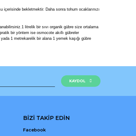
u içerisinde bekletmektir. Daha sonra tohum ocaklarınızı
bilirsiniz.1 litrelik bir sıvı organik gübre size ortalama
 pratik bir yöntem ise osmocote akıllı gübreler
tır yada 1 metrekarelik bir alana 1 yemek kaşığı gübre
rak tarafımıza iletebilirsiniz.
KAYDOL
BİZİ TAKİP EDİN
Facebook