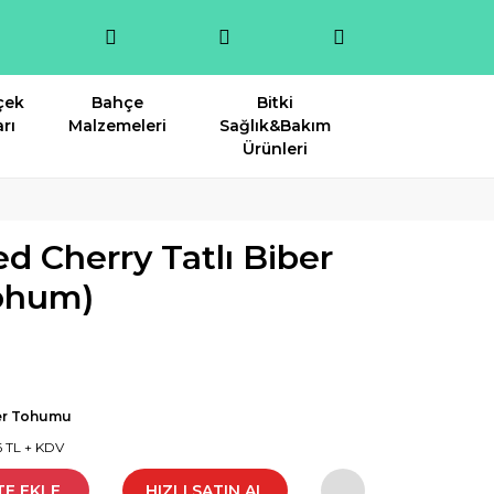
çek
Bahçe
Bitki
rı
Malzemeleri
Sağlık&Bakım
Ürünleri
d Cherry Tatlı Biber
ohum)
er Tohumu
6 TL + KDV
TE EKLE
HIZLI SATIN AL