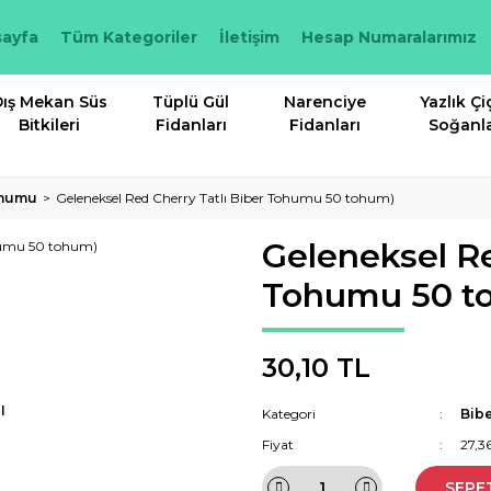
ayfa
Tüm Kategoriler
İletişim
Hesap Numaralarımız
ış Mekan Süs
Tüplü Gül
Narenciye
Yazlık Çi
Bitkileri
Fidanları
Fidanları
Soğanla
ohumu
Geleneksel Red Cherry Tatlı Biber Tohumu 50 tohum)
Geleneksel Re
Tohumu 50 t
30,10 TL
I
Kategori
Bib
Fiyat
27,3
SEPE