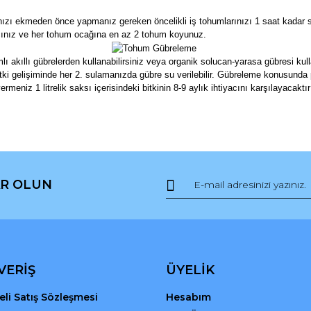
ızı ekmeden önce yapmanız gereken öncelikli iş tohumlarınızı 1 saat kadar s
 açınız ve her tohum ocağına en az 2 tohum koyunuz.
kıllı gübrelerden kullanabilirsiniz veya organik solucan-yarasa gübresi kullana
 Bitki gelişiminde her 2. sulamanızda gübre su verilebilir. Gübreleme konusunda
rmeniz 1 litrelik saksı içerisindeki bitkinin 8-9 aylık ihtiyacını karşılayacak
da ve diğer konularda yetersiz gördüğünüz noktaları öneri formunu kullana
Bu ürüne ilk yorumu siz yapın!
R OLUN
r.
Yorum Yaz
VERİŞ
ÜYELİK
li Satış Sözleşmesi
Hesabım