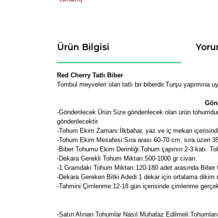
Ürün Bilgisi
Yoru
Red Cherry Tatlı Biber
Tombul meyveleri olan tatlı bir biberdir.Turşu yapımına u
Gönd
-Gönderilecek Ürün:Size gönderilecek olan ürün tohumdur.
gönderilecektir.
-Tohum Ekim Zamanı:İlkbahar, yaz ve iç mekan içerisin
-Tohum Ekim Mesafesi:Sıra arası 60-70 cm, sıra üzeri 35-
-Biber Tohumu Ekim Derinliği:Tohum çapının 2-3 katı. To
-Dekara Gerekli Tohum Miktarı:500-1000 gr civarı.
-1 Gramdaki Tohum Miktarı:120-180 adet arasında Biber
-Dekara Gereken Bitki Adedi:1 dekar için ortalama dikim m
-Tahmini Çimlenme:12-18 gün içerisinde çimlenme gerçek
-Satın Alınan Tohumlar Nasıl Muhafaz Edilmeli:Tohumları