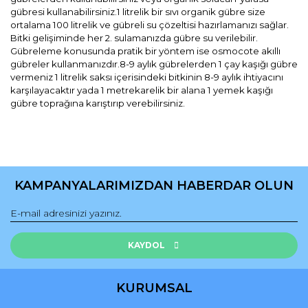
gübresi kullanabilirsiniz.1 litrelik bir sıvı organik gübre size
ortalama 100 litrelik ve gübreli su çözeltisi hazırlamanızı sağlar.
Bitki gelişiminde her 2. sulamanızda gübre su verilebilir.
Gübreleme konusunda pratik bir yöntem ise osmocote akıllı
gübreler kullanmanızdır.8-9 aylık gübrelerden 1 çay kaşığı gübre
vermeniz 1 litrelik saksı içerisindeki bitkinin 8-9 aylık ihtiyacını
karşılayacaktır yada 1 metrekarelik bir alana 1 yemek kaşığı
gübre toprağına karıştırıp verebilirsiniz.
Bu ürünün fiyat bilgisi, resim, ürün açıklamalarında ve diğer
konularda yetersiz gördüğünüz noktaları öneri formunu
Bu ürüne ilk yorumu siz yapın!
kullanarak tarafımıza iletebilirsiniz.
KAMPANYALARIMIZDAN HABERDAR OLUN
Görüş ve önerileriniz için teşekkür ederiz.
Yorum Yaz
Ürün resmi kalitesiz, bozuk veya görüntülenemiyor.
Ürün açıklamasında eksik bilgiler bulunuyor.
KAYDOL
Ürün bilgilerinde hatalar bulunuyor.
Ürün fiyatı diğer sitelerden daha pahalı.
KURUMSAL
Bu ürüne benzer farklı alternatifler olmalı.