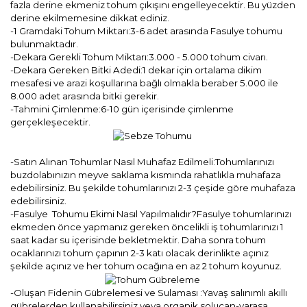
fazla derine ekmeniz tohum çıkışını engelleyecektir. Bu yüzden
derine ekilmemesine dikkat ediniz.
-1 Gramdaki Tohum Miktarı:3-6 adet arasında Fasulye tohumu
bulunmaktadır.
-Dekara Gerekli Tohum Miktarı:3.000 - 5.000 tohum civarı.
-Dekara Gereken Bitki Adedi:1 dekar için ortalama dikim
mesafesi ve arazi koşullarına bağlı olmakla beraber 5.000 ile
8.000 adet arasında bitki gerekir.
-Tahmini Çimlenme:6-10 gün içerisinde çimlenme
gerçekleşecektir.
-Satın Alınan Tohumlar Nasıl Muhafaz Edilmeli:Tohumlarınızı
buzdolabınızın meyve saklama kısmında rahatlıkla muhafaza
edebilirsiniz. Bu şekilde tohumlarınızı 2-3 çeşide göre muhafaza
edebilirsiniz.
-Fasulye Tohumu Ekimi Nasıl Yapılmalıdır?Fasulye tohumlarınızı
ekmeden önce yapmanız gereken öncelikli iş tohumlarınızı 1
saat kadar su içerisinde bekletmektir. Daha sonra tohum
ocaklarınızı tohum çapının 2-3 katı olacak derinlikte açınız
şekilde açınız ve her tohum ocağına en az 2 tohum koyunuz.
-Oluşan Fidenin Gübrelemesi ve Sulaması :Yavaş salınımlı akıllı
gübrelerden kullanabilirsiniz veya organik solucan-yarasa