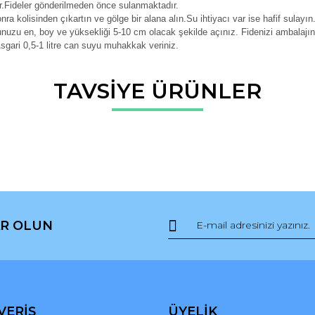
r.Fideler gönderilmeden önce sulanmaktadır.
nra kolisinden çıkartın ve gölge bir alana alın.Su ihtiyacı var ise hafif sulayın
nuzu en, boy ve yüksekliği 5-10 cm olacak şekilde açınız. Fidenizi ambalajın
Asgari 0,5-1 litre can suyu muhakkak veriniz.
da ve diğer konularda yetersiz gördüğünüz noktaları öneri formunu kullana
TAVSİYE ÜRÜNLER
Bu ürüne ilk yorumu siz yapın!
r.
Yorum Yaz
R OLUN
Gönder
VERİŞ
ÜYELİK