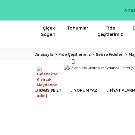
Anas
Çiçek
Tohumlar
Fide
D
Soğanı
Çeşitlerimiz
Anasayfa
Fide Çeşitlerimiz
Sebze Fideleri
Ma
TAVSİYE ET
YORUM YAZ
FİYAT ALARM