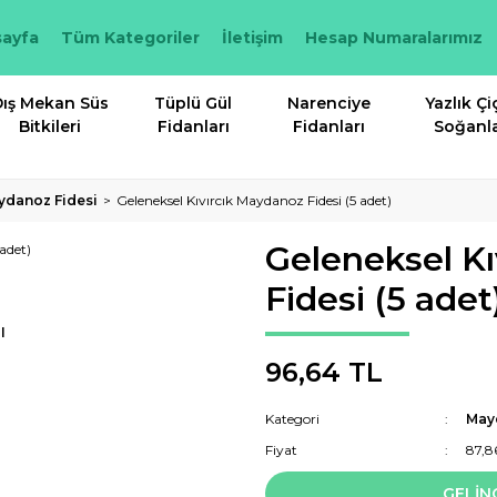
ayfa
Tüm Kategoriler
İletişim
Hesap Numaralarımız
ış Mekan Süs
Tüplü Gül
Narenciye
Yazlık Çi
Bitkileri
Fidanları
Fidanları
Soğanla
ydanoz Fidesi
Geleneksel Kıvırcık Maydanoz Fidesi (5 adet)
Geleneksel K
Fidesi (5 adet
I
96,64 TL
Kategori
May
Fiyat
87,8
GELİN