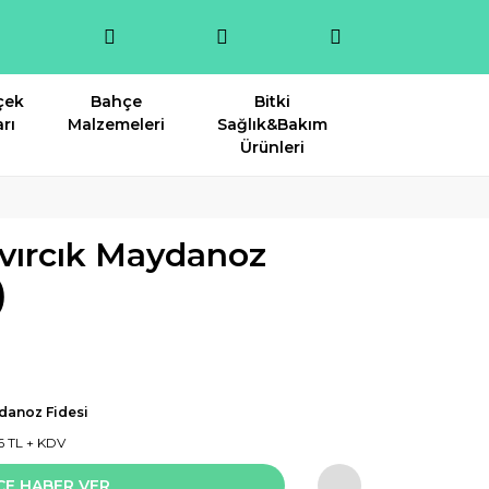
çek
Bahçe
Bitki
rı
Malzemeleri
Sağlık&Bakım
Ürünleri
ıvırcık Maydanoz
)
danoz Fidesi
6 TL + KDV
CE HABER VER