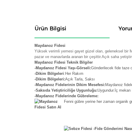
Ürün Bilgisi
Yoru
Maydanoz Fidesi
Yüksek verimli yemesi gayet güzel olan, geleneksel bir 
p
azar ve manavlarda aranan bir çeşittir.Açık saha yetiştir
Maydanoz Fidesi Teknik Bilgiler
-Maydanoz Fidesi Yaşı-Görseli:
Gönderilecek fide taze o
-Dikim Bölgeleri
:Her Rakım
-Dikim Bölgeleri:
Açık Tarla, Saksı
-Maydanoz Fidelerinin Dikim Mesefesi:
Maydanoz fideler
-Saksıda Yetiştiriciliğe Uygunluğu:
Uygundur.İç mekan iç
-Maydanoz Fidelerinde Gübreleme:
Fenni gübre yerine her zaman organik güb
-Fide Gönderimi Nası