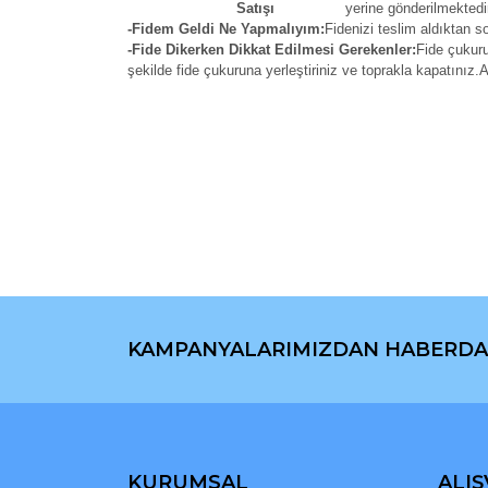
yerine gönderilmektedi
-Fidem Geldi Ne Yapmalıyım:
Fidenizi teslim aldıktan so
-Fide Dikerken Dikkat Edilmesi Gerekenler:
Fide çukuru
şekilde fide çukuruna yerleştiriniz ve toprakla kapatınız.
Bu ürünün fiyat bilgisi, resim, ürün açıklamaların
Görüş ve önerileriniz için teşekkür ederiz.
Ürün resmi kalitesiz, bozuk veya görüntülenemiyo
Ürün açıklamasında eksik bilgiler bulunuyor.
Ürün bilgilerinde hatalar bulunuyor.
Ürün fiyatı diğer sitelerden daha pahalı.
Bu ürüne benzer farklı alternatifler olmalı.
KAMPANYALARIMIZDAN HABERDA
KURUMSAL
ALIŞ