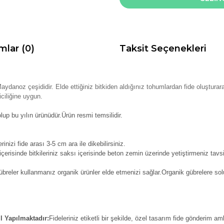
mlar (0)
Taksit Seçenekleri
Maydanoz çeşididir. E
lde ettiğiniz bitkiden aldığınız tohumlardan fide oluşturar
iciliğine uygun.
lup bu yılın ürünüdür.Ürün resmi temsilidir.
inizi fide arası 3-5 cm ara ile dikebilirsiniz.
erisinde bitkileriniz saksı içerisinde beton zemin üzerinde yetiştirmeniz tavsi
reler kullanmanız organik ürünler elde etmenizi sağlar.Organik gübrelere solu
l Yapılmaktadır:
Fideleriniz etiketli bir şekilde, özel tasarım fide gönderim am