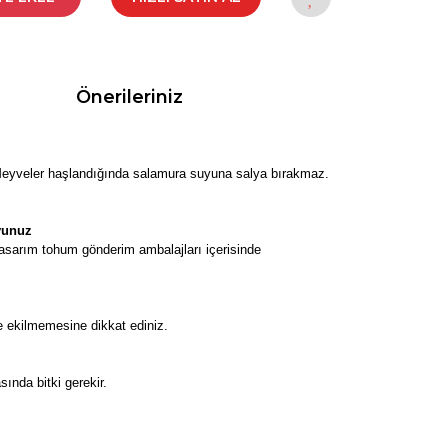
Önerileriniz
 Meyveler haşlandığında salamura suyuna salya bırakmaz.
yunuz
tasarım tohum gönderim ambalajları içerisinde
 ekilmemesine dikkat ediniz.
ında bitki gerekir.