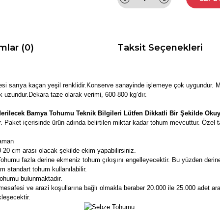
mlar (0)
Taksit Seçenekleri
şesi sarıya kaçan yeşil renklidir.Konserve sanayinde işlemeye çok uygundur.
uzundur.Dekara taze olarak verimi, 600-800 kg’dır.
erilecek Bamya Tohumu Teknik Bilgileri Lütfen Dikkatli Bir Şekilde Oku
 Paket içerisinde ürün adında belirtilen miktar kadar tohum mevcuttur. Özel 
zaman
20 cm arası olacak şekilde ekim yapabilirsiniz.
ohumu fazla derine ekmeniz tohum çıkışını engelleyecektir. Bu yüzden derine
standart tohum kullanılabilir.
tohumu bulunmaktadır.
esafesi ve arazi koşullarına bağlı olmakla beraber 20.000 ile 25.000 adet aras
leşecektir.