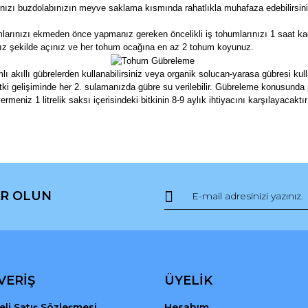
nızı buzdolabınızın meyve saklama kısmında rahatlıkla muhafaza edebilirsini
ınızı ekmeden önce yapmanız gereken öncelikli iş tohumlarınızı 1 saat kada
ınız şekilde açınız ve her tohum ocağına en az 2 tohum koyunuz.
kıllı gübrelerden kullanabilirsiniz veya organik solucan-yarasa gübresi kullana
 Bitki gelişiminde her 2. sulamanızda gübre su verilebilir. Gübreleme konusunda
rmeniz 1 litrelik saksı içerisindeki bitkinin 8-9 aylık ihtiyacını karşılayacak
da ve diğer konularda yetersiz gördüğünüz noktaları öneri formunu kullana
Bu ürüne ilk yorumu siz yapın!
R OLUN
r.
Yorum Yaz
VERİŞ
ÜYELİK
li Satış Sözleşmesi
Hesabım