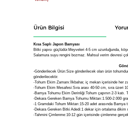
Ürün Bilgisi
Yoru
Kısa Saplı Japon Bamyası
Bitki yapısı güçlüdür.Meyveleri 4-5 cm uzunluğunda, kö
Salamura suyu rengini bozmaz. Mahsul verim devresi çok 
Gönd
-Gönderilecek Ürün:Size gönderilecek olan ürün tohumdur.
gönderilecektir.
-Tohum Ekim Zamanı:İlkbahar, iç mekan içerisinde her 
-Tohum Ekim Mesafesi:Sıra arası 40-50 cm, sıra üzeri 10-
-Bamya Tohumu Ekim Derinliği:Tohum çapının 2-3 katı. T
-Dekara Gereken Bamya Tohumu Miktarı:1.500-2.000 gram 
-1 Gramdaki Tohum Miktarı:15-20 adet arasında Bamya 
-Dekara Gereken Bitki Adedi:1 dekar için ortalama dikim m
-Tahmini Çimlenme:10-12 gün içerisinde çimlenme gerçek