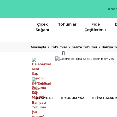
Anas
Çiçek
Tohumlar
Fide
D
Soğanı
Çeşitlerimiz
Anasayfa
Tohumlar
Sebze Tohumu
Bamya 
TAVSİYE ET
YORUM YAZ
FİYAT ALARM