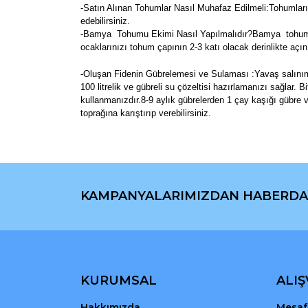
-Satın Alınan Tohumlar Nasıl Muhafaz Edilmeli:Tohumları
edebilirsiniz.
-Bamya Tohumu Ekimi Nasıl Yapılmalıdır?Bamya tohumlar
ocaklarınızı tohum çapının 2-3 katı olacak derinlikte aç
-Oluşan Fidenin Gübrelemesi ve Sulaması :Yavaş salınımlı a
100 litrelik ve gübreli su çözeltisi hazırlamanızı sağlar.
kullanmanızdır.8-9 aylık gübrelerden 1 çay kaşığı gübre ve
toprağına karıştırıp verebilirsiniz.
Bu ürünün fiyat bilgisi, resim, ürün açıklamaların
Görüş ve önerileriniz için teşekkür ederiz.
KAMPANYALARIMIZDAN HABERDA
Ürün resmi kalitesiz, bozuk veya görüntülenemiyo
Ürün açıklamasında eksik bilgiler bulunuyor.
Ürün bilgilerinde hatalar bulunuyor.
Ürün fiyatı diğer sitelerden daha pahalı.
Bu ürüne benzer farklı alternatifler olmalı.
KURUMSAL
ALIŞ
Hakkımızda
Mesafe