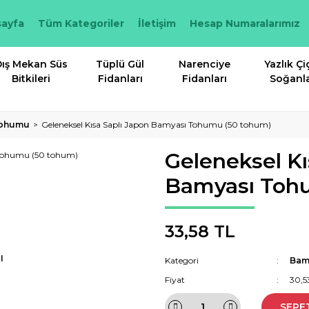
ayfa
Tüm Kategoriler
İletişim
Hesap Numaralarımız
ış Mekan Süs
Tüplü Gül
Narenciye
Yazlık Çi
Bitkileri
Fidanları
Fidanları
Soğanla
Tohumu
Geleneksel Kısa Saplı Japon Bamyası Tohumu (50 tohum)
Geleneksel Kı
Bamyası Toh
33,58 TL
I
Kategori
Bam
Fiyat
30,5
SEPE