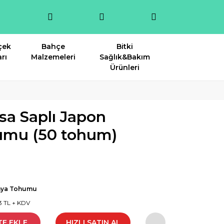
çek
Bahçe
Bitki
rı
Malzemeleri
Sağlık&Bakım
Ürünleri
sa Saplı Japon
umu (50 tohum)
ya Tohumu
3 TL + KDV
TE EKLE
HIZLI SATIN AL