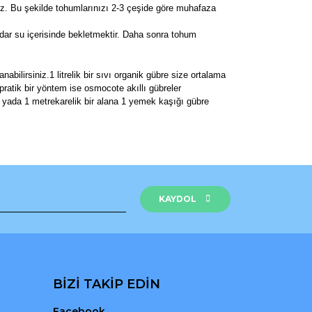
z. Bu şekilde tohumlarınızı 2-3 çeşide göre muhafaza
r su içerisinde bekletmektir. Daha sonra tohum
bilirsiniz.1 litrelik bir sıvı organik gübre size ortalama
 pratik bir yöntem ise osmocote akıllı gübreler
tır yada 1 metrekarelik bir alana 1 yemek kaşığı gübre
rak tarafımıza iletebilirsiniz.
KAYDOL
BİZİ TAKİP EDİN
Facebook