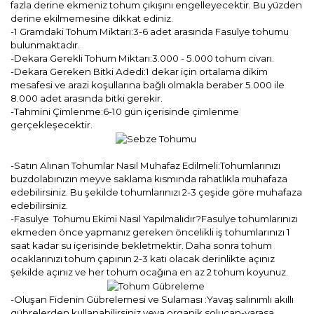
fazla derine ekmeniz tohum çıkışını engelleyecektir. Bu yüzden
derine ekilmemesine dikkat ediniz.
-1 Gramdaki Tohum Miktarı:3-6 adet arasında Fasulye tohumu
bulunmaktadır.
-Dekara Gerekli Tohum Miktarı:3.000 - 5.000 tohum civarı.
-Dekara Gereken Bitki Adedi:1 dekar için ortalama dikim
mesafesi ve arazi koşullarına bağlı olmakla beraber 5.000 ile
8.000 adet arasında bitki gerekir.
-Tahmini Çimlenme:6-10 gün içerisinde çimlenme
gerçekleşecektir.
-Satın Alınan Tohumlar Nasıl Muhafaz Edilmeli:Tohumlarınızı
buzdolabınızın meyve saklama kısmında rahatlıkla muhafaza
edebilirsiniz. Bu şekilde tohumlarınızı 2-3 çeşide göre muhafaza
edebilirsiniz.
-Fasulye Tohumu Ekimi Nasıl Yapılmalıdır?Fasulye tohumlarınızı
ekmeden önce yapmanız gereken öncelikli iş tohumlarınızı 1
saat kadar su içerisinde bekletmektir. Daha sonra tohum
ocaklarınızı tohum çapının 2-3 katı olacak derinlikte açınız
şekilde açınız ve her tohum ocağına en az 2 tohum koyunuz.
-Oluşan Fidenin Gübrelemesi ve Sulaması :Yavaş salınımlı akıllı
gübrelerden kullanabilirsiniz veya organik solucan-yarasa