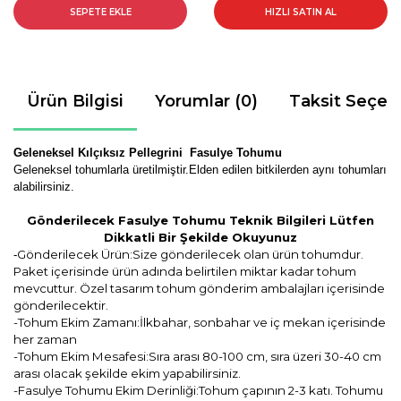
SEPETE EKLE
HIZLI SATIN AL
Ürün Bilgisi
Yorumlar (0)
Taksit Seçen
Geleneksel Kılçıksız Pellegrini Fasulye Tohumu
Geleneksel tohumlarla üretilmiştir.Elden edilen bitkilerden aynı tohumları
alabilirsiniz.
Gönderilecek Fasulye Tohumu Teknik Bilgileri Lütfen
Dikkatli Bir Şekilde Okuyunuz
Gönderilecek Ürün:Size gönderilecek olan ürün tohumdur.
-
Paket içerisinde ürün adında belirtilen miktar kadar tohum
mevcuttur. Özel tasarım tohum gönderim ambalajları içerisinde
gönderilecektir.
-Tohum Ekim Zamanı:İlkbahar, sonbahar ve iç mekan içerisinde
her zaman
-Tohum Ekim Mesafesi:Sıra arası 80-100 cm, sıra üzeri 30-40 cm
arası olacak şekilde ekim yapabilirsiniz.
-Fasulye Tohumu Ekim Derinliği:Tohum çapının 2-3 katı. Tohumu