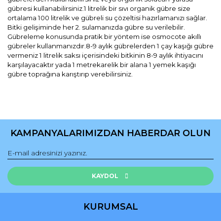
gübresi kullanabilirsiniz.1 litrelik bir sıvı organik gübre size
ortalama 100 litrelik ve gübreli su çözeltisi hazırlamanızı sağlar.
Bitki gelişiminde her 2. sulamanızda gübre su verilebilir.
Gübreleme konusunda pratik bir yöntem ise osmocote akıllı
gübreler kullanmanızdır.8-9 aylık gübrelerden 1 çay kaşığı gübre
vermeniz 1 litrelik saksı içerisindeki bitkinin 8-9 aylık ihtiyacını
karşılayacaktır yada 1 metrekarelik bir alana 1 yemek kaşığı
gübre toprağına karıştırıp verebilirsiniz.
Bu ürünün fiyat bilgisi, resim, ürün açıklamalarında ve diğer
konularda yetersiz gördüğünüz noktaları öneri formunu
Bu ürüne ilk yorumu siz yapın!
kullanarak tarafımıza iletebilirsiniz.
KAMPANYALARIMIZDAN HABERDAR OLUN
Görüş ve önerileriniz için teşekkür ederiz.
Yorum Yaz
Ürün resmi kalitesiz, bozuk veya görüntülenemiyor.
Ürün açıklamasında eksik bilgiler bulunuyor.
KAYDOL
Ürün bilgilerinde hatalar bulunuyor.
Ürün fiyatı diğer sitelerden daha pahalı.
KURUMSAL
Bu ürüne benzer farklı alternatifler olmalı.