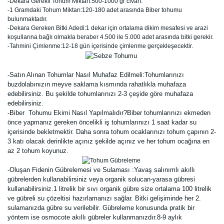
-Dekara Gerekli Tohum Miktarı:500-1000 gr civarı.
-1 Gramdaki Tohum Miktarı:120-180 adet arasında Biber tohumu
bulunmaktadır.
-Dekara Gereken Bitki Adedi:1 dekar için ortalama dikim mesafesi ve arazi
koşullarına bağlı olmakla beraber 4.500 ile 5.000 adet arasında bitki gerekir.
-Tahmini Çimlenme:12-18 gün içerisinde çimlenme gerçekleşecektir.
-Satın Alınan Tohumlar Nasıl Muhafaz Edilmeli:Tohumlarınızı
buzdolabınızın meyve saklama kısmında rahatlıkla muhafaza
edebilirsiniz. Bu şekilde tohumlarınızı 2-3 çeşide göre muhafaza
edebilirsiniz.
-Biber Tohumu Ekimi Nasıl Yapılmalıdır?Biber tohumlarınızı ekmeden
önce yapmanız gereken öncelikli iş tohumlarınızı 1 saat kadar su
içerisinde bekletmektir. Daha sonra tohum ocaklarınızı tohum çapının 2-
3 katı olacak derinlikte açınız şekilde açınız ve her tohum ocağına en
az 2 tohum koyunuz.
-Oluşan Fidenin Gübrelemesi ve Sulaması :Yavaş salınımlı akıllı
gübrelerden kullanabilirsiniz veya organik solucan-yarasa gübresi
kullanabilirsiniz.1 litrelik bir sıvı organik gübre size ortalama 100 litrelik
ve gübreli su çözeltisi hazırlamanızı sağlar. Bitki gelişiminde her 2.
sulamanızda gübre su verilebilir. Gübreleme konusunda pratik bir
yöntem ise osmocote akıllı gübreler kullanmanızdır.8-9 aylık