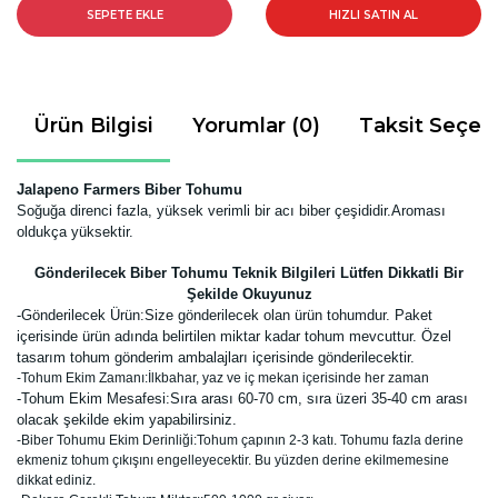
SEPETE EKLE
HIZLI SATIN AL
Ürün Bilgisi
Yorumlar (0)
Taksit Seçen
Jalapeno Farmers Biber Tohumu
Soğuğa direnci fazla, yüksek verimli bir acı
biber çeşididir.Aroması
oldukça yüksektir.
Gönderilecek Biber Tohumu Teknik Bilgileri Lütfen Dikkatli Bir
Şekilde Okuyunuz
-
Gönderilecek Ürün:Size gönderilecek olan ürün tohumdur. Paket
içerisinde ürün adında belirtilen miktar kadar tohum mevcuttur. Özel
tasarım tohum gönderim ambalajları içerisinde gönderilecektir.
-Tohum Ekim Zamanı:İlkbahar, yaz ve iç mekan içerisinde her zaman
-Tohum Ekim Mesafesi:Sıra arası 60-70 cm, sıra üzeri 35-40 cm arası
olacak şekilde ekim yapabilirsiniz.
-Biber Tohumu Ekim Derinliği:Tohum çapının 2-3 katı. Tohumu fazla derine
ekmeniz tohum çıkışını engelleyecektir. Bu yüzden derine ekilmemesine
dikkat ediniz.