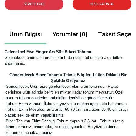
SEPETE EKLE
HIZLI SATIN AL
Ürün Bilgisi
Yorumlar (0)
Taksit Seçen
Geleneksel Five Finger Acı Süs Biberi Tohumu
Geleneksel tohumlarla üretilmiştir.Elde edilen tohumlarla aynı bitkiyi
alabilirsiniz.
Gönderilecek Biber Tohumu Teknik Bilgileri Lütfen Dikkatli Bir
Şekilde Okuyunuz
-
Gönderilecek Ürün:Size gönderilecek olan ürün tohumdur. Paket
içerisinde ürün adında belirtilen miktar kadar tohum mevcuttur. Özel
tasarım tohum gönderim ambalajları içerisinde gönderilecektir.
-Tohum Ekim Zamanı:İlkbahar, yaz ve iç mekan içerisinde her zaman
-Tohum Ekim Mesafesi:Sıra arası 60-70 cm, sıra üzeri 35-40 cm arası
olacak şekilde ekim yapabilirsiniz.
-Biber Tohumu Ekim Derinliği:Tohum çapının 2-3 katı. Tohumu fazla
derine ekmeniz tohum çıkışını engelleyecektir. Bu yüzden derine
ekilmemesine dikkat ediniz.