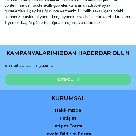
yöntem ise osmocote akıllı gübreler kullanmanızdır.8-9 aylık
gübrelerden 1 çay kaşığı gübre vermeniz 1 litrelik saksı içerisindeki
bitkinin 8-9 aylık ihtiyacını karşılayacaktır yada 1 metrekarelik bir alana
1 yemek kaşığı gübre toprağına karıştırıp verebilirsiniz.
Bu ürünün fiyat bilgisi, resim, ürün açıklamalarında ve diğer
konularda yetersiz gördüğünüz noktaları öneri formunu
Bu ürüne ilk yorumu siz yapın!
kullanarak tarafımıza iletebilirsiniz.
KAMPANYALARIMIZDAN HABERDAR OLUN
Görüş ve önerileriniz için teşekkür ederiz.
Yorum Yaz
Ürün resmi kalitesiz, bozuk veya görüntülenemiyor.
Ürün açıklamasında eksik bilgiler bulunuyor.
KAYDOL
Ürün bilgilerinde hatalar bulunuyor.
Ürün fiyatı diğer sitelerden daha pahalı.
KURUMSAL
Bu ürüne benzer farklı alternatifler olmalı.
Hakkımızda
İletişim
İletişim Formu
Havale Bildirim Formu