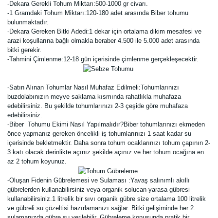
-Dekara Gerekli Tohum Miktarı:500-1000 gr civarı.
-1 Gramdaki Tohum Miktarı:120-180 adet arasında Biber tohumu
bulunmaktadır.
-Dekara Gereken Bitki Adedi:1 dekar için ortalama dikim mesafesi ve
arazi koşullarına bağlı olmakla beraber 4.500 ile 5.000 adet arasında
bitki gerekir.
-Tahmini Çimlenme:12-18 gün içerisinde çimlenme gerçekleşecektir.
-Satın Alınan Tohumlar Nasıl Muhafaz Edilmeli:Tohumlarınızı
buzdolabınızın meyve saklama kısmında rahatlıkla muhafaza
edebilirsiniz. Bu şekilde tohumlarınızı 2-3 çeşide göre muhafaza
edebilirsiniz.
-Biber Tohumu Ekimi Nasıl Yapılmalıdır?Biber tohumlarınızı ekmeden
önce yapmanız gereken öncelikli iş tohumlarınızı 1 saat kadar su
içerisinde bekletmektir. Daha sonra tohum ocaklarınızı tohum çapının 2-
3 katı olacak derinlikte açınız şekilde açınız ve her tohum ocağına en
az 2 tohum koyunuz.
-Oluşan Fidenin Gübrelemesi ve Sulaması :Yavaş salınımlı akıllı
gübrelerden kullanabilirsiniz veya organik solucan-yarasa gübresi
kullanabilirsiniz.1 litrelik bir sıvı organik gübre size ortalama 100 litrelik
ve gübreli su çözeltisi hazırlamanızı sağlar. Bitki gelişiminde her 2.
sulamanızda gübre su verilebilir. Gübreleme konusunda pratik bir