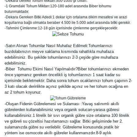
-Dekara Gerekli Tohum Miktarı:500-1000 gr civarı.
-1 Gramdaki Tohum Miktarı:120-180 adet arasında Biber tohumu
bulunmaktadır.
-Dekara Gereken Bitki Adedi:1 dekar için ortalama dikim mesafesi ve arazi
koşullarına bağlı olmakla beraber 4.500 ile 5.000 adet arasında bitki gerekir.
-Tahmini Çimlenme:12-18 gün içerisinde çimlenme gerçekleşecektir.
-Satın Alınan Tohumlar Nasıl Muhafaz Edilmeli:Tohumlarınızı
buzdolabınızın meyve saklama kısmında rahatlıkla muhafaza
edebilirsiniz. Bu şekilde tohumlarınızı 2-3 çeşide göre muhafaza
edebilirsiniz.
-Biber Tohumu Ekimi Nasıl Yapılmalıdır?Biber tohumlarınızı ekmeden
önce yapmanız gereken öncelikli iş tohumlarınızı 1 saat kadar su
içerisinde bekletmektir. Daha sonra tohum ocaklarınızı tohum çapının 2-
3 katı olacak derinlikte açınız şekilde açınız ve her tohum ocağına en
az 2 tohum koyunuz.
-Oluşan Fidenin Gübrelemesi ve Sulaması :Yavaş salınımlı akıllı
gübrelerden kullanabilirsiniz veya organik solucan-yarasa gübresi
kullanabilirsiniz.1 litrelik bir sıvı organik gübre size ortalama 100 litrelik
ve gübreli su çözeltisi hazırlamanızı sağlar. Bitki gelişiminde her 2.
sulamanızda gübre su verilebilir. Gübreleme konusunda pratik bir
yöntem ise osmocote akıllı gübreler kullanmanızdır.8-9 aylık