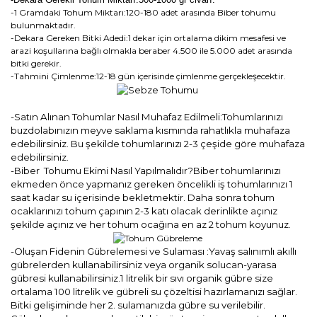
-1 Gramdaki Tohum Miktarı:120-180 adet arasında Biber tohumu
bulunmaktadır.
-Dekara Gereken Bitki Adedi:1 dekar için ortalama dikim mesafesi ve
arazi koşullarına bağlı olmakla beraber 4.500 ile 5.000 adet arasında
bitki gerekir.
-Tahmini Çimlenme:12-18 gün içerisinde çimlenme gerçekleşecektir.
-Satın Alınan Tohumlar Nasıl Muhafaz Edilmeli:Tohumlarınızı
buzdolabınızın meyve saklama kısmında rahatlıkla muhafaza
edebilirsiniz. Bu şekilde tohumlarınızı 2-3 çeşide göre muhafaza
edebilirsiniz.
-Biber Tohumu Ekimi Nasıl Yapılmalıdır?Biber tohumlarınızı
ekmeden önce yapmanız gereken öncelikli iş tohumlarınızı 1
saat kadar su içerisinde bekletmektir. Daha sonra tohum
ocaklarınızı tohum çapının 2-3 katı olacak derinlikte açınız
şekilde açınız ve her tohum ocağına en az 2 tohum koyunuz.
-Oluşan Fidenin Gübrelemesi ve Sulaması :Yavaş salınımlı akıllı
gübrelerden kullanabilirsiniz veya organik solucan-yarasa
gübresi kullanabilirsiniz.1 litrelik bir sıvı organik gübre size
ortalama 100 litrelik ve gübreli su çözeltisi hazırlamanızı sağlar.
Bitki gelişiminde her 2. sulamanızda gübre su verilebilir.