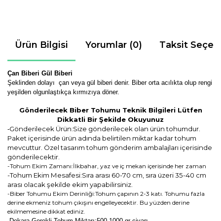
Ürün Bilgisi
Yorumlar (0)
Taksit Seçen
Çan Biberi Gül Biberi
Şeklinden dolayı çan veya gül biberi denir. Biber orta acılıkta olup rengi
yeşilden olgunlaştıkça kırmızıya döner.
Gönderilecek Biber Tohumu Teknik Bilgileri Lütfen
Dikkatli Bir Şekilde Okuyunuz
Gönderilecek Ürün:Size gönderilecek olan ürün tohumdur.
-
Paket içerisinde ürün adında belirtilen miktar kadar tohum
mevcuttur. Özel tasarım tohum gönderim ambalajları içerisinde
gönderilecektir.
-Tohum Ekim Zamanı:İlkbahar, yaz ve iç mekan içerisinde her zaman
-Tohum Ekim Mesafesi:Sıra arası 60-70 cm, sıra üzeri 35-40 cm
arası olacak şekilde ekim yapabilirsiniz.
-Biber Tohumu Ekim Derinliği:Tohum çapının 2-3 katı. Tohumu fazla
derine ekmeniz tohum çıkışını engelleyecektir. Bu yüzden derine
ekilmemesine dikkat ediniz.
-Dekara Gerekli Tohum Miktarı:500-1000 gr civarı.