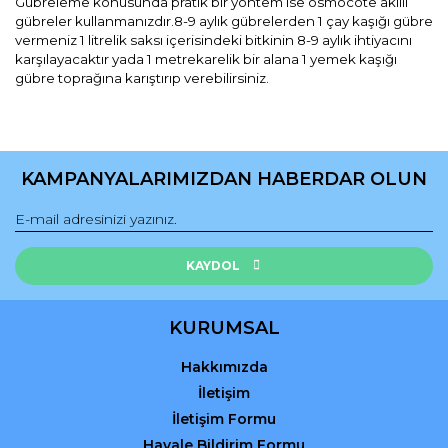
Gübreleme konusunda pratik bir yöntem ise osmocote akıllı
gübreler kullanmanızdır.8-9 aylık gübrelerden 1 çay kaşığı gübre
vermeniz 1 litrelik saksı içerisindeki bitkinin 8-9 aylık ihtiyacını
karşılayacaktır yada 1 metrekarelik bir alana 1 yemek kaşığı
gübre toprağına karıştırıp verebilirsiniz.
Bu ürünün fiyat bilgisi, resim, ürün açıklamalarında ve diğer
konularda yetersiz gördüğünüz noktaları öneri formunu
Bu ürüne ilk yorumu siz yapın!
kullanarak tarafımıza iletebilirsiniz.
KAMPANYALARIMIZDAN HABERDAR OLUN
Görüş ve önerileriniz için teşekkür ederiz.
Yorum Yaz
Ürün resmi kalitesiz, bozuk veya görüntülenemiyor.
Ürün açıklamasında eksik bilgiler bulunuyor.
KAYDOL
Ürün bilgilerinde hatalar bulunuyor.
Ürün fiyatı diğer sitelerden daha pahalı.
KURUMSAL
Bu ürüne benzer farklı alternatifler olmalı.
Hakkımızda
İletişim
İletişim Formu
Havale Bildirim Formu