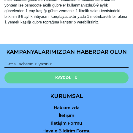
yöntem ise osmocote akıllı gübreler kullanmanızdır.8-9 aylık
gübrelerden 1 çay kaşığı gübre vermeniz 1 litrelik saksı içerisindeki
bitkinin 8-9 aylık ihtiyacını karşılayacaktır yada 1 metrekarelik bir alana
1 yemek kaşığı gübre toprağına karıştırıp verebilirsiniz.
Bu ürünün fiyat bilgisi, resim, ürün açıklamalarında ve diğer
konularda yetersiz gördüğünüz noktaları öneri formunu
Bu ürüne ilk yorumu siz yapın!
kullanarak tarafımıza iletebilirsiniz.
KAMPANYALARIMIZDAN HABERDAR OLUN
Görüş ve önerileriniz için teşekkür ederiz.
Yorum Yaz
Ürün resmi kalitesiz, bozuk veya görüntülenemiyor.
Ürün açıklamasında eksik bilgiler bulunuyor.
KAYDOL
Ürün bilgilerinde hatalar bulunuyor.
Ürün fiyatı diğer sitelerden daha pahalı.
KURUMSAL
Bu ürüne benzer farklı alternatifler olmalı.
Hakkımızda
İletişim
İletişim Formu
Havale Bildirim Formu