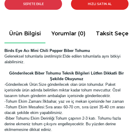
SEPETE EKLE
HIZLI SATIN AL
Ürün Bilgisi
Yorumlar (0)
Taksit Seçen
Birds Eye Acı Mini Chili Pepper Biber Tohumu
Geleneksel tohumlarla üretilmiştir.Elde edilen tohumlarla aynı bitkiyi
alabilirsiniz.
Gönderilecek Biber Tohumu Teknik Bilgileri Lütfen Dikkatli Bir
Şekilde Okuyunuz
-
Gönderilecek Ürün:Size gönderilecek olan ürün tohumdur. Paket
içerisinde ürün adında belirtilen miktar kadar tohum mevcuttur. Özel
tasarım tohum gönderim ambalajları içerisinde gönderilecektir.
-Tohum Ekim Zamanı:İlkbahar, yaz ve iç mekan içerisinde her zaman
-Tohum Ekim Mesafesi:Sıra arası 60-70 cm, sıra üzeri 35-40 cm arası
olacak şekilde ekim yapabilirsiniz.
-Biber Tohumu Ekim Derinliği:Tohum çapının 2-3 katı. Tohumu fazla
derine ekmeniz tohum çıkışını engelleyecektir. Bu yüzden derine
ekilmemesine dikkat ediniz.