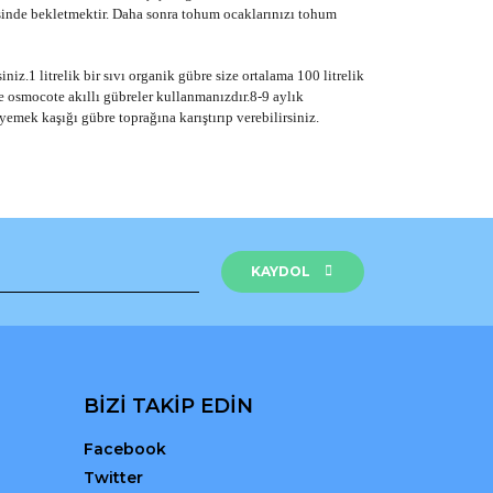
sinde bekletmektir. Daha sonra tohum ocaklarınızı tohum
iz.1 litrelik bir sıvı organik gübre size ortalama 100 litrelik
se osmocote akıllı gübreler kullanmanızdır.8-9 aylık
 yemek kaşığı gübre toprağına karıştırıp verebilirsiniz.
rak tarafımıza iletebilirsiniz.
KAYDOL
BİZİ TAKİP EDİN
Facebook
Twitter