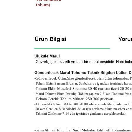
Ürün Bilgisi
Yoru
Ulukule Marul
Gevrek, çok lezzetli ve tatlı bir marul çeşididir. Hobi ba
Gönderilecek Marul Tohumu Teknik Bilgileri Lütfen D
-
Gönderilecek Ürün:Size gönderilecek olan ürün tohumdur. Pak
-Tohum Ekim Zamanı:İlkbahar, Sonbahar ve iç mekan içerisinde her 
-Tohum Ekim Mesafesi:Sıra arası 30-40 cm, sıra üzeri 20-30 c
-Marul Tohumu Ekim Derinliği:Tohum çapının 2-3 katı. Tohumu fazla de
-Dekara Gerekli Tohum Miktarı:250-300 gr civarı.
-1 Gramdaki Tohum Miktarı:800-1000 adet arasında Marul tohumu bul
-Dekara Gereken Bitki Adedi:1 dekar için ortalama dikim mesafesi ve ara
-Tahmini Çimlenme:7-14 gün içerisinde çimlenme gerçekleşecektir.
-Satın Alınan Tohumlar Nasıl Muhafaz Edilmeli:Tohumlarınızı