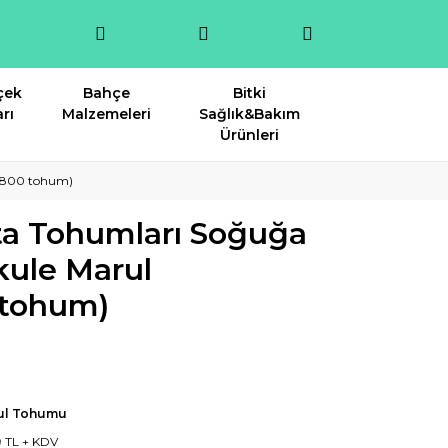
çek
Bahçe
Bitki
rı
Malzemeleri
Sağlık&Bakım
Ürünleri
u(800 tohum)
ta Tohumları Soğuğa
kule Marul
tohum)
ul Tohumu
9 TL + KDV