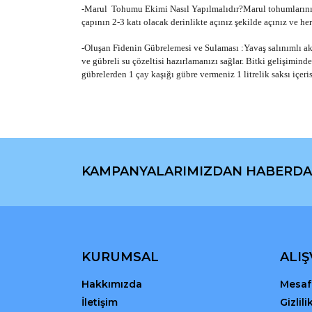
-Marul Tohumu Ekimi Nasıl Yapılmalıdır?Marul tohumlarınızı
çapının 2-3 katı olacak derinlikte açınız şekilde açınız ve 
-Oluşan Fidenin Gübrelemesi ve Sulaması :Yavaş salınımlı akıll
ve gübreli su çözeltisi hazırlamanızı sağlar. Bitki gelişimin
gübrelerden 1 çay kaşığı gübre vermeniz 1 litrelik saksı içeri
Bu ürünün fiyat bilgisi, resim, ürün açıklamaların
Görüş ve önerileriniz için teşekkür ederiz.
KAMPANYALARIMIZDAN HABERDA
Ürün resmi kalitesiz, bozuk veya görüntülenemiyo
Ürün açıklamasında eksik bilgiler bulunuyor.
Ürün bilgilerinde hatalar bulunuyor.
Ürün fiyatı diğer sitelerden daha pahalı.
Bu ürüne benzer farklı alternatifler olmalı.
KURUMSAL
ALIŞ
Hakkımızda
Mesafe
İletişim
Gizlil