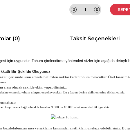
SEPE
mlar (0)
Taksit Seçenekleri
hçesi için uygundur.
Tohum çimlendirme yöntemleri sizler için aşağıda detaylı bi
ikkatli Bir Şekilde Okuyunuz
et içerisinde ürün adında belirtilen miktar kadar tohum mevcuttur. Özel tasarım t
zaman
m arası olacak şekilde ekim yapabilirsiniz.
rine ekmeniz tohum çıkışını engelleyecektir. Bu yüzden derine ekilmemesine dikkat ediniz.
unmaktadır.
zi koşullarına bağlı olmakla beraber 9.000 ile 10.000 adet arasında bitki gerekir.
 buzdolabınızın meyve saklama kısmında rahatlıkla muhafaza edebilirsiniz. Bu şek