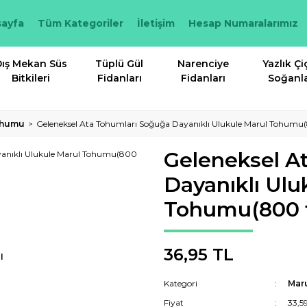
ayfa
Tüm Kategoriler
İletişim
Hesap Numaralarımız
ış Mekan Süs
Tüplü Gül
Narenciye
Yazlık Çi
Bitkileri
Fidanları
Fidanları
Soğanla
ohumu
Geleneksel Ata Tohumları Soğuğa Dayanıklı Ulukule Marul Tohum
Geleneksel A
Dayanıklı Ulu
Tohumu(800 
36,95 TL
I
Kategori
Mar
Fiyat
33,5