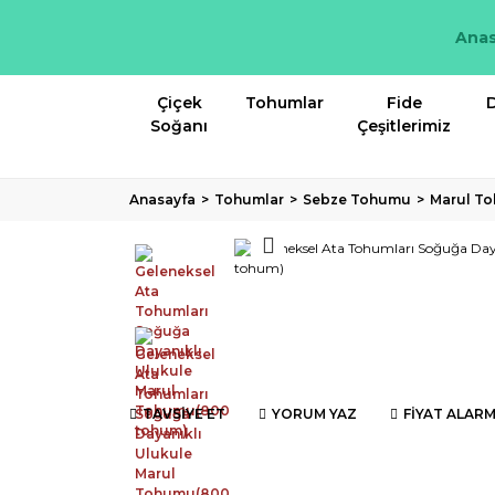
Anas
Çiçek
Tohumlar
Fide
D
Soğanı
Çeşitlerimiz
Anasayfa
Tohumlar
Sebze Tohumu
Marul T
TAVSİYE ET
YORUM YAZ
FİYAT ALARM