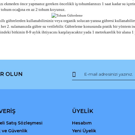
 ekmeden önce yapmanız gereken öncelikli iş tohumlarınızı 1 saat kadar su içeri
her tohum ocağına en az 2 tohum koyunuz.
ı gübrelerden kullanabilirsiniz veya organik solucan-yarasa gübresi kullanabilirsin
de her 2. sulamanızda gübre su verilebilir. Gübreleme konusunda pratik bir yöntem i
sindeki bitkinin 8-9 aylık ihtiyacını karşılayacaktır yada 1 metrekarelik bir alana 1
da ve diğer konularda yetersiz gördüğünüz noktaları öneri formunu kullana
Bu ürüne ilk yorumu siz yapın!
R OLUN
r.
Yorum Yaz
VERİŞ
ÜYELİK
li Satış Sözleşmesi
Hesabım
ik ve Güvenlik
Yeni Üyelik