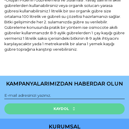
-Oluşan Fidenin Gübrelemesi ve Sulaması :Yavaş salınımlı akıllı
gübrelerden kullanabilirsiniz veya organik solucan-yarasa
gübresi kullanabilirsiniz.1 litrelik bir sıvı organik gübre size
ortalama 100 litrelik ve gübreli su çözeltisi hazırlamanızı sağlar.
Bitki gelişiminde her 2. sulamanızda gübre su verilebilir.
Gübreleme konusunda pratik bir yöntem ise osmocote akıllı
gübreler kullanmanızdır.8-9 aylık gübrelerden 1 çay kaşığı gübre
vermeniz 1 litrelik saksı içerisindeki bitkinin 8-9 aylık ihtiyacını
karşılayacaktır yada 1 metrekarelik bir alana 1 yemek kaşığı
gübre toprağına karıştırıp verebilirsiniz.
Bu ürünün fiyat bilgisi, resim, ürün açıklamalarında ve diğer
konularda yetersiz gördüğünüz noktaları öneri formunu
Bu ürüne ilk yorumu siz yapın!
kullanarak tarafımıza iletebilirsiniz.
KAMPANYALARIMIZDAN HABERDAR OLUN
Görüş ve önerileriniz için teşekkür ederiz.
Yorum Yaz
Ürün resmi kalitesiz, bozuk veya görüntülenemiyor.
Ürün açıklamasında eksik bilgiler bulunuyor.
KAYDOL
Ürün bilgilerinde hatalar bulunuyor.
Ürün fiyatı diğer sitelerden daha pahalı.
KURUMSAL