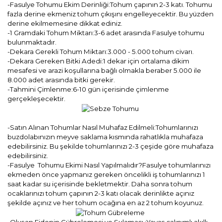
-Fasulye Tohumu Ekim Derinliği:Tohum çapının 2-3 katı. Tohumu
fazla derine ekmeniz tohum çıkışını engelleyecektir. Bu yüzden
derine ekilmemesine dikkat ediniz.
-1 Gramdaki Tohum Miktarı:3-6 adet arasında Fasulye tohumu
bulunmaktadır.
-Dekara Gerekli Tohum Miktarı:3.000 - 5.000 tohum civarı.
-Dekara Gereken Bitki Adedi:1 dekar için ortalama dikim
mesafesi ve arazi koşullarına bağlı olmakla beraber 5.000 ile
8.000 adet arasında bitki gerekir.
-Tahmini Çimlenme:6-10 gün içerisinde çimlenme
gerçekleşecektir.
-Satın Alınan Tohumlar Nasıl Muhafaz Edilmeli:Tohumlarınızı
buzdolabınızın meyve saklama kısmında rahatlıkla muhafaza
edebilirsiniz. Bu şekilde tohumlarınızı 2-3 çeşide göre muhafaza
edebilirsiniz.
-Fasulye Tohumu Ekimi Nasıl Yapılmalıdır?Fasulye tohumlarınızı
ekmeden önce yapmanız gereken öncelikli iş tohumlarınızı 1
saat kadar su içerisinde bekletmektir. Daha sonra tohum
ocaklarınızı tohum çapının 2-3 katı olacak derinlikte açınız
şekilde açınız ve her tohum ocağına en az 2 tohum koyunuz.