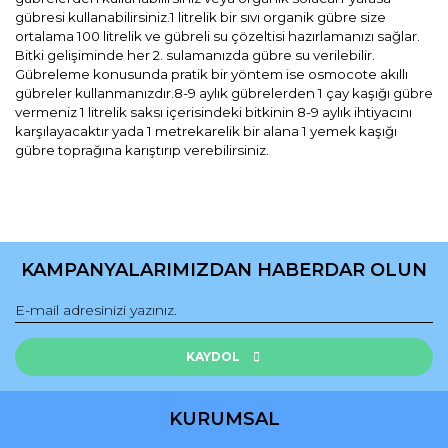
gübresi kullanabilirsiniz.1 litrelik bir sıvı organik gübre size
ortalama 100 litrelik ve gübreli su çözeltisi hazırlamanızı sağlar.
Bitki gelişiminde her 2. sulamanızda gübre su verilebilir.
Gübreleme konusunda pratik bir yöntem ise osmocote akıllı
gübreler kullanmanızdır.8-9 aylık gübrelerden 1 çay kaşığı gübre
vermeniz 1 litrelik saksı içerisindeki bitkinin 8-9 aylık ihtiyacını
karşılayacaktır yada 1 metrekarelik bir alana 1 yemek kaşığı
gübre toprağına karıştırıp verebilirsiniz.
Bu ürünün fiyat bilgisi, resim, ürün açıklamalarında ve diğer
konularda yetersiz gördüğünüz noktaları öneri formunu
Bu ürüne ilk yorumu siz yapın!
kullanarak tarafımıza iletebilirsiniz.
KAMPANYALARIMIZDAN HABERDAR OLUN
Görüş ve önerileriniz için teşekkür ederiz.
Yorum Yaz
Ürün resmi kalitesiz, bozuk veya görüntülenemiyor.
Ürün açıklamasında eksik bilgiler bulunuyor.
KAYDOL
Ürün bilgilerinde hatalar bulunuyor.
Ürün fiyatı diğer sitelerden daha pahalı.
KURUMSAL
Bu ürüne benzer farklı alternatifler olmalı.