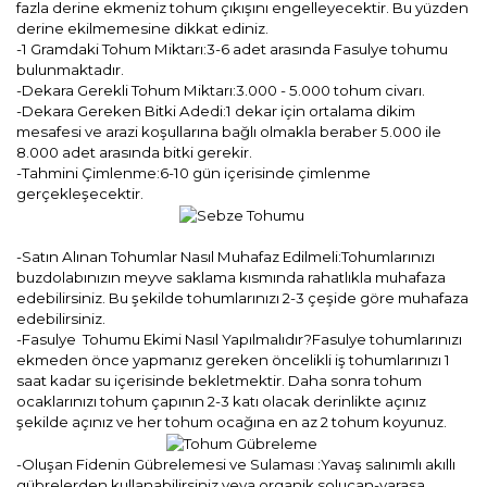
fazla derine ekmeniz tohum çıkışını engelleyecektir. Bu yüzden
derine ekilmemesine dikkat ediniz.
-1 Gramdaki Tohum Miktarı:3-6 adet arasında Fasulye tohumu
bulunmaktadır.
-Dekara Gerekli Tohum Miktarı:3.000 - 5.000 tohum civarı.
-Dekara Gereken Bitki Adedi:1 dekar için ortalama dikim
mesafesi ve arazi koşullarına bağlı olmakla beraber 5.000 ile
8.000 adet arasında bitki gerekir.
-Tahmini Çimlenme:6-10 gün içerisinde çimlenme
gerçekleşecektir.
-Satın Alınan Tohumlar Nasıl Muhafaz Edilmeli:Tohumlarınızı
buzdolabınızın meyve saklama kısmında rahatlıkla muhafaza
edebilirsiniz. Bu şekilde tohumlarınızı 2-3 çeşide göre muhafaza
edebilirsiniz.
-Fasulye Tohumu Ekimi Nasıl Yapılmalıdır?Fasulye tohumlarınızı
ekmeden önce yapmanız gereken öncelikli iş tohumlarınızı 1
saat kadar su içerisinde bekletmektir. Daha sonra tohum
ocaklarınızı tohum çapının 2-3 katı olacak derinlikte açınız
şekilde açınız ve her tohum ocağına en az 2 tohum koyunuz.
-Oluşan Fidenin Gübrelemesi ve Sulaması :Yavaş salınımlı akıllı
gübrelerden kullanabilirsiniz veya organik solucan-yarasa