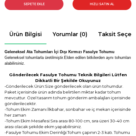
SEPETE EKLE
HIZLI SATIN AL
Ürün Bilgisi
Yorumlar (0)
Taksit Seçen
Geleneksel Ata Tohumları İçi Dışı Kırmızı Fasulye Tohumu
Geleneksel tohumlarla üretilmiştir.Elden edilen bitkilerden aynı tohumları
alabilirsiniz.
Gönderilecek Fasulye Tohumu Teknik Bilgileri Lütfen
Dikkatli Bir Şekilde Okuyunuz
Gönderilecek Ürün:Size gönderilecek olan ürün tohumdur.
-
Paket içerisinde ürün adında belirtilen miktar kadar tohum
mevcuttur. Özel tasarım tohum gönderim ambalajları içerisinde
gönderilecektir.
-Tohum Ekim Zamanı:İlkbahar, sonbahar ve iç mekan içerisinde
her zaman
-Tohum Ekim Mesafesi:Sıra arası 80-100 cm, sıra üzeri 30-40 cm
arası olacak şekilde ekim yapabilirsiniz.
-Fasulye Tohumu Ekim Derinliği:Tohum çapının 2-3 katı. Tohumu