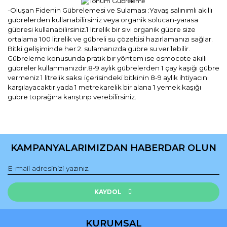
-Oluşan Fidenin Gübrelemesi ve Sulaması :Yavaş salınımlı akıllı
gübrelerden kullanabilirsiniz veya organik solucan-yarasa
gübresi kullanabilirsiniz.1 litrelik bir sıvı organik gübre size
ortalama 100 litrelik ve gübreli su çözeltisi hazırlamanızı sağlar.
Bitki gelişiminde her 2. sulamanızda gübre su verilebilir.
Gübreleme konusunda pratik bir yöntem ise osmocote akıllı
gübreler kullanmanızdır.8-9 aylık gübrelerden 1 çay kaşığı gübre
vermeniz 1 litrelik saksı içerisindeki bitkinin 8-9 aylık ihtiyacını
karşılayacaktır yada 1 metrekarelik bir alana 1 yemek kaşığı
gübre toprağına karıştırıp verebilirsiniz.
Bu ürünün fiyat bilgisi, resim, ürün açıklamalarında ve diğer
konularda yetersiz gördüğünüz noktaları öneri formunu
Bu ürüne ilk yorumu siz yapın!
kullanarak tarafımıza iletebilirsiniz.
KAMPANYALARIMIZDAN HABERDAR OLUN
Görüş ve önerileriniz için teşekkür ederiz.
Yorum Yaz
Ürün resmi kalitesiz, bozuk veya görüntülenemiyor.
Ürün açıklamasında eksik bilgiler bulunuyor.
KAYDOL
Ürün bilgilerinde hatalar bulunuyor.
Ürün fiyatı diğer sitelerden daha pahalı.
KURUMSAL