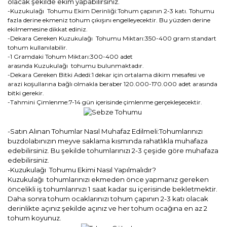
olacak şekilde ekim yapabilirsiniz.
-Kuzukulağı Tohumu Ekim Derinliği:Tohum çapının 2-3 katı. Tohumu
fazla derine ekmeniz tohum çıkışını engelleyecektir. Bu yüzden derine
ekilmemesine dikkat ediniz.
-Dekara Gereken Kuzukulağı Tohumu Miktarı:350-400 gram standart
tohum kullanılabilir.
-1 Gramdaki Tohum Miktarı:300-400 adet
arasında Kuzukulağı tohumu bulunmaktadır.
-Dekara Gereken Bitki Adedi:1 dekar için ortalama dikim mesafesi ve
arazi koşullarına bağlı olmakla beraber 120.000-170.000 adet arasında
bitki gerekir.
-Tahmini Çimlenme:7-14 gün içerisinde çimlenme gerçekleşecektir.
-Satın Alınan Tohumlar Nasıl Muhafaz Edilmeli:Tohumlarınızı
buzdolabınızın meyve saklama kısmında rahatlıkla muhafaza
edebilirsiniz. Bu şekilde tohumlarınızı 2-3 çeşide göre muhafaza
edebilirsiniz.
-Kuzukulağı Tohumu Ekimi Nasıl Yapılmalıdır?
Kuzukulağı tohumlarınızı ekmeden önce yapmanız gereken
öncelikli iş tohumlarınızı 1 saat kadar su içerisinde bekletmektir.
Daha sonra tohum ocaklarınızı tohum çapının 2-3 katı olacak
derinlikte açınız şekilde açınız ve her tohum ocağına en az 2
tohum koyunuz.