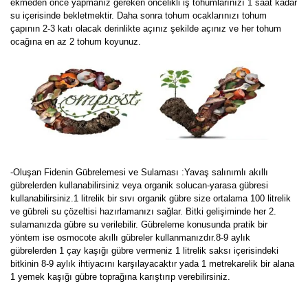
ekmeden önce yapmanız gereken öncelikli iş tohumlarınızı 1 saat kadar
su içerisinde bekletmektir. Daha sonra tohum ocaklarınızı tohum
çapının 2-3 katı olacak derinlikte açınız şekilde açınız ve her tohum
ocağına en az 2 tohum koyunuz.
-Oluşan Fidenin Gübrelemesi ve Sulaması :Yavaş salınımlı akıllı
gübrelerden kullanabilirsiniz veya organik solucan-yarasa gübresi
kullanabilirsiniz.1 litrelik bir sıvı organik gübre size ortalama 100 litrelik
ve gübreli su çözeltisi hazırlamanızı sağlar. Bitki gelişiminde her 2.
sulamanızda gübre su verilebilir. Gübreleme konusunda pratik bir
yöntem ise osmocote akıllı gübreler kullanmanızdır.8-9 aylık
gübrelerden 1 çay kaşığı gübre vermeniz 1 litrelik saksı içerisindeki
bitkinin 8-9 aylık ihtiyacını karşılayacaktır yada 1 metrekarelik bir alana
1 yemek kaşığı gübre toprağına karıştırıp verebilirsiniz.