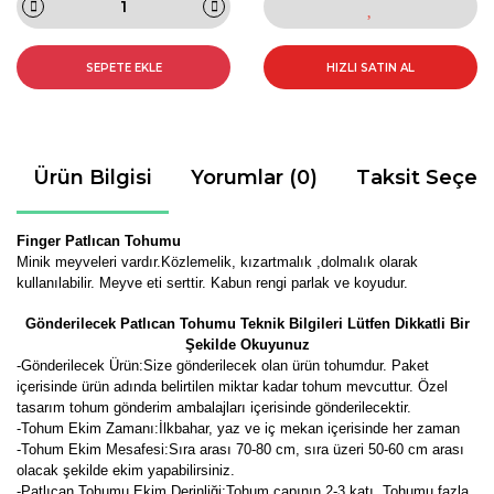
SEPETE EKLE
HIZLI SATIN AL
Ürün Bilgisi
Yorumlar (0)
Taksit Seçen
Finger Patlıcan Tohumu
Minik meyveleri vardır.Közlemelik, kızartmalık ,dolmalık olarak
kullanılabilir. Meyve eti serttir. Kabun rengi parlak ve koyudur.
Gönderilecek Patlıcan Tohumu Teknik Bilgileri Lütfen Dikkatli Bir
Şekilde Okuyunuz
-
Gönderilecek Ürün:Size gönderilecek olan ürün tohumdur. Paket
içerisinde ürün adında belirtilen miktar kadar tohum mevcuttur. Özel
tasarım tohum gönderim ambalajları içerisinde gönderilecektir.
-Tohum Ekim Zamanı:İlkbahar, yaz ve iç mekan içerisinde her zaman
-Tohum Ekim Mesafesi:Sıra arası 70-80 cm, sıra üzeri 50-60 cm arası
olacak şekilde ekim yapabilirsiniz.
-Patlıcan Tohumu Ekim Derinliği:Tohum çapının 2-3 katı. Tohumu fazla