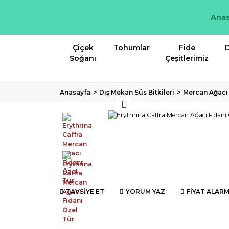
Anas
Çiçek
Tohumlar
Fide
D
Soğanı
Çeşitlerimiz
Anasayfa
Dış Mekan Süs Bitkileri
Mercan Ağacı
TAVSİYE ET
YORUM YAZ
FİYAT ALARM