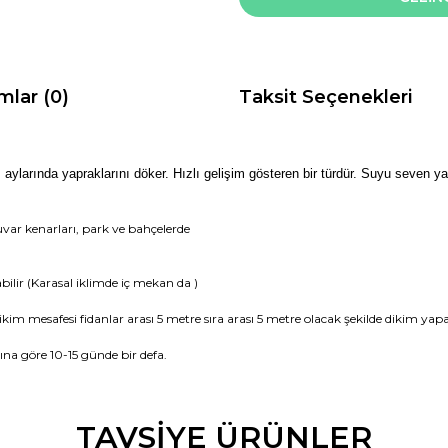
mlar (0)
Taksit Seçenekleri
ş aylarında yapraklarını döker. Hızlı gelişim gösteren bir türdür. Suyu seven yaz
uvar kenarları, park ve bahçelerde
bilir (Karasal iklimde iç mekan da )
kim mesafesi fidanlar arası 5 metre sıra arası 5 metre olacak şekilde dikim yapab
a göre 10-15 günde bir defa.
da ve diğer konularda yetersiz gördüğünüz noktaları öneri formunu kullana
TAVSİYE ÜRÜNLER