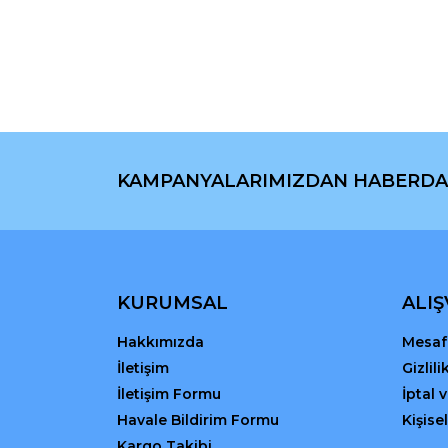
Ürün resmi kalitesiz, bozuk veya görüntülenemiyo
Ürün açıklamasında eksik bilgiler bulunuyor.
Ürün bilgilerinde hatalar bulunuyor.
Ürün fiyatı diğer sitelerden daha pahalı.
Bu ürüne benzer farklı alternatifler olmalı.
KAMPANYALARIMIZDAN HABERDA
KURUMSAL
ALIŞ
Hakkımızda
Mesafe
İletişim
Gizlil
İletişim Formu
İptal 
Havale Bildirim Formu
Kişisel
Kargo Takibi