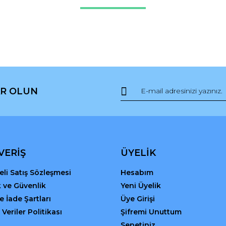
Bu ürüne ilk yorumu siz yapın!
r.
Yorum Yaz
R OLUN
Gönder
VERİŞ
ÜYELİK
li Satış Sözleşmesi
Hesabım
ik ve Güvenlik
Yeni Üyelik
ve İade Şartları
Üye Girişi
 Veriler Politikası
Şifremi Unuttum
Sepetiniz