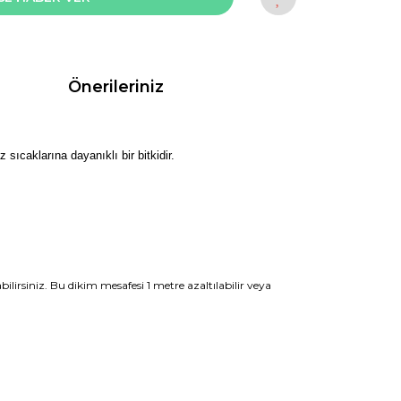
Önerileriniz
 sıcaklarına dayanıklı bir bitkidir.
ilirsiniz. Bu dikim mesafesi 1 metre azaltılabilir veya
rak tarafımıza iletebilirsiniz.