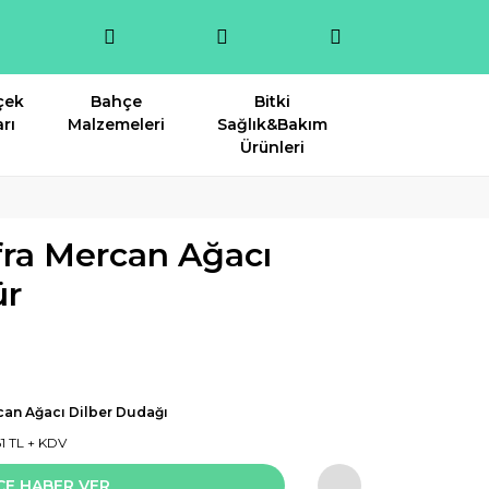
çek
Bahçe
Bitki
rı
Malzemeleri
Sağlık&Bakım
Ürünleri
fra Mercan Ağacı
ür
an Ağacı Dilber Dudağı
61 TL + KDV
CE HABER VER