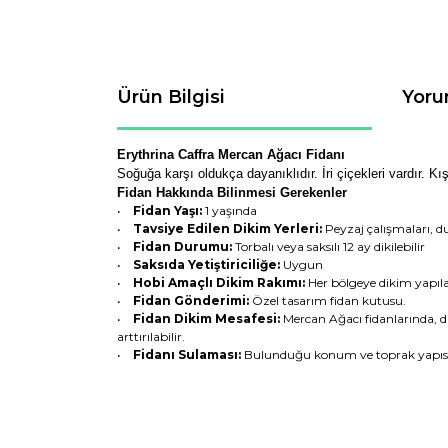
Ürün Bilgisi
Yoru
Erythrina Caffra Mercan Ağacı Fidanı
Soğuğa karşı oldukça dayanıklıdır. İri çiçekleri vardır. Kı
Fidan Hakkında Bilinmesi Gerekenler
•
Fidan Yaşı:
1 yaşında
•
Tavsiye Edilen Dikim Yerleri:
Peyzaj çalışmaları, d
•
Fidan Durumu:
Torbalı veya saksılı 12 ay dikilebilir
•
Saksıda Yetiştiriciliğe:
Uygun
•
Hobi Amaçlı Dikim Rakımı:
Her bölgeye dikim yapıla
•
Fidan Gönderimi:
Özel tasarım fidan kutusu.
•
Fidan Dikim Mesafesi:
Mercan Ağacı fidanlarında, di
arttırılabilir.
•
Fidanı Sulaması:
Bulunduğu konum ve toprak yapısın
Bu ürünün fiyat bilgisi, resim, ürün açıklamaların
Görüş ve önerileriniz için teşekkür ederiz.