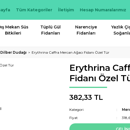
ayfa
Tüm Kategoriler
İletişim
Hesap Numaralarımız
ış Mekan Süs
Tüplü Gül
Narenciye
Yazlık Çi
Bitkileri
Fidanları
Fidanları
Soğanla
 Dilber Dudağı
Erythrina Caffra Mercan Ağacı Fidanı Özel Tür
Erythrina Caf
Fidanı Özel T
382,33 TL
I
Kategori
Merc
Fiyat
318,
GELİN