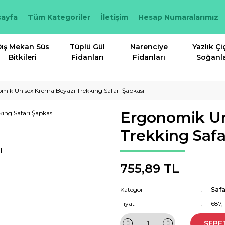
ayfa
Tüm Kategoriler
İletişim
Hesap Numaralarımız
ış Mekan Süs
Tüplü Gül
Narenciye
Yazlık Çi
Bitkileri
Fidanları
Fidanları
Soğanla
mik Unisex Krema Beyazı Trekking Safari Şapkası
Ergonomik Un
Trekking Safa
I
755,89 TL
Kategori
Safa
Fiyat
687,
SEPE