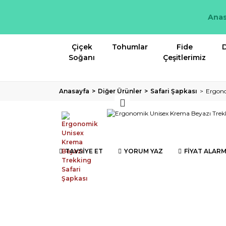
Anas
Çiçek
Tohumlar
Fide
D
Soğanı
Çeşitlerimiz
Anasayfa
Diğer Ürünler
Safari Şapkası
Ergono
TAVSİYE ET
YORUM YAZ
FİYAT ALARM