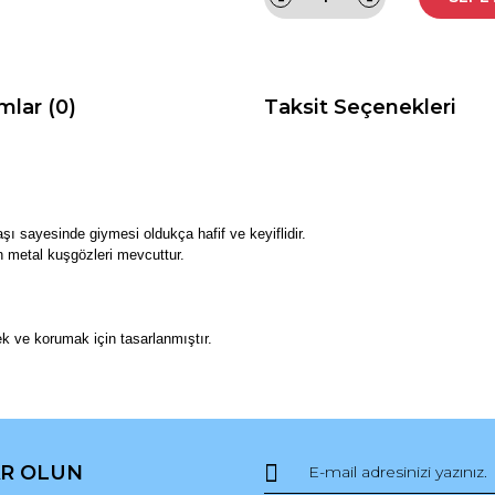
mlar (0)
Taksit Seçenekleri
şı sayesinde giymesi oldukça hafif ve keyiflidir.
n metal kuşgözleri mevcuttur.
ek ve korumak için tasarlanmıştır.
da ve diğer konularda yetersiz gördüğünüz noktaları öneri formunu kullana
Bu ürüne ilk yorumu siz yapın!
R OLUN
r.
Yorum Yaz