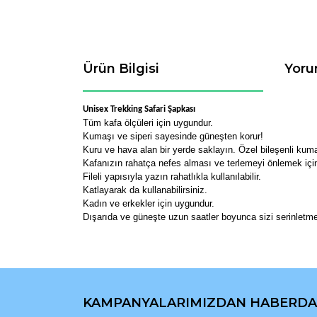
Ürün Bilgisi
Yoru
Unisex Trekking Safari Şapkası
Tüm kafa ölçüleri için uygundur.
Kumaşı ve siperi sayesinde güneşten korur!
Kuru ve hava alan bir yerde saklayın. Özel bileşenli kuma
Kafanızın rahatça nefes alması ve terlemeyi önlemek içi
Fileli yapısıyla yazın rahatlıkla kullanılabilir.
Katlayarak da kullanabilirsiniz.
Kadın ve erkekler için uygundur.
Dışarıda ve güneşte uzun saatler boyunca sizi serinletm
Bu ürünün fiyat bilgisi, resim, ürün açıklamaların
Görüş ve önerileriniz için teşekkür ederiz.
KAMPANYALARIMIZDAN HABERDA
Ürün resmi kalitesiz, bozuk veya görüntülenemiyo