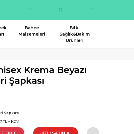
çek
Bahçe
Bitki
rı
Malzemeleri
Sağlık&Bakım
Ürünleri
isex Krema Beyazı
ri Şapkası
ri Şapkası
17 TL + KDV
TE EKLE
HIZLI SATIN AL