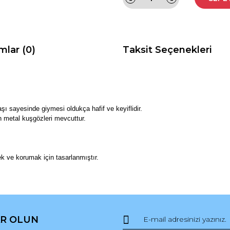
mlar (0)
Taksit Seçenekleri
şı sayesinde giymesi oldukça hafif ve keyiflidir.
n metal kuşgözleri mevcuttur.
ek ve korumak için tasarlanmıştır.
da ve diğer konularda yetersiz gördüğünüz noktaları öneri formunu kullana
Bu ürüne ilk yorumu siz yapın!
R OLUN
r.
Yorum Yaz