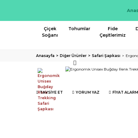
Anas
Çiçek
Tohumlar
Fide
D
Soğanı
Çeşitlerimiz
Anasayfa
Diğer Ürünler
Safari Şapkası
Ergono
TAVSİYE ET
YORUM YAZ
FİYAT ALARM