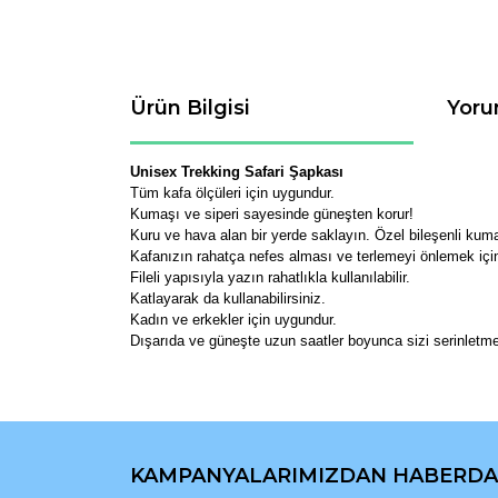
Ürün Bilgisi
Yoru
Unisex Trekking Safari Şapkası
Tüm kafa ölçüleri için uygundur.
Kumaşı ve siperi sayesinde güneşten korur!
Kuru ve hava alan bir yerde saklayın. Özel bileşenli kuma
Kafanızın rahatça nefes alması ve terlemeyi önlemek içi
Fileli yapısıyla yazın rahatlıkla kullanılabilir.
Katlayarak da kullanabilirsiniz.
Kadın ve erkekler için uygundur.
Dışarıda ve güneşte uzun saatler boyunca sizi serinletm
Bu ürünün fiyat bilgisi, resim, ürün açıklamaların
Görüş ve önerileriniz için teşekkür ederiz.
KAMPANYALARIMIZDAN HABERDA
Ürün resmi kalitesiz, bozuk veya görüntülenemiyo