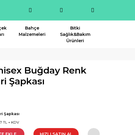
çek
Bahçe
Bitki
rı
Malzemeleri
Sağlık&Bakım
Ürünleri
nisex Buğday Renk
ri Şapkası
ri Şapkası
17 TL + KDV
TE EKLE
HIZLI SATIN AL