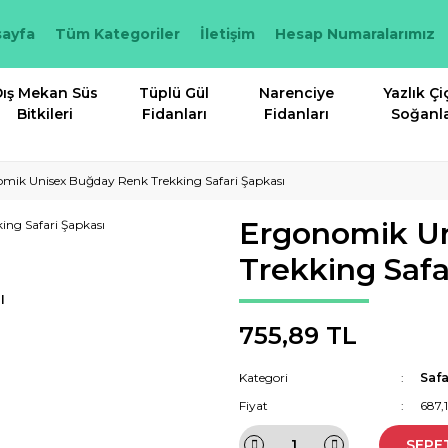
ayfa
Tüm Kategoriler
İletişim
Hesap Numaralarımız
ış Mekan Süs
Tüplü Gül
Narenciye
Yazlık Çi
Bitkileri
Fidanları
Fidanları
Soğanla
mik Unisex Buğday Renk Trekking Safari Şapkası
Ergonomik U
Trekking Safa
I
755,89 TL
Kategori
Safa
Fiyat
687,
SEPE