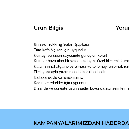
Ürün Bilgisi
Yoru
Unisex Trekking Safari Şapkası
Tüm kafa ölçüleri için uygundur.
Kumaşı ve siperi sayesinde güneşten korur!
Kuru ve hava alan bir yerde saklayın. Özel bileşenli kuma
Kafanızın rahatça nefes alması ve terlemeyi önlemek içi
Fileli yapısıyla yazın rahatlıkla kullanılabilir.
Katlayarak da kullanabilirsiniz.
Kadın ve erkekler için uygundur.
Dışarıda ve güneşte uzun saatler boyunca sizi serinletm
Bu ürünün fiyat bilgisi, resim, ürün açıklamaların
Görüş ve önerileriniz için teşekkür ederiz.
KAMPANYALARIMIZDAN HABERDA
Ürün resmi kalitesiz, bozuk veya görüntülenemiyo