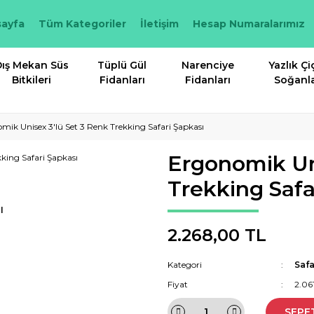
ayfa
Tüm Kategoriler
İletişim
Hesap Numaralarımız
ış Mekan Süs
Tüplü Gül
Narenciye
Yazlık Çi
Bitkileri
Fidanları
Fidanları
Soğanla
mik Unisex 3'lü Set 3 Renk Trekking Safari Şapkası
Ergonomik Uni
Trekking Safa
I
2.268,00 TL
Kategori
Safa
Fiyat
2.06
SEPE