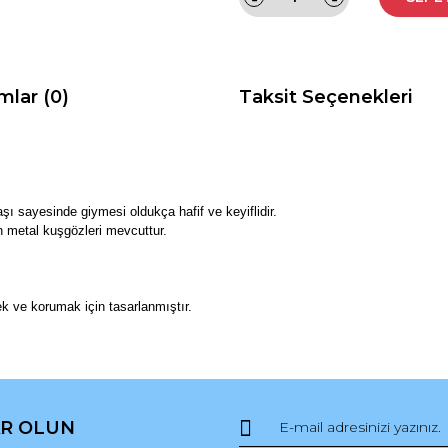
mlar (0)
Taksit Seçenekleri
şı sayesinde giymesi oldukça hafif ve keyiflidir.
n metal kuşgözleri mevcuttur.
ek ve korumak için tasarlanmıştır.
da ve diğer konularda yetersiz gördüğünüz noktaları öneri formunu kullana
Bu ürüne ilk yorumu siz yapın!
R OLUN
r.
Yorum Yaz