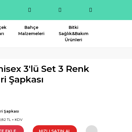
çek
Bahçe
Bitki
rı
Malzemeleri
Sağlık&Bakım
Ürünleri
sex 3'lü Set 3 Renk
ri Şapkası
ri Şapkası
1,82 TL + KDV
TE EKLE
HIZLI SATIN AL