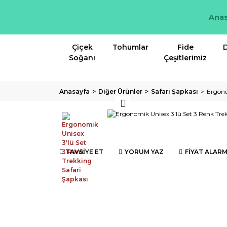
Anas
Çiçek
Tohumlar
Fide
D
Soğanı
Çeşitlerimiz
Anasayfa
Diğer Ürünler
Safari Şapkası
Ergono
TAVSİYE ET
YORUM YAZ
FİYAT ALARM