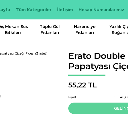
ayfa
Tüm Kategoriler
İletişim
Hesap Numaralarımız
ış Mekan Süs
Tüplü Gül
Narenciye
Yazlık Çi
Bitkileri
Fidanları
Fidanları
Soğanla
Erato Double
Papatyası Çiçe
55,22 TL
I
Fiyat
46,0
GELİN