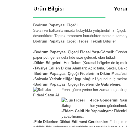
Ürün Bilgisi
Yoru
Bodrum Papatyası Çiçeği
Saksı ve balkonlarımızda kolaylıkla yetiştirebiliriz. Çiçe
dayanıklıdır. Toprak tamamen kuruduktan sonra sulama y
Bodrum Papatyası Çiçeği Fidesi Teknik Bilgiler
-Bodrum Papatyası Çiçeği Fidesi Yaşı-Görseli:
Gönderi
paper pot içerisindeki fide size gelecek olan bitkidir.
-Dikim Bölgeleri
: Her Rakım (Karasal bölgeler de iç me
-Tavsiye Edilen Dikim Alanları:
Açık tarla, Saksı, Balk
-Bodrum Papatyası Çiçeği Fidelerinin Dikim Mesafes
-Saksıda Yetiştiriciliğe Uygunluğu:
Uygundur. İç mekan 
-Bodrum Papatyası Çiçeği Fidelerinde Gübreleme:
Fenni gübre yerine her zaman organik güb
-Fide Gönderimi Nası
her yerine gönderilmek
-Fidem Geldi Ne Yapmalıyım:
Fidenizi
yapabilirsiniz.
-Fide Dikerken Dikkat Edilmesi Gerekenler:
Fide çukur