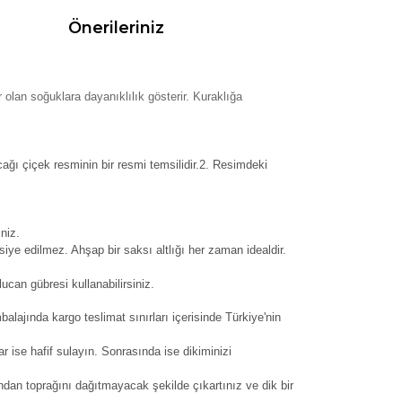
Önerileriniz
 olan soğuklara dayanıklılık gösterir. Kuraklığa
cağı çiçek resminin bir resmi temsilidir.2. Resimdeki
niz.
siye edilmez. Ahşap bir saksı altlığı her zaman idealdir.
can gübresi kullanabilirsiniz.
balajında kargo teslimat sınırları içerisinde Türkiye'nin
ar ise hafif sulayın. Sonrasında ise dikiminizi
dan toprağını dağıtmayacak şekilde çıkartınız ve dik bir