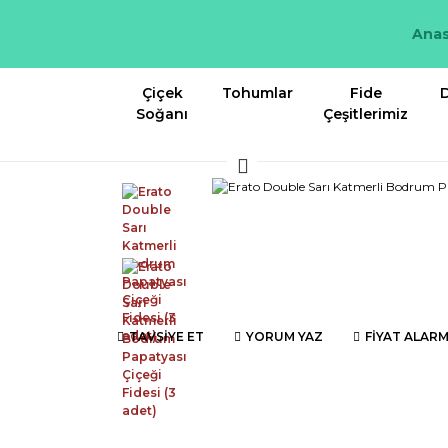
Anas
Çiçek
Tohumlar
Fide
D
Soğanı
Çeşitlerimiz
TAVSİYE ET
YORUM YAZ
FİYAT ALARM