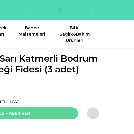
çek
Bahçe
Bitki
rı
Malzemeleri
Sağlık&Bakım
Ürünleri
 Sarı Katmerli Bodrum
ği Fidesi (3 adet)
1 TL + KDV
CE HABER VER