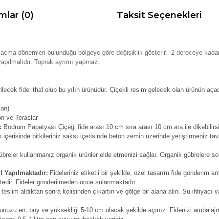
mlar (0)
Taksit Seçenekleri
k açma dönemleri bulunduğu bölgeye göre değişiklik gösterir. -2 dereceye kadar
apılmalıdır. Toprak ayrımı yapmaz.
lecek fide ithal olup bu yılın ürünüdür. Çiçekli resim gelecek olan ürünün aça
kan)
on ve Teraslar
i:
Bodrum Papatyası Çiçeği fide arası 10 cm sıra arası 10 cm ara ile dikebilirsi
içerisinde bitkileriniz saksı içerisinde beton zemin üzerinde yetiştirmeniz tav
reler kullanmanız organik ürünler elde etmenizi sağlar. Organik gübrelere solu
l Yapılmaktadır:
Fideleriniz etiketli bir şekilde, özel tasarım fide gönderim am
tedir. Fideler gönderilmeden önce sulanmaktadır.
 teslim aldıktan sonra kolisinden çıkartın ve gölge bir alana alın. Su ihtiyacı v
unuzu en, boy ve yüksekliği 5-10 cm olacak şekilde açınız. Fidenizi ambalajın