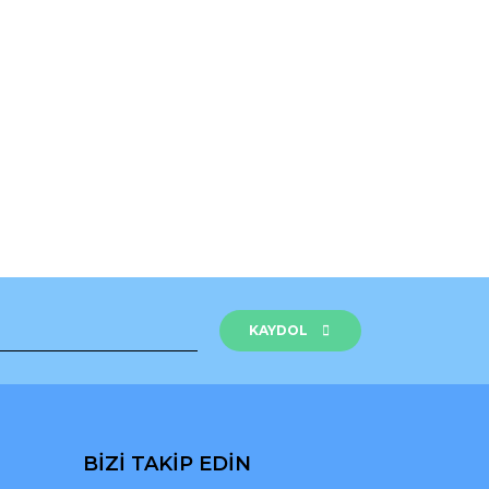
rak tarafımıza iletebilirsiniz.
KAYDOL
BİZİ TAKİP EDİN