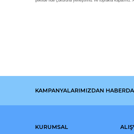
şekilde fide çukuruna yerleştiriniz ve toprakla kapatınız.
Bu ürünün fiyat bilgisi, resim, ürün açıklamaların
Görüş ve önerileriniz için teşekkür ederiz.
Ürün resmi kalitesiz, bozuk veya görüntülenemiyo
Ürün açıklamasında eksik bilgiler bulunuyor.
Ürün bilgilerinde hatalar bulunuyor.
Ürün fiyatı diğer sitelerden daha pahalı.
Bu ürüne benzer farklı alternatifler olmalı.
KAMPANYALARIMIZDAN HABERDA
KURUMSAL
ALIŞ