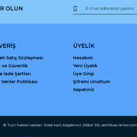
R OLUN
r.
Yorum Yaz
VERİŞ
ÜYELİK
li Satış Sözleşmesi
Hesabım
ik ve Güvenlik
Yeni Üyelik
ve İade Şartları
Üye Girişi
 Veriler Politikası
Şifremi Unuttum
Gönder
Sepetiniz
© Tüm hakları saklıdır. Kredi kartı bilgileriniz 256bit SSL sertifikası ile korun