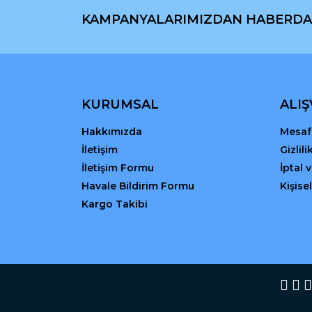
KAMPANYALARIMIZDAN HABERDA
Ürün resmi kalitesiz, bozuk veya görüntülenemiyo
Ürün açıklamasında eksik bilgiler bulunuyor.
Ürün bilgilerinde hatalar bulunuyor.
Ürün fiyatı diğer sitelerden daha pahalı.
Bu ürüne benzer farklı alternatifler olmalı.
KURUMSAL
ALIŞ
Hakkımızda
Mesafe
İletişim
Gizlil
İletişim Formu
İptal 
Havale Bildirim Formu
Kişisel
Kargo Takibi