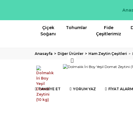
Anas
Çiçek
Tohumlar
Fide
D
Soğanı
Çeşitlerimiz
Anasayfa
Diğer Ürünler
Ham Zeytin Çeşitleri
TAVSİYE ET
YORUM YAZ
FİYAT ALARM