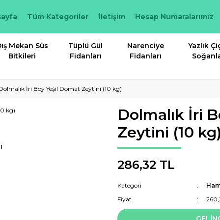
ayfa
Tüm Kategoriler
İletişim
Hesap Numaralarımız
ış Mekan Süs
Tüplü Gül
Narenciye
Yazlık Çi
Bitkileri
Fidanları
Fidanları
Soğanla
Dolmalık İri Boy Yeşil Domat Zeytini (10 kg)
Dolmalık İri 
Zeytini (10 kg
I
286,32 TL
Kategori
Ham 
Fiyat
260,
GELİN