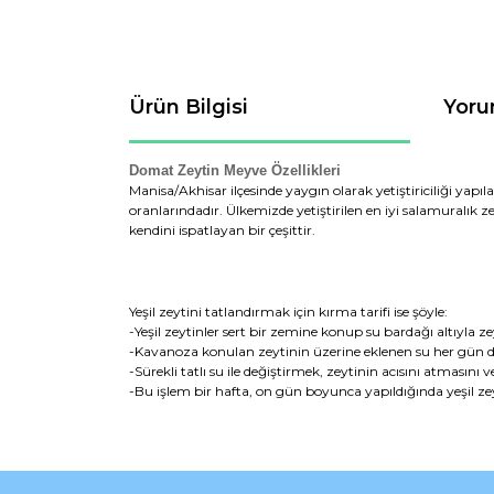
Ürün Bilgisi
Yoru
Domat Zeytin Meyve Özellikleri
Manisa/Akhisar ilçesinde yaygın olarak yetiştiriciliği yapı
oranlarındadır. Ülkemizde yetiştirilen en iyi salamuralık 
kendini ispatlayan bir çeşittir.
Yeşil zeytini tatlandırmak için kırma tarifi ise şöyle:
-Yeşil zeytinler sert bir zemine konup su bardağı altıyla z
-Kavanoza konulan zeytinin üzerine eklenen su her gün değ
-Sürekli tatlı su ile değiştirmek, zeytinin acısını atmasını 
-Bu işlem bir hafta, on gün boyunca yapıldığında yeşil ze
Bu ürünün fiyat bilgisi, resim, ürün açıklamaların
Görüş ve önerileriniz için teşekkür ederiz.