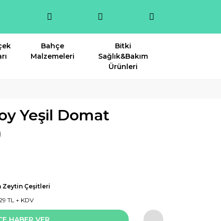
çek
Bahçe
Bitki
rı
Malzemeleri
Sağlık&Bakım
Ürünleri
Boy Yeşil Domat
)
Zeytin Çeşitleri
29 TL + KDV
CE HABER VER