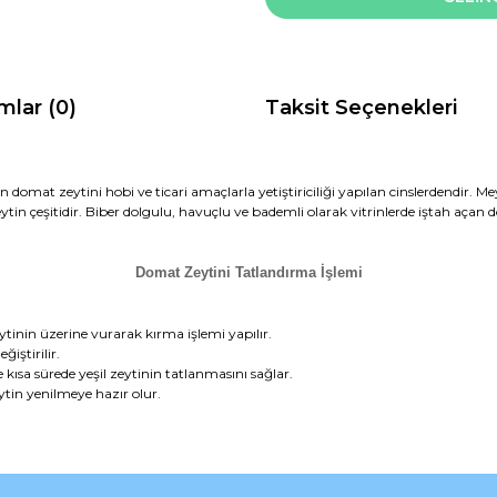
mlar (0)
Taksit Seçenekleri
lan domat zeytini hobi ve ticari amaçlarla yetiştiriciliği yapılan cinslerdendir. 
zeytin çeşitidir. Biber dolgulu, havuçlu ve bademli olarak vitrinlerde iştah aç
Domat Zeytini Tatlandırma İşlemi
eytinin üzerine vurarak kırma işlemi yapılır.
iştirilir.
ve kısa sürede yeşil zeytinin tatlanmasını sağlar.
ytin yenilmeye hazır olur.
da ve diğer konularda yetersiz gördüğünüz noktaları öneri formunu kullana
Bu ürüne ilk yorumu siz yapın!