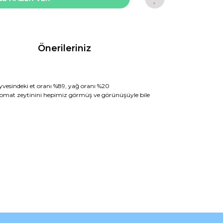
Önerileriniz
Meyvesindeki et oranı %89, yağ oranı %20
an domat zeytinini hepimiz görmüş ve görünüşüyle bile
rak tarafımıza iletebilirsiniz.