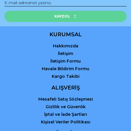
Ürün fiyatı diğer sitelerden daha pahalı.
Bu ürüne benzer farklı alternatifler olmalı.
KAYDOL
KURUMSAL
Hakkımızda
Gönder
İletişim
İletişim Formu
Havale Bildirim Formu
Kargo Takibi
ALIŞVERİŞ
Mesafeli Satış Sözleşmesi
Gizlilik ve Güvenlik
İptal ve İade Şartları
Kişisel Veriler Politikası