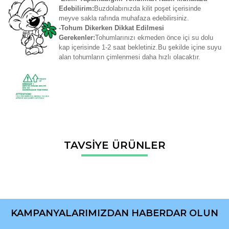
Edebilirim:
Buzdolabınızda kilit poşet içerisinde
meyve sakla rafında muhafaza edebilirsiniz.
-Tohum Dikerken Dikkat Edilmesi
Gerekenler:
Tohumlarınızı ekmeden önce içi su dolu
kap içerisinde 1-2 saat bekletiniz.Bu şekilde içine suyu
alan tohumların çimlenmesi daha hızlı olacaktır.
Bu ürünün fiyat bilgisi, resim, ürün açıklamalarında ve diğer
TAVSİYE ÜRÜNLER
konularda yetersiz gördüğünüz noktaları öneri formunu
Bu ürüne ilk yorumu siz yapın!
kullanarak tarafımıza iletebilirsiniz.
Görüş ve önerileriniz için teşekkür ederiz.
Yorum Yaz
Ürün resmi kalitesiz, bozuk veya görüntülenemiyor.
Ürün açıklamasında eksik bilgiler bulunuyor.
KAMPANYALARIMIZDAN HABERDAR OLUN
Ürün bilgilerinde hatalar bulunuyor.