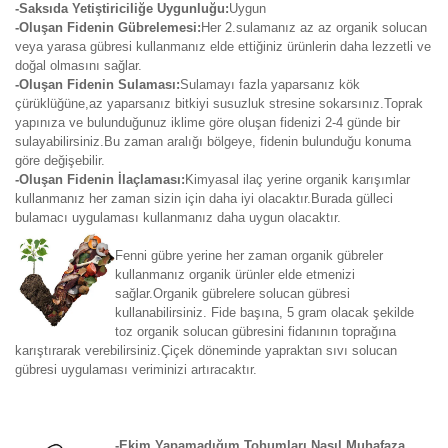
-Saksıda Yetiştiriciliğe Uygunluğu:
Uygun
-Oluşan Fidenin Gübrelemesi:
Her 2.sulamanız az az organik solucan
veya yarasa gübresi kullanmanız elde ettiğiniz ürünlerin daha lezzetli ve
doğal olmasını sağlar.
-Oluşan Fidenin Sulaması:
Sulamayı fazla yaparsanız kök
çürüklüğüne,az yaparsanız bitkiyi susuzluk stresine sokarsınız.Toprak
yapınıza ve bulunduğunuz iklime göre oluşan fidenizi 2-4 günde bir
sulayabilirsiniz.Bu zaman aralığı bölgeye, fidenin bulunduğu konuma
göre değişebilir.
-Oluşan Fidenin İlaçlaması:
Kimyasal ilaç yerine organik karışımlar
kullanmanız her zaman sizin için daha iyi olacaktır.Burada gülleci
bulamacı uygulaması kullanmanız daha uygun olacaktır.
Fenni gübre yerine her zaman organik gübreler
kullanmanız organik ürünler elde etmenizi
sağlar.Organik gübrelere solucan gübresi
kullanabilirsiniz. Fide başına, 5 gram olacak şekilde
toz organik solucan gübresini fidanının toprağına
karıştırarak verebilirsiniz.Çiçek döneminde yapraktan sıvı solucan
gübresi uygulaması veriminizi artıracaktır.
-Ekim Yapamadığım Tohumları Nasıl Muhafaza