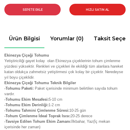
SEPETE EKLE
HIZLI SATIN AL
Ürün Bilgisi
Yorumlar (0)
Taksit Seçen
Ekinezya Çiçeği Tohumu
Yetiştiriciliği gayet kolay olan Ekinezya çiçeklerinin tohum çimlenme
yüzdesi yüksektir. Renkleri ve çiçekleri ile ekildiği tüm alanlara hareket
katan oldukça zahmetsiz yetiştirmesi çok kolay bir çiçektir. Neredeyse
yıl boyu çiçeklidir.
Ekinezya Çiçeği Tohumu Teknik Bilgiler
-Tohumu Paketi:
Paket içerisinde minimum belirtilen sayıda tohum
vardır.
-Tohumu Ekim Mesafesi:
5-10 cm
-Tohumu Ekim Derinliği:
1-2 cm
-Tohumu Tahmini Çimlenme Süresi:
10-25 gün
-Tohum Çimlenme İdeal Toprak Isısı:
20-25 derece
-Tavsiye Edilen Tohum Ekim Zamanı:
İlkbahar, Yaz(İç mekan
içerisinde her zaman)