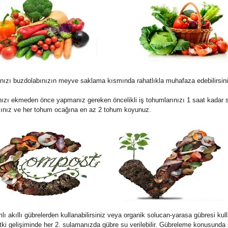
nızı buzdolabınızın meyve saklama kısmında rahatlıkla muhafaza edebilirsini
ızı ekmeden önce yapmanız gereken öncelikli iş tohumlarınızı 1 saat kadar s
 açınız ve her tohum ocağına en az 2 tohum koyunuz.
kıllı gübrelerden kullanabilirsiniz veya organik solucan-yarasa gübresi kullana
 Bitki gelişiminde her 2. sulamanızda gübre su verilebilir. Gübreleme konusunda