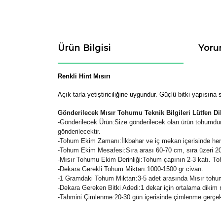
Ürün Bilgisi
Yoru
Renkli Hint Mısırı
Açık tarla yetiştiriciliğine uygundur. Güçlü bitki yapısına 
Gönderilecek Mısır Tohumu Teknik Bilgileri Lütfen Di
-
Gönderilecek Ürün:Size gönderilecek olan ürün tohumdur.
gönderilecektir.
-Tohum Ekim Zamanı:İlkbahar ve iç mekan içerisinde he
-Tohum Ekim Mesafesi:Sıra arası 60-70 cm, sıra üzeri 20-
-Mısır Tohumu Ekim Derinliği:Tohum çapının 2-3 katı. To
-Dekara Gerekli Tohum Miktarı:1000-1500 gr civarı.
-1 Gramdaki Tohum Miktarı:3-5 adet arasında Mısır tohu
-Dekara Gereken Bitki Adedi:1 dekar için ortalama dikim m
-Tahmini Çimlenme:20-30 gün içerisinde çimlenme gerçek