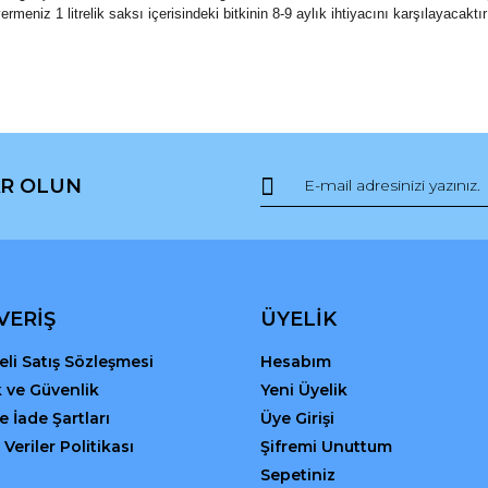
rmeniz 1 litrelik saksı içerisindeki bitkinin 8-9 aylık ihtiyacını karşılayacak
da ve diğer konularda yetersiz gördüğünüz noktaları öneri formunu kullana
Bu ürüne ilk yorumu siz yapın!
R OLUN
r.
Yorum Yaz
VERİŞ
ÜYELİK
li Satış Sözleşmesi
Hesabım
ik ve Güvenlik
Yeni Üyelik
ve İade Şartları
Üye Girişi
 Veriler Politikası
Şifremi Unuttum
Gönder
Sepetiniz