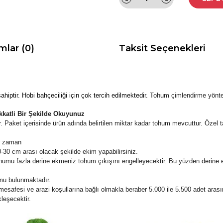
mlar (0)
Taksit Seçenekleri
sahiptir. Hobi bahçeciliği için çok tercih edilmektedir.
Tohum çimlendirme yönteml
kkatli Bir Şekilde Okuyunuz
 Paket içerisinde ürün adında belirtilen miktar kadar tohum mevcuttur. Özel 
r zaman
30 cm arası olacak şekilde ekim yapabilirsiniz.
humu fazla derine ekmeniz tohum çıkışını engelleyecektir. Bu yüzden derine 
mu bulunmaktadır.
esafesi ve arazi koşullarına bağlı olmakla beraber 5.000 ile 5.500 adet arasın
leşecektir.