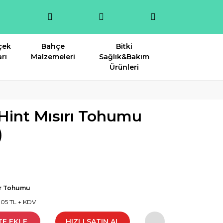
çek
Bahçe
Bitki
rı
Malzemeleri
Sağlık&Bakım
Ürünleri
Hint Mısırı Tohumu
)
ır Tohumu
3,05 TL + KDV
TE EKLE
HIZLI SATIN AL