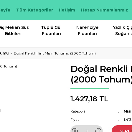
ayfa
Tüm Kategoriler
İletişim
Hesap Numaralarımız
ış Mekan Süs
Tüplü Gül
Narenciye
Yazlık Çi
Bitkileri
Fidanları
Fidanları
Soğanla
ohumu
Doğal Renkli Hint Mısırı Tohumu (2000 Tohum)
Doğal Renkli 
(2000 Tohum
1.427,18 TL
I
Kategori
Mıs
Fiyat
1.41
SEPE