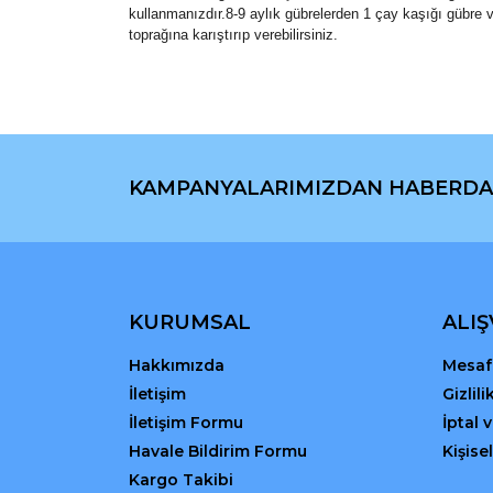
kullanmanızdır.8-9 aylık gübrelerden 1 çay kaşığı gübre ve
toprağına karıştırıp verebilirsiniz.
Bu ürünün fiyat bilgisi, resim, ürün açıklamaların
Görüş ve önerileriniz için teşekkür ederiz.
KAMPANYALARIMIZDAN HABERDA
Ürün resmi kalitesiz, bozuk veya görüntülenemiyo
Ürün açıklamasında eksik bilgiler bulunuyor.
Ürün bilgilerinde hatalar bulunuyor.
Ürün fiyatı diğer sitelerden daha pahalı.
Bu ürüne benzer farklı alternatifler olmalı.
KURUMSAL
ALIŞ
Hakkımızda
Mesafe
İletişim
Gizlil
İletişim Formu
İptal 
Havale Bildirim Formu
Kişisel
Kargo Takibi