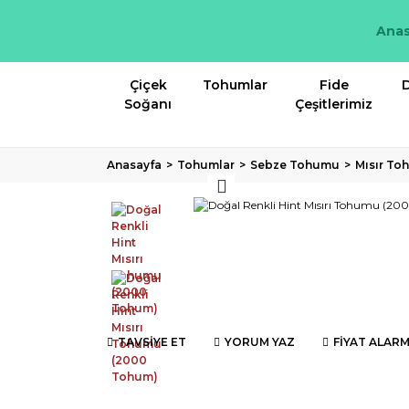
Anas
Çiçek
Tohumlar
Fide
D
Soğanı
Çeşitlerimiz
Anasayfa
Tohumlar
Sebze Tohumu
Mısır T
TAVSİYE ET
YORUM YAZ
FİYAT ALARM