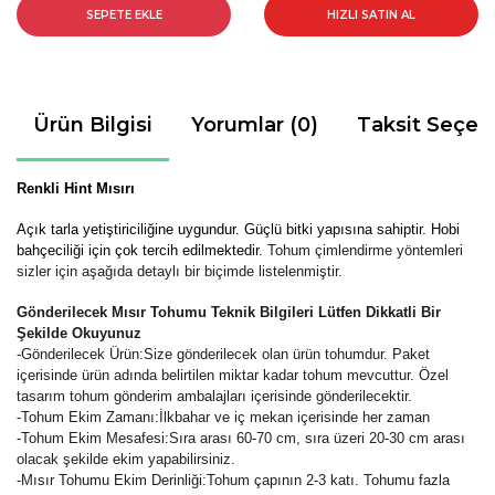
SEPETE EKLE
HIZLI SATIN AL
Ürün Bilgisi
Yorumlar (0)
Taksit Seçen
Renkli Hint Mısırı
Açık tarla yetiştiriciliğine uygundur. Güçlü bitki yapısına sahiptir. Hobi
bahçeciliği için çok tercih edilmektedir.
Tohum çimlendirme yöntemleri
sizler için aşağıda detaylı bir biçimde listelenmiştir.
Gönderilecek Mısır Tohumu Teknik Bilgileri Lütfen Dikkatli Bir
Şekilde Okuyunuz
-
Gönderilecek Ürün:Size gönderilecek olan ürün tohumdur. Paket
içerisinde ürün adında belirtilen miktar kadar tohum mevcuttur. Özel
tasarım tohum gönderim ambalajları içerisinde gönderilecektir.
-Tohum Ekim Zamanı:İlkbahar ve iç mekan içerisinde her zaman
-Tohum Ekim Mesafesi:Sıra arası 60-70 cm, sıra üzeri 20-30 cm arası
olacak şekilde ekim yapabilirsiniz.
-Mısır Tohumu Ekim Derinliği:Tohum çapının 2-3 katı. Tohumu fazla