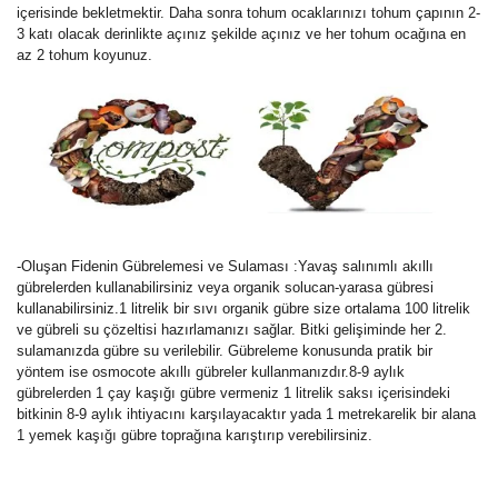
içerisinde bekletmektir. Daha sonra tohum ocaklarınızı tohum çapının 2-
3 katı olacak derinlikte açınız şekilde açınız ve her tohum ocağına en
az 2 tohum koyunuz.
-Oluşan Fidenin Gübrelemesi ve Sulaması :Yavaş salınımlı akıllı
gübrelerden kullanabilirsiniz veya organik solucan-yarasa gübresi
kullanabilirsiniz.1 litrelik bir sıvı organik gübre size ortalama 100 litrelik
ve gübreli su çözeltisi hazırlamanızı sağlar. Bitki gelişiminde her 2.
sulamanızda gübre su verilebilir. Gübreleme konusunda pratik bir
yöntem ise osmocote akıllı gübreler kullanmanızdır.8-9 aylık
gübrelerden 1 çay kaşığı gübre vermeniz 1 litrelik saksı içerisindeki
bitkinin 8-9 aylık ihtiyacını karşılayacaktır yada 1 metrekarelik bir alana
1 yemek kaşığı gübre toprağına karıştırıp verebilirsiniz.