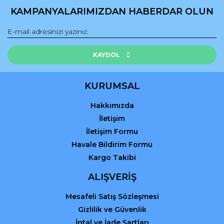
Ürün açıklamasında eksik bilgiler bulunuyor.
KAMPANYALARIMIZDAN HABERDAR OLUN
Ürün bilgilerinde hatalar bulunuyor.
Ürün fiyatı diğer sitelerden daha pahalı.
Bu ürüne benzer farklı alternatifler olmalı.
KAYDOL
KURUMSAL
Hakkımızda
Gönder
İletişim
İletişim Formu
Havale Bildirim Formu
Kargo Takibi
ALIŞVERİŞ
Mesafeli Satış Sözleşmesi
Gizlilik ve Güvenlik
İptal ve İade Şartları