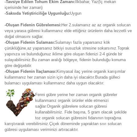
-Tavsiye Edilen Tohum Ekim Zamanı:
İlkbahar, Yaz(İç mekan
içerisinde her zaman)
-Saksıda Yetiştiriciliğe Uygunluğu:
Uygun
-Oluşan Fidenin Gübrelemesi:
Her 2.sulamanız az az organik solucan
veya yarasa gübresi kullanmanız elde ettiğiniz ürünlerin daha lezzetli ve
doğal olmasını sağlar.
-Oluşan Fidenin Sulaması:
Sulamayı fazla yaparsanız kök
çürüklüğüne,az yaparsanız bitkiyi susuzluk stresine sokarsınız.Toprak
yapınıza ve bulunduğunuz iklime göre oluşan fidenizi 2-4 günde bir
sulayabilirsiniz.Bu zaman aralığı bölgeye, fidenin bulunduğu konuma
göre değişebilir.
-Oluşan Fidenin İlaçlaması:
Kimyasal ilaç yerine organik karışımlar
kullanmanız her zaman sizin için daha iyi olacaktır.Burada gülleci
bulamacı uygulaması kullanmanız daha uygun olacaktır.
Fenni gübre yerine her zaman organik gübreler
kullanmanız organik ürünler elde etmenizi
sağlar.Organik gübrelere solucan gübresi
kullanabilirsiniz. Fide başına, 5 gram olacak şekilde
toz organik solucan gübresini fidanının toprağına
karıştırarak verebilirsiniz.Çiçek döneminde yapraktan sıvı solucan
gübresi uygulaması veriminizi artıracaktır.