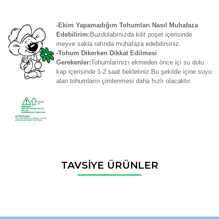
-Ekim Yapamadığım Tohumları Nasıl Muhafaza
Edebilirim:
Buzdolabınızda kilit poşet içerisinde
meyve sakla rafında muhafaza edebilirsiniz.
-Tohum Dikerken Dikkat Edilmesi
Gerekenler:
Tohumlarınızı ekmeden önce içi su dolu
kap içerisinde 1-2 saat bekletiniz.Bu şekilde içine suyu
alan tohumların çimlenmesi daha hızlı olacaktır.
Bu ürünün fiyat bilgisi, resim, ürün açıklamalarında ve diğer
TAVSİYE ÜRÜNLER
konularda yetersiz gördüğünüz noktaları öneri formunu
Bu ürüne ilk yorumu siz yapın!
kullanarak tarafımıza iletebilirsiniz.
Görüş ve önerileriniz için teşekkür ederiz.
Yorum Yaz
Ürün resmi kalitesiz, bozuk veya görüntülenemiyor.