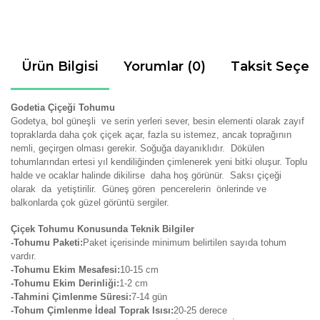
Ürün Bilgisi
Yorumlar (0)
Taksit Seçen
Godetia Çiçeği Tohumu
Godetya, bol güneşli ve serin yerleri sever, b
esin elementi olarak zayıf
topraklarda daha çok çiçek açar, fazla su istemez, ancak toprağının
nemli, geçirgen olması gerekir. Soğuğa dayanıklıdır. Dökülen
tohumlarından ertesi yıl kendiliğinden çimlenerek yeni bitki oluşur. Toplu
halde ve ocaklar halinde dikilirse daha hoş görünür. Saksı çiçeği
olarak da yetiştirilir. Güneş gören pencerelerin önlerinde ve
balkonlarda çok güzel görüntü sergiler.
Çiçek Tohumu Konusunda Teknik Bilgiler
-Tohumu Paketi:
Paket içerisinde minimum belirtilen sayıda tohum
vardır.
-Tohumu Ekim Mesafesi:
10-15 cm
-Tohumu Ekim Derinliği:
1-2 cm
-Tahmini Çimlenme Süresi:
7-14
gün
-Tohum Çimlenme İdeal Toprak Isısı:
20-25 derece