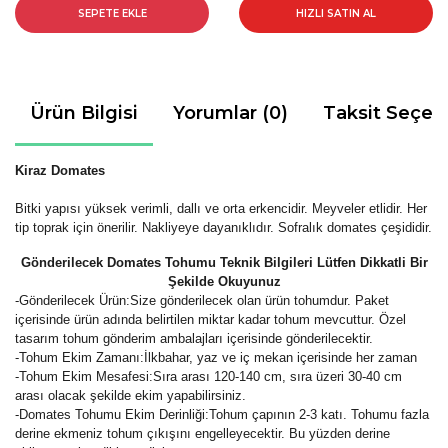
SEPETE EKLE
HIZLI SATIN AL
Ürün Bilgisi
Yorumlar (0)
Taksit Seçen
Kiraz
Domates
Bitki yapısı yüksek verimli, dallı ve orta erkencidir. Meyveler etlidir. Her
tip toprak için önerilir. Nakliyeye dayanıklıdır. Sofralık domates çeşididir.
Gönderilecek Domates Tohumu Teknik Bilgileri Lütfen Dikkatli Bir
Şekilde Okuyunuz
-
Gönderilecek Ürün:Size gönderilecek olan ürün tohumdur. Paket
içerisinde ürün adında belirtilen miktar kadar tohum mevcuttur. Özel
tasarım tohum gönderim ambalajları içerisinde gönderilecektir.
-Tohum Ekim Zamanı:İlkbahar, yaz ve iç mekan içerisinde her zaman
-Tohum Ekim Mesafesi:Sıra arası 120-140 cm, sıra üzeri 30-40 cm
arası olacak şekilde ekim yapabilirsiniz.
-Domates Tohumu Ekim Derinliği:Tohum çapının 2-3 katı. Tohumu fazla
derine ekmeniz tohum çıkışını engelleyecektir. Bu yüzden derine