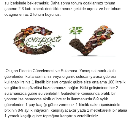
su içerisinde bekletmektir. Daha sonra tohum ocaklarınızı tohum
çapının 2-3 katı olacak derinlikte açınız şekilde açınız ve her tohum
ocağına en az 2 tohum koyunuz.
-Oluşan Fidenin Gübrelemesi ve Sulaması :Yavaş salınımlı akıllı
gübrelerden kullanabilirsiniz veya organik solucan-yarasa gübresi
kullanabilirsiniz.1 litrelik bir sıvı organik gübre size ortalama 100 litrelik
ve gübreli su çözeltisi hazırlamanızı sağlar. Bitki gelişiminde her 2.
sulamanızda gübre su verilebilir. Gübreleme konusunda pratik bir
yöntem ise osmocote akıllı gübreler kullanmanızdır.8-9 aylık
gübrelerden 1 çay kaşığı gübre vermeniz 1 litrelik saksı içerisindeki
bitkinin 8-9 aylık ihtiyacını karşılayacaktır yada 1 metrekarelik bir alana
1 yemek kaşığı gübre toprağına karıştırıp verebilirsiniz.