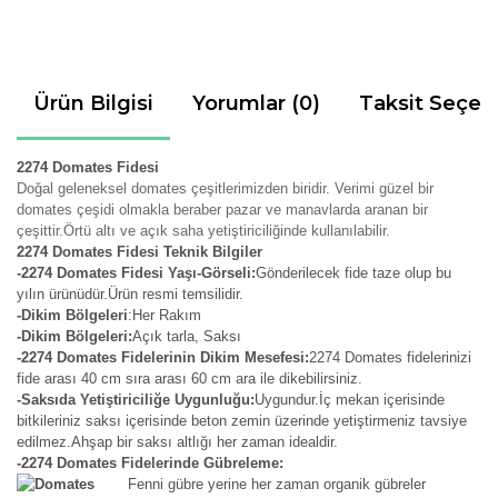
Ürün Bilgisi
Yorumlar (0)
Taksit Seçen
2274 Domates Fidesi
Doğal geleneksel domates çeşitlerimizden biridir. Verimi güzel bir
domates çeşidi olmakla beraber pazar ve manavlarda aranan bir
çeşittir.Örtü altı ve açık saha yetiştiriciliğinde kullanılabilir.
2274 Domates Fidesi Teknik Bilgiler
-2274 Domates Fidesi Yaşı-Görseli:
Gönderilecek fide taze olup bu
yılın ürünüdür.Ürün resmi temsilidir.
-Dikim Bölgeleri
:Her Rakım
-Dikim Bölgeleri:
Açık tarla, Saksı
-2274 Domates Fidelerinin Dikim Mesefesi:
2274 Domates fidelerinizi
fide arası 40 cm sıra arası 60 cm ara ile dikebilirsiniz.
-Saksıda Yetiştiriciliğe Uygunluğu:
Uygundur.İç mekan içerisinde
bitkileriniz saksı içerisinde beton zemin üzerinde yetiştirmeniz tavsiye
edilmez.Ahşap bir saksı altlığı her zaman idealdir.
-2274 Domates Fidelerinde Gübreleme:
Fenni gübre yerine her zaman organik gübreler