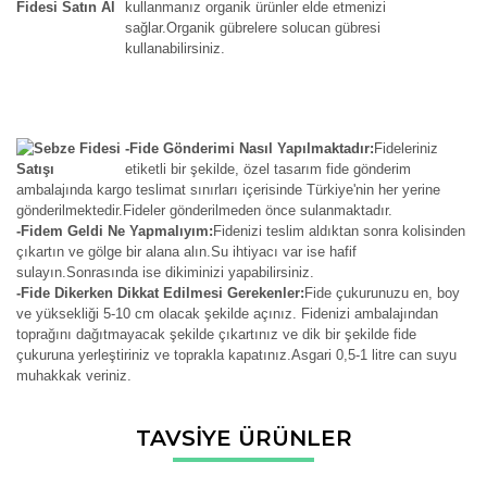
kullanmanız organik ürünler elde etmenizi
sağlar.Organik gübrelere solucan gübresi
kullanabilirsiniz.
-Fide Gönderimi Nasıl Yapılmaktadır:
Fideleriniz
etiketli bir şekilde, özel tasarım fide gönderim
ambalajında kargo teslimat sınırları içerisinde Türkiye'nin her yerine
gönderilmektedir.Fideler gönderilmeden önce sulanmaktadır.
-Fidem Geldi Ne Yapmalıyım:
Fidenizi teslim aldıktan sonra kolisinden
çıkartın ve gölge bir alana alın.Su ihtiyacı var ise hafif
sulayın.Sonrasında ise dikiminizi yapabilirsiniz.
-Fide Dikerken Dikkat Edilmesi Gerekenler:
Fide çukurunuzu en, boy
ve yüksekliği 5-10 cm olacak şekilde açınız. Fidenizi ambalajından
toprağını dağıtmayacak şekilde çıkartınız ve dik bir şekilde fide
çukuruna yerleştiriniz ve toprakla kapatınız.Asgari 0,5-1 litre can suyu
muhakkak veriniz.
Bu ürünün fiyat bilgisi, resim, ürün açıklamalarında ve diğer
TAVSİYE ÜRÜNLER
konularda yetersiz gördüğünüz noktaları öneri formunu
Bu ürüne ilk yorumu siz yapın!
kullanarak tarafımıza iletebilirsiniz.