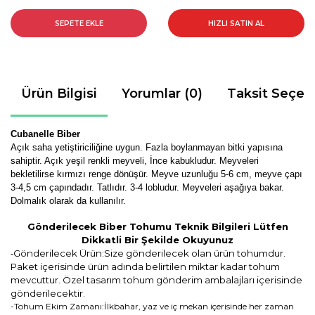
SEPETE EKLE
HIZLI SATIN AL
Ürün Bilgisi
Yorumlar (0)
Taksit Seçen
Cubanelle Biber
Açık saha yetiştiriciliğine uygun. Fazla boylanmayan bitki yapısına
sahiptir. Açık yeşil renkli meyveli, İnce kabukludur. Meyveleri
bekletilirse kırmızı renge dönüşür. Meyve uzunluğu 5-6 cm, meyve çapı
3-4,5 cm çapındadır. Tatlıdır. 3-4 lobludur. Meyveleri aşağıya bakar.
Dolmalık olarak da kullanılır.
Gönderilecek Biber Tohumu Teknik Bilgileri Lütfen
Dikkatli Bir Şekilde Okuyunuz
Gönderilecek Ürün:Size gönderilecek olan ürün tohumdur.
-
Paket içerisinde ürün adında belirtilen miktar kadar tohum
mevcuttur. Özel tasarım tohum gönderim ambalajları içerisinde
gönderilecektir.
-Tohum Ekim Zamanı:İlkbahar, yaz ve iç mekan içerisinde her zaman