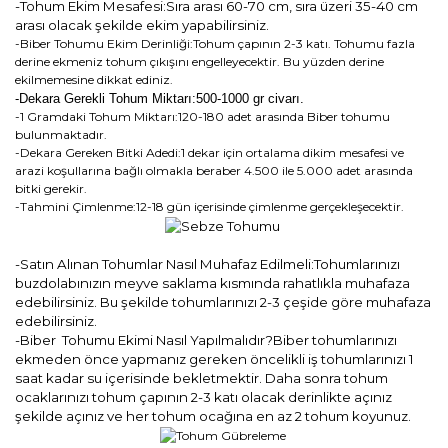
-Tohum Ekim Mesafesi:Sıra arası 60-70 cm, sıra üzeri 35-40 cm
arası olacak şekilde ekim yapabilirsiniz.
-Biber Tohumu Ekim Derinliği:Tohum çapının 2-3 katı. Tohumu fazla
derine ekmeniz tohum çıkışını engelleyecektir. Bu yüzden derine
ekilmemesine dikkat ediniz.
-Dekara Gerekli Tohum Miktarı:500-1000 gr civarı.
-1 Gramdaki Tohum Miktarı:120-180 adet arasında Biber tohumu
bulunmaktadır.
-Dekara Gereken Bitki Adedi:1 dekar için ortalama dikim mesafesi ve
arazi koşullarına bağlı olmakla beraber 4.500 ile 5.000 adet arasında
bitki gerekir.
-Tahmini Çimlenme:12-18 gün içerisinde çimlenme gerçekleşecektir.
-Satın Alınan Tohumlar Nasıl Muhafaz Edilmeli:Tohumlarınızı
buzdolabınızın meyve saklama kısmında rahatlıkla muhafaza
edebilirsiniz. Bu şekilde tohumlarınızı 2-3 çeşide göre muhafaza
edebilirsiniz.
-Biber Tohumu Ekimi Nasıl Yapılmalıdır?Biber tohumlarınızı
ekmeden önce yapmanız gereken öncelikli iş tohumlarınızı 1
saat kadar su içerisinde bekletmektir. Daha sonra tohum
ocaklarınızı tohum çapının 2-3 katı olacak derinlikte açınız
şekilde açınız ve her tohum ocağına en az 2 tohum koyunuz.