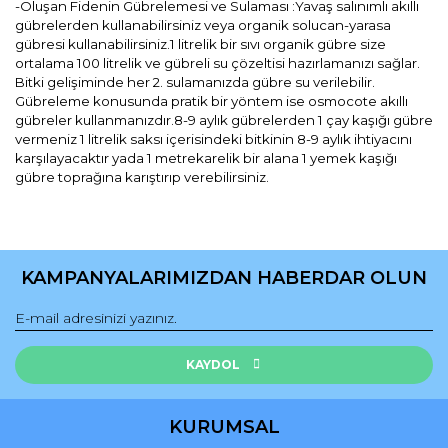
-Oluşan Fidenin Gübrelemesi ve Sulaması :Yavaş salınımlı akıllı
gübrelerden kullanabilirsiniz veya organik solucan-yarasa
gübresi kullanabilirsiniz.1 litrelik bir sıvı organik gübre size
ortalama 100 litrelik ve gübreli su çözeltisi hazırlamanızı sağlar.
Bitki gelişiminde her 2. sulamanızda gübre su verilebilir.
Gübreleme konusunda pratik bir yöntem ise osmocote akıllı
gübreler kullanmanızdır.8-9 aylık gübrelerden 1 çay kaşığı gübre
vermeniz 1 litrelik saksı içerisindeki bitkinin 8-9 aylık ihtiyacını
karşılayacaktır yada 1 metrekarelik bir alana 1 yemek kaşığı
gübre toprağına karıştırıp verebilirsiniz.
Bu ürünün fiyat bilgisi, resim, ürün açıklamalarında ve diğer
konularda yetersiz gördüğünüz noktaları öneri formunu
Bu ürüne ilk yorumu siz yapın!
kullanarak tarafımıza iletebilirsiniz.
KAMPANYALARIMIZDAN HABERDAR OLUN
Görüş ve önerileriniz için teşekkür ederiz.
Yorum Yaz
Ürün resmi kalitesiz, bozuk veya görüntülenemiyor.
Ürün açıklamasında eksik bilgiler bulunuyor.
KAYDOL
Ürün bilgilerinde hatalar bulunuyor.
Ürün fiyatı diğer sitelerden daha pahalı.
KURUMSAL
Bu ürüne benzer farklı alternatifler olmalı.